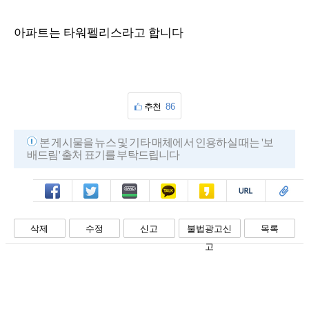
아파트는 타워펠리스라고 합니다
추천
86
본 게시물을 뉴스 및 기타 매체에서 인용하실 때는 '보
배드림' 출처 표기를 부탁드립니다
페북
트윗
밴드
카톡
카스
복사
스크랩
삭제
수정
신고
불법광고신
목록
고