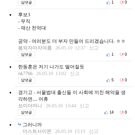
1
0
답댓글
후보3
- 무직
- 재산 천억대
공약 - 여러분도 더 부자 만들어 드리겠습니다. ㅎㅎ
봄되자마자여름
26.05.10 12:37
신고
1
0
답댓글
한동훈은 저기 나가도 떨어질듯
ok7766
26.05.10 13:02
신고
5
0
답댓글
경기고 - 서울법대 출신들 이 사회에 끼친 해악을 생
각하면.... 어휴
쑈미더머니
26.05.10 13:44
신고
14
0
답댓글
그러니까
더스트사이몬
26.05.10 15:15
신고