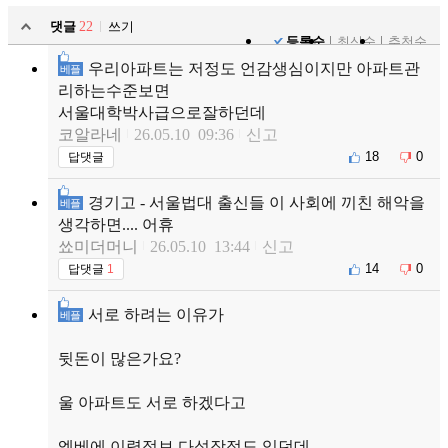
댓글
22
쓰기
등록순
최신순
추천순
우리아파트는 저정도 언감생심이지만 아파트관
베플
리하는수준보면
서울대학박사급으로잘하던데
코알라네
26.05.10 09:36
신고
18
0
답댓글
경기고 - 서울법대 출신들 이 사회에 끼친 해악을
베플
생각하면.... 어휴
쑈미더머니
26.05.10 13:44
신고
14
0
답댓글
1
서로 하려는 이유가
베플
뒷돈이 많은가요?
울 아파트도 서로 하겠다고
엘베에 이력정보 다섯장정도 있던데