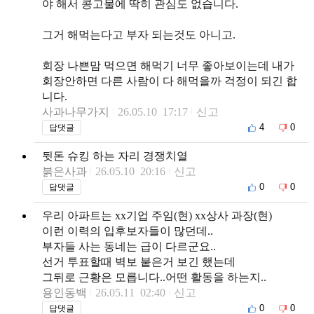
야 해서 콩고물에 딱히 관심도 없습니다.
그거 해먹는다고 부자 되는것도 아니고.
회장 나쁜맘 먹으면 해먹기 너무 좋아보이는데 내가
회장안하면 다른 사람이 다 해먹을까 걱정이 되긴 합
니다.
사과나무가지
26.05.10 17:17
신고
4
0
답댓글
뒷돈 슈킹 하는 자리 경쟁치열
붉은사과
26.05.10 20:16
신고
0
0
답댓글
우리 아파트는 xx기업 주임(현) xx상사 과장(현)
이런 이력의 입후보자들이 많던데..
부자들 사는 동네는 급이 다르군요..
선거 투표할때 벽보 붙은거 보긴 했는데
그뒤로 근황은 모릅니다..어떤 활동을 하는지..
용인동백
26.05.11 02:40
신고
0
0
답댓글