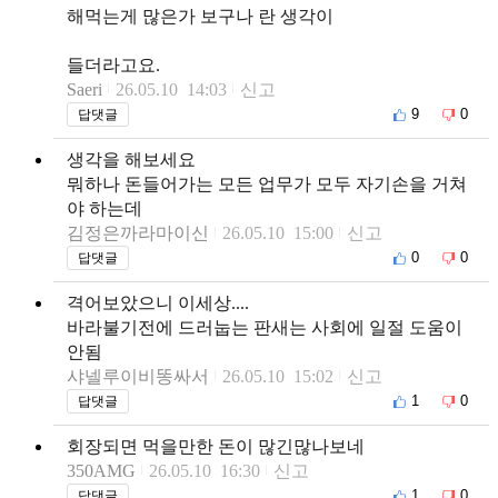
해먹는게 많은가 보구나 란 생각이
들더라고요.
Saeri
26.05.10 14:03
신고
9
0
답댓글
생각을 해보세요
뭐하나 돈들어가는 모든 업무가 모두 자기손을 거쳐
야 하는데
김정은까라마이신
26.05.10 15:00
신고
0
0
답댓글
격어보았으니 이세상....
바라불기전에 드러눕는 판새는 사회에 일절 도움이
안됨
샤넬루이비똥싸서
26.05.10 15:02
신고
1
0
답댓글
회장되면 먹을만한 돈이 많긴많나보네
350AMG
26.05.10 16:30
신고
1
0
답댓글