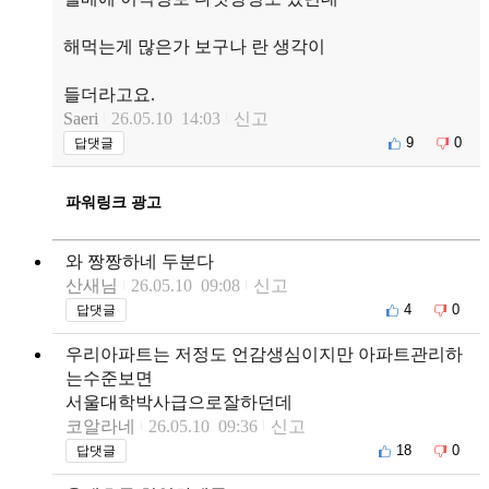
해먹는게 많은가 보구나 란 생각이
들더라고요.
Saeri
26.05.10 14:03
신고
9
0
답댓글
파워링크 광고
와 짱짱하네 두분다
산새님
26.05.10 09:08
신고
4
0
답댓글
우리아파트는 저정도 언감생심이지만 아파트관리하
는수준보면
서울대학박사급으로잘하던데
코알라네
26.05.10 09:36
신고
18
0
답댓글