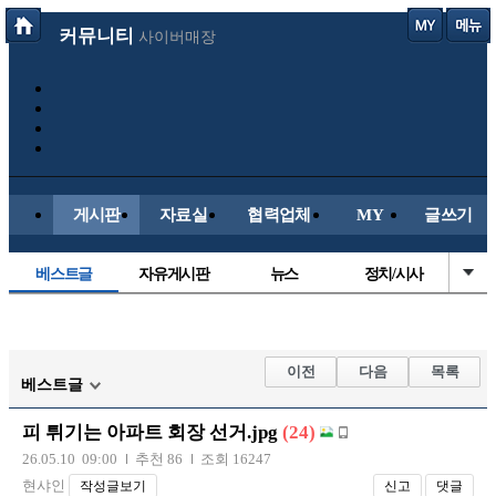
커뮤니티
사이버매장
게시판
자료실
협력업체
MY
글쓰기
베스트글
자유게시판
뉴스
정치/시사
시배목
유명인의차
보배드림이야기
성인게시판
국내야구
해외야구
해외축구
국내축구
이전
다음
목록
베스트글
피 튀기는 아파트 회장 선거.jpg
(24)
26.05.10 09:00
추천 86
조회 16247
현샤인
작성글보기
신고
댓글