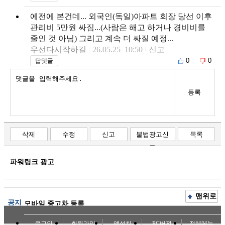
에전에 본건데... 외국인(독일)아파트 회장 당선 이후
관리비 5만원 싸짐...(사람은 해고 하거나 경비비를
줄인 것 아님) 그리고 계속 더 싸질 예정...
우선다시작하길
26.05.25 10:50
신고
0
0
답댓글
등록
삭제
수정
신고
불법광고신
목록
고
파워링크 광고
맨위로
공지
모바일 중고차 등록
로그인
회원가입
앱설치
PC버전
전체메뉴