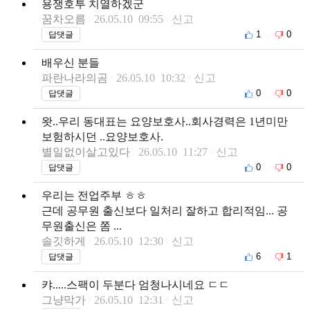
용쟁호투 치열하겠군
꿈차오름
26.05.10 09:55
신고
1
0
답댓글
배우신 분들
파란나라의곰
26.05.10 10:32
신고
0
0
답댓글
왓..우리 동대표는 요양보호사..회사경력은 1년미만
보험하시던 ..요양보호사.
별일없이살고있다
26.05.10 11:27
신고
0
0
답댓글
우리는 전업주부 ㅎㅎ
근데 공무원 출신보다 일처리 잘하고 합리적임... 공
무원출신은 쫌 ...
솔깃하게
26.05.10 12:30
신고
6
1
답댓글
캬.....스팩이 두분다 엄청나시네요 ㄷㄷ
그냥막가
26.05.10 12:31
신고