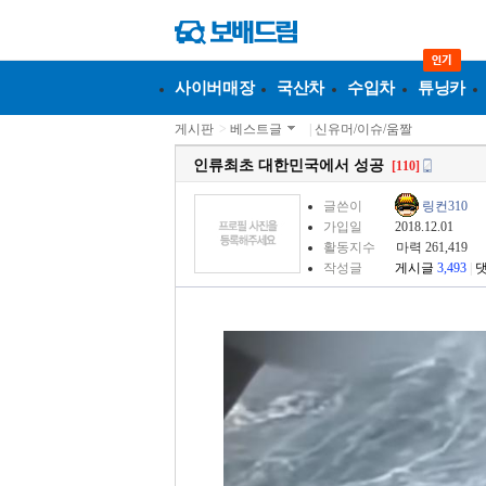
사이버매장
국산차
수입차
튜닝카
게시판
>
베스트글
|
신유머/이슈/움짤
인류최초 대한민국에서 성공
[110]
글쓴이
링컨310
가입일
2018.12.01
활동지수
마력 261,419
작성글
게시글
3,493
|