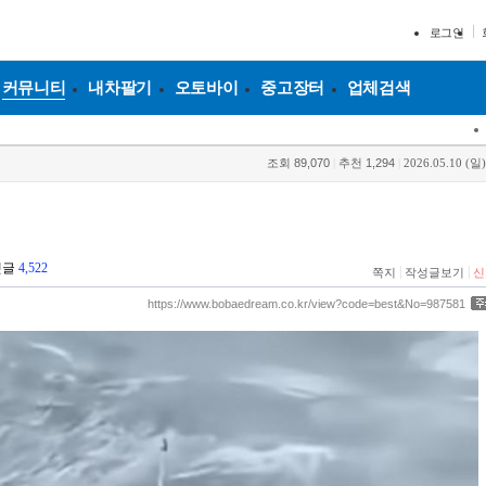
로그인
커뮤니티
내차팔기
오토바이
중고장터
업체검색
조회
89,070
|
추천
1,294
|
2026.05.10 (일)
댓글
4,522
|
|
쪽지
작성글보기
신
https://www.bobaedream.co.kr/view?code=best&No=987581