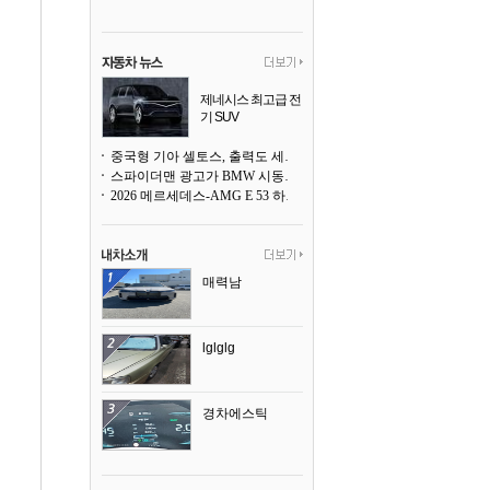
제네시스 최고급 전
기 SUV
곧 베일을 벗는다
중국형 기아 셀토스, 출력도 세지고 27인치 초대형 디스플레이까지
스파이더맨 광고가 BMW 시동화면을 점령하다, 오너들은 불만
2026 메르세데스-AMG E 53 하이브리드 왜건 시승기
매력남
lglglg
경차에스틱