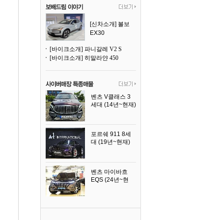
[신차소개] 볼보
EX30
[바이크소개] 파니갈레 V2 S
[바이크소개] 히말라얀 450
벤츠 V클래스 3
세대 (14년~현재)
2023년식
포르쉐 911 8세
대 (19년~현재)
2026년식
벤츠 마이바흐
EQS (24년~현
재)
2024년식