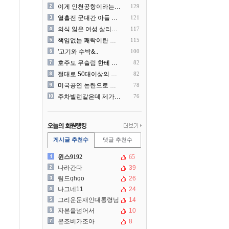
이게 인천공항이라는게 믿겨지..
129
열흘전 군대간 아들 소포(가..
121
의식 잃은 여성 살리려다 성..
117
책임없는 쾌락이란 말에 빡친..
115
'고기와 수박&..
100
호주도 무슬림 한테 점령 당..
82
절대로 50대이상의 딜러를 ..
82
미국공연 논란으로 지금 다시..
78
주차빌런같은데 제가 잘못한건..
76
게시글 추천수
댓글 추천수
윈스9192
65
나라간다
39
림드qhqo
26
나그네11
24
그리운문재인대통령님
14
자본을넘어서
10
본조비가조아
8