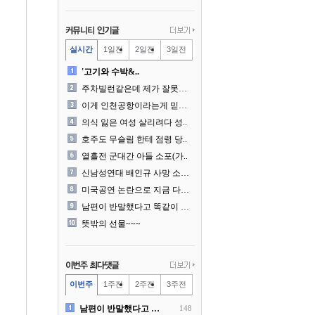
실시간
1일전
2일전
3일전
'고기와 수박&..
주차빌런같은데 제가 잘못한건..
이게 인천공항이라는게 믿겨지..
의식 잃은 여성 살리려다 성..
호주도 무슬림 한테 점령 당..
열흘전 군대간 아들 소포(가..
신남성연대 배인규 사망 소식..
미국공연 논란으로 지금 다시..
남편이 반말했다고 똑같이 반..
뜻밖의 선물~~~
이번주
1주전
2주전
3주전
남편이 반말했다고 똑같이 반..
148