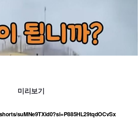
미리보기
m/shorts/suMNe9TXid0?si=P885HL29tqdOCvSx