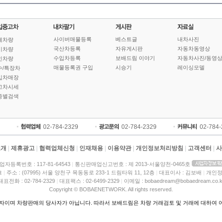
사이버매물등록
베스트글
내차사진
체차량
국산차등록
자유게시판
자동차동영상
기차량
수입차등록
보배드림 이야기
자동차사진/동영
인차량
매물등록권 구입
시승기
레이싱모델
수/특장차
입차매장
고차시세
종별검색
02-784-2329
02-784-2329
02-784
소개
|
제휴광고
|
협력업체신청
|
인재채용
|
이용약관
|
개인정보처리방침
|
고객센터
|
사
업자등록번호 : 117-81-64543
|
통신판매업신고번호 : 제 2013-서울양천-0465호
크
|
주소 : (07995) 서울 양천구 목동동로 233-1 드림타워 11, 12층
|
대표이사 : 김보배
|
개인정
대표전화 : 02-784-2329
|
대표팩스 : 02-6499-2329
|
이메일 : bobaedream@bobaedream.co.k
Copyright © BOBAENETWORK. All rights reserved.
이며 차량판매의 당사자가 아닙니다. 따라서 보배드림은 차량 거래검토 및 거래에 대하여 어