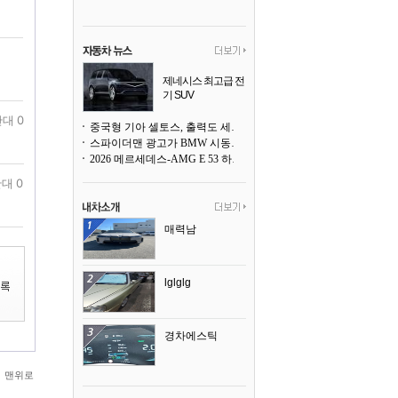
제네시스 최고급 전
기 SUV
곧 베일을 벗는다
대 0
중국형 기아 셀토스, 출력도 세지고 27인치 초대형 디스플레이까지
스파이더맨 광고가 BMW 시동화면을 점령하다, 오너들은 불만
2026 메르세데스-AMG E 53 하이브리드 왜건 시승기
대 0
매력남
lglglg
경차에스틱
맨위로