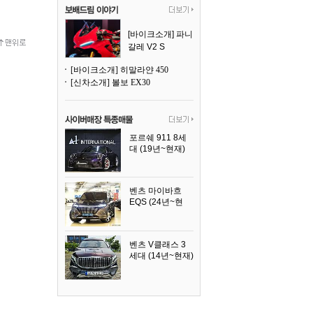
[바이크소개] 파니
갈레 V2 S
[바이크소개] 히말라얀 450
[신차소개] 볼보 EX30
포르쉐 911 8세
대 (19년~현재)
2026년식
벤츠 마이바흐
EQS (24년~현
재)
2024년식
벤츠 V클래스 3
세대 (14년~현재)
2023년식