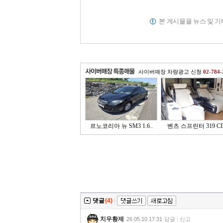
본 게시물을 뉴스 및 
사이버매장 차량광고 신청
02-784-
르노코리아 뉴 SM3 1.6..
벤츠 스프린터 319 CD
댓글
(4)
|
치우황제
26.05.10 17:31
답글
신고