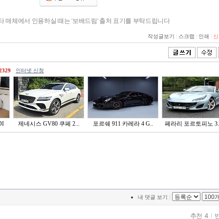
기타 매체에서 인용하실 때는 '보배드림' 출처 표기를 부탁드립니다
작성글보기
|
스크랩
|
인쇄
|
신
2329
인터넷 신청
I
제네시스 GV80 쿠페 2...
포르쉐 911 카레라 4 G..
페라리 포르토피노 3.9 
|
내 댓글 보기
추천 4
반