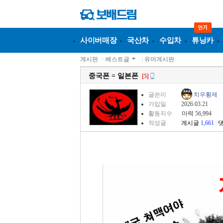
사이버매장
국산차
수입차
튜닝카
게시판
>
베스트글
|
유머게시판
중국폰 = 일본폰
[5]
글쓴이
치우황제
가입일
2026.03.21
활동지수
마력 56,994
작성글
게시글
1,661
|