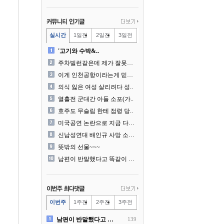
실시간
1일전
2일전
3일전
'고기와 수박&..
주차빌런같은데 제가 잘못한건..
이게 인천공항이라는게 믿겨지..
의식 잃은 여성 살리려다 성..
열흘전 군대간 아들 소포(가..
호주도 무슬림 한테 점령 당..
미국공연 논란으로 지금 다시..
신남성연대 배인규 사망 소식..
뜻밖의 선물~~~
남편이 반말했다고 똑같이 반..
이번주
1주전
2주전
3주전
남편이 반말했다고 똑같이 반..
139