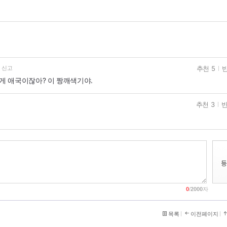
추천 5
반
신고
그게 애국이잖아? 이 짱깨색기야.
추천 3
반
0
/
2000
자
목록
이전페이지