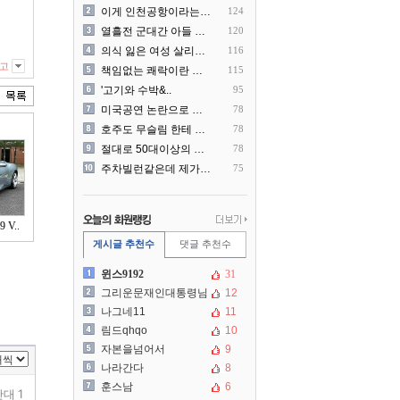
이게 인천공항이라는게 믿겨지..
124
열흘전 군대간 아들 소포(가..
120
의식 잃은 여성 살리려다 성..
116
고
책임없는 쾌락이란 말에 빡친..
115
'고기와 수박&..
95
미국공연 논란으로 지금 다시..
78
호주도 무슬림 한테 점령 당..
78
절대로 50대이상의 딜러를 ..
78
주차빌런같은데 제가 잘못한건..
75
V..
게시글 추천수
댓글 추천수
윈스9192
31
그리운문재인대통령님
12
나그네11
11
림드qhqo
10
자본을넘어서
9
나라간다
8
훈스남
6
대 1