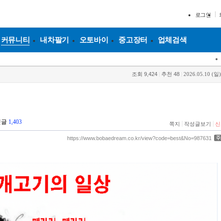
로그인
커뮤니티
내차팔기
오토바이
중고장터
업체검색
조회
9,424
|
추천
48
|
2026.05.10 (일)
댓글
1,403
|
|
쪽지
작성글보기
신
https://www.bobaedream.co.kr/view?code=best&No=987631