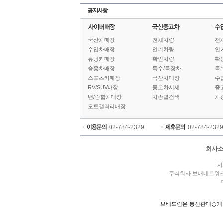
국산차매장
전체차량
전
수입차매장
인기차량
인
튜닝카매장
확인차량
확
승용차매장
특수/특장차
특
스포츠카매장
국산차매장
수
RV/SUV매장
중고차시세
중
밴/승합차매장
차종별검색
차
오토갤러리매장
02-784-2329
02-784-2329
회사
사
주식회사 보배네트워
보배드림은 통신판매중개자