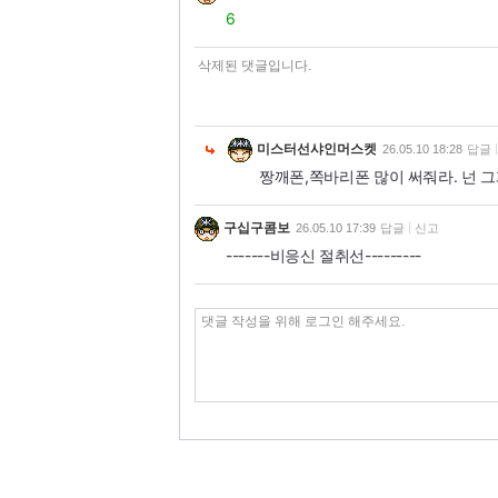
6
삭제된 댓글입니다.
미스터선샤인머스켓
26.05.10 18:28
답글
짱깨폰,쪽바리폰 많이 써줘라. 넌 
구십구콤보
26.05.10 17:39
답글
신고
-------비응신 절취선---------