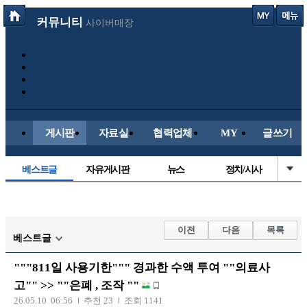
커뮤니티
사이버매장
게시판
자료실
협력업체
MY
글쓰기
베스트글
자유게시판
뉴스
정치/시사
시배목
유명인의차
보배드림이야기
성인게시판
국내야구
해외야구
해외축구
국내축구
이전
다음
목록
베스트글
"""811일 사용기한""" 경과한 수액 투여 ""의료사
고"" >> ""은폐 , 조작 ""
26.05.10 06:56
추천 23
조회 1141