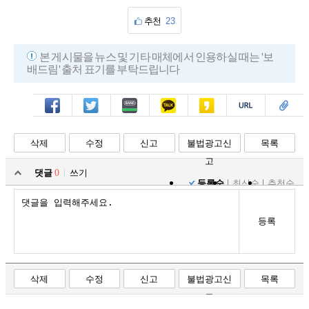
추천
23
본 게시물을 뉴스 및 기타 매체에서 인용하실 때는 '보
배드림' 출처 표기를 부탁드립니다
페북
트윗
밴드
카톡
카스
복사
스크랩
삭제
수정
신고
불법광고신
목록
고
댓글
0
쓰기
등록순
최신순
추천순
등록
삭제
수정
신고
불법광고신
목록
고