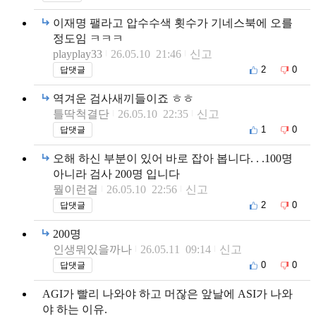
이재명 팰라고 압수수색 횟수가 기네스북에 오를
정도임 ㅋㅋㅋ
playplay33
26.05.10 21:46
신고
2
0
답댓글
역겨운 검사새끼들이죠 ㅎㅎ
틀딱척결단
26.05.10 22:35
신고
1
0
답댓글
오해 하신 부분이 있어 바로 잡아 봅니다. . .100명
아니라 검사 200명 입니다
뭘이런걸
26.05.10 22:56
신고
2
0
답댓글
200명
인생뭐있을까나
26.05.11 09:14
신고
0
0
답댓글
AGI가 빨리 나와야 하고 머잖은 앞날에 ASI가 나와
야 하는 이유.