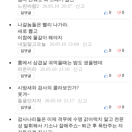
느린바람2
26.05.10 20:37
신고
0
0
답댓글
나갈놈들은 빨리 나가라.
새로 뽑고
이참에 물갈이 해야지
내일말고오늘
26.05.10 21:04
신고
0
0
답댓글
룸에서 삼겹살 궈먹을때는 밤도 샜을텐데
라온미리
26.05.10 21:16
신고
0
0
답댓글
시방새와 검사의 콜라보인가?
웃겨~
돌을던지자
26.05.10 21:17
신고
0
0
답댓글
검사나리들은 이제 격무에 수명 갉아먹지 말고 전문
성 발휘해서 기소나 잘해주쇼~ 퇴근 후 폭탄주는 자