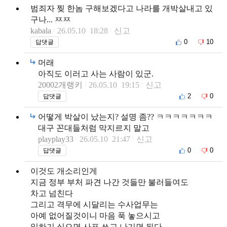
범죄자 찢 한놈 구해보겠다고 나라를 개박살내고 있
구나... ㅉㅉ
kabala
26.05.10 18:28
신고
0
10
답댓글
머래
아직도 이러고 사는 사람이 있군.
20002개랭키
26.05.10 19:15
신고
2
0
답댓글
어떻게 박살이 났는지? 설명 좀?? ㅋㅋㅋㅋㅋㅋㅋ
대구 꼰대들처럼 막지르지 말고
playplay33
26.05.10 21:47
신고
0
0
답댓글
이것도 개소리인게
지금 정부 부처 파견 나간 것들만 불러들여도
차고 넘친다
그리고 격무에 시달리는 수사업무는
아예 없어질것이니 마음 푹 놓으시고
일하기 싫으면 사표 쓰고 나기면 된다