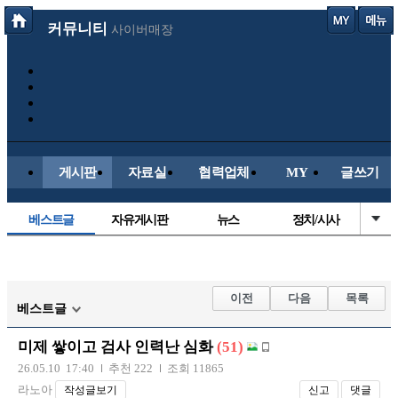
커뮤니티
사이버매장
게시판
자료실
협력업체
MY
글쓰기
베스트글
자유게시판
뉴스
정치/시사
시배목
유명인의차
보배드림이야기
성인게시판
국내야구
해외야구
해외축구
국내축구
이전
다음
목록
베스트글
미제 쌓이고 검사 인력난 심화
(51)
26.05.10 17:40
추천 222
조회 11865
라노아
작성글보기
신고
댓글