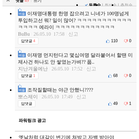
댓글
49
쓰기
등록순
최신순
추천순
이재명대통령 한명 잡으려고 니네가 100명넘게
베플
투입하고선 뭐? 일이 많어? ㅋㅋㅋㅋㅋㅋㅋㅋㅋㅋㅋ
ㅋㅋㅋㅋ 에라이 ㅋㅋㅋㅋㅋㅋㅋㅋㅋㅋㅋㅋ
BuBu
26.05.10 17:58
신고
110
0
답댓글
4
이재명 먼지턴다고 몇십여명 달라붙어서 할땐 미
베플
제사건 하나도 안 쌓였는가벼?? 풉..
지난겨울에난
26.05.10 17:52
신고
68
0
답댓글
1
조작질할때는 야근 안했니????
베플
뽀스제이
26.05.10 17:49
신고
49
1
답댓글
파워링크 광고
옛날처럼 대갈이 변기에 쳐박고 자백 받아야