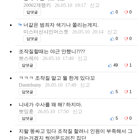
20002개랭키
26.05.10 19:17
신고
0
0
답댓글
너같은 범죄자 색기나 쫄리는게지.
미스터선샤인머스켓
26.05.10 20:14
신고
0
0
답댓글
조작질할때는 야근 안했니????
뽀스제이
26.05.10 17:49
신고
49
1
답댓글
ㅋㅋㅋ 조작질 말고 뭘 한게 있다꼬
Danielsuny
26.05.10 17:49
신고
5
1
답댓글
니네가 수사를 왜 해? 하지마.
뽀잉훈
26.05.10 17:50
신고
5
0
답댓글
지랄 똥싸고 있다 조작질 할려니 인원이 부족해서 그
러는거겠지 썩어문드러진 집단