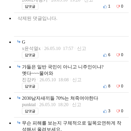
1
0
답댓글
삭제된 댓글입니다.
G
x윤석열x
26.05.10 17:57
신고
6
0
답댓글
갸들은 일반 국민이 아니고 니주인이냐?
옛다~~~물어와
진강카
26.05.10 18:08
신고
8
0
답댓글
2030남자새끼들 70%는 쳐죽여야한다
punktal
26.05.10 18:20
신고
3
0
답댓글
무슨 피해를 보는지 구체적으로 일목요연하게 작
성해서 올려보세요.