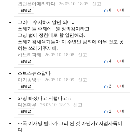
캡틴은아메리카다
26.05.10 18:05
신고
0
0
답댓글
그러니 수사하지말면 되네..
쓰레기들.주제에...뭔 정의감이라고ㅡ..
그냥 법에 정한데로 할 일만해라.
쓰레기검새색기들아.지 주변인 범죄에 아무 것도 못
하는 쓰레기주제에.
하느리파래
26.05.10 18:08
신고
4
0
답댓글
스브스뉴스답다
아기똥방구
26.05.10 18:09
신고
2
0
답댓글
67명 빠졌다고 저렇다고??
다온마루
26.05.10 18:13
신고
1
0
답댓글
조국 이재명 털다가 그리 된 것 아닌가? 자업자득이
다