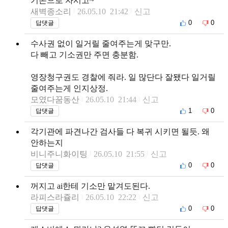
기돈으로 자시고~
새벽종소리
26.05.10 21:42
신고
0
0
답댓글
수사권 없이 일거릴 줄여주는게 맞구만.
다 빼고 기소권만 주면 충분함.
영장청구권도 경찰에 줘라. 일 많단다 잘됐다 일거릴
줄여주는게 인지상정.
모였다꿈동산
26.05.10 21:44
신고
1
0
답댓글
각기관에 파견나간 검사들 다 복귀 시키면 될듯. 왜
안하는지
비니주니화이팅
26.05.10 21:55
신고
0
0
답댓글
꺼지고 ai한테 기소만 맡겨도된다.
라피스라쥴리
26.05.10 22:22
신고
0
0
답댓글