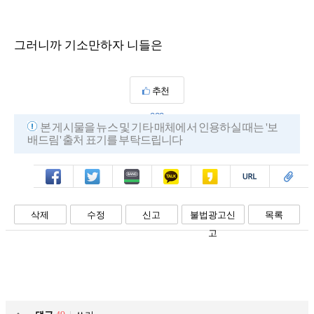
그러니까 기소만하자 니들은
추천
222
본 게시물을 뉴스 및 기타 매체에서 인용하실 때는 '보
배드림' 출처 표기를 부탁드립니다
페북
트윗
밴드
카톡
카스
복사
스크랩
삭제
수정
신고
불법광고신
목록
고