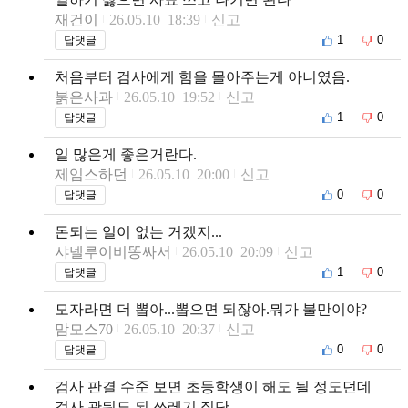
재건이
26.05.10 18:39
신고
1
0
답댓글
처음부터 검사에게 힘을 몰아주는게 아니였음.
붉은사과
26.05.10 19:52
신고
1
0
답댓글
일 많은게 좋은거란다.
제임스하던
26.05.10 20:00
신고
0
0
답댓글
돈되는 일이 없는 거겠지...
샤넬루이비똥싸서
26.05.10 20:09
신고
1
0
답댓글
모자라면 더 뽑아...뽑으면 되잖아.뭐가 불만이야?
맘모스70
26.05.10 20:37
신고
0
0
답댓글
검사 판결 수준 보면 초등학생이 해도 될 정도던데
검사 관둬도 되 쓰레기 집단