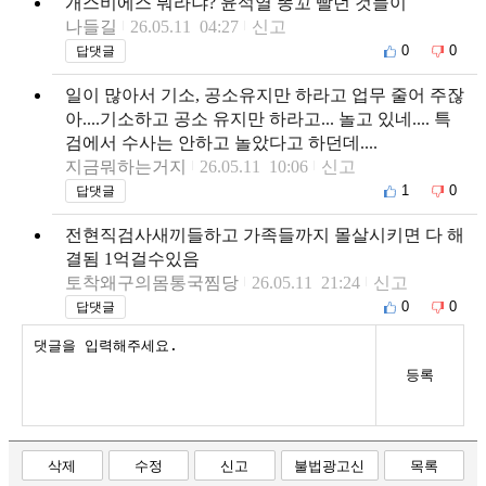
개스비에스 뭐라냐? 윤석열 똥꼬 빨던 것들이
나들길
26.05.11 04:27
신고
0
0
답댓글
일이 많아서 기소, 공소유지만 하라고 업무 줄어 주잖
아....기소하고 공소 유지만 하라고... 놀고 있네.... 특
검에서 수사는 안하고 놀았다고 하던데....
지금뭐하는거지
26.05.11 10:06
신고
1
0
답댓글
전현직검사새끼들하고 가족들까지 몰살시키면 다 해
결됨 1억걸수있음
토착왜구의몸통국찜당
26.05.11 21:24
신고
0
0
답댓글
등록
삭제
수정
신고
불법광고신
목록