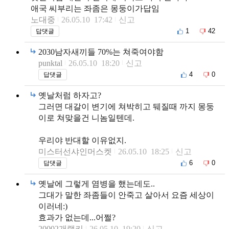
애국 씨부리는 좌좀은 몽둥이가답임
노대중
26.05.10 17:42
신고
1
42
답댓글
2030남자새끼들 70%는 쳐죽여야함
punktal
26.05.10 18:20
신고
4
0
답댓글
옛날처럼 하자고?
그러면 대갈이 변기에 쳐박히고 뒈질때 까지 몽둥
이로 쳐맞을건 니놈일텐데.
우리야 반대할 이유없지.
미스터선샤인머스켓
26.05.10 18:25
신고
6
0
답댓글
옛날에 그렇게 염병을 했는데도..
그대가 말한 좌좀들이 안죽고 살아서 요즘 세상이
이러네:)
효과가 없는데...어쩔?
20002개랭키
26.05.10 19:20
신고