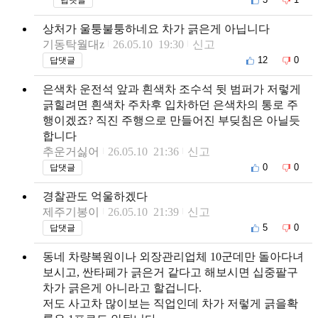
상처가 울퉁불퉁하네요 차가 긁은게 아닙니다
기동탁월대z
26.05.10 19:30
신고
12
0
답댓글
은색차 운전석 앞과 흰색차 조수석 뒷 범퍼가 저렇게
긁힐려면 흰색차 주차후 입차하던 은색차의 통로 주
행이겠죠? 직진 주행으로 만들어진 부딪침은 아닐듯
합니다
추운거싫어
26.05.10 21:36
신고
0
0
답댓글
경찰관도 억울하겠다
제주기봉이
26.05.10 21:39
신고
5
0
답댓글
동네 차량복원이나 외장관리업체 10군데만 돌아다녀
보시고, 싼타페가 긁은거 같다고 해보시면 십중팔구
차가 긁은게 아니라고 할겁니다.
저도 사고차 많이보는 직업인데 차가 저렇게 긁을확