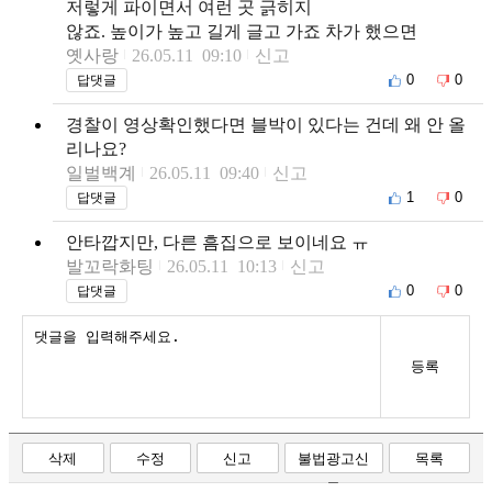
저렇게 파이면서 여런 곳 긁히지
않죠. 높이가 높고 길게 글고 가죠 차가 했으면
옛사랑
26.05.11 09:10
신고
0
0
답댓글
경찰이 영상확인했다면 블박이 있다는 건데 왜 안 올
리나요?
일벌백계
26.05.11 09:40
신고
1
0
답댓글
안타깝지만, 다른 흠집으로 보이네요 ㅠ
발꼬락화팅
26.05.11 10:13
신고
0
0
답댓글
등록
삭제
수정
신고
불법광고신
목록
고