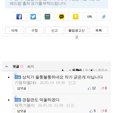
배드림' 출처 표기를 부탁드립니다
페북
트윗
밴드
카톡
카스
복사
스크랩
삭제
수정
신고
불법광고신
목록
고
댓글
15
쓰기
등록순
최신순
추천순
상처가 울퉁불퉁하네요 차가 긁은게 아닙니다
베플
기동탁월대z
26.05.10 19:30
신고
12
0
답댓글
경찰관도 억울하겠다
베플
제주기봉이
26.05.10 21:39
신고
5
0
답댓글