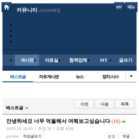
커뮤니티
사이버매장
게시판
자료실
협력업체
MY
글쓰기
베스트글
자유게시판
뉴스
정치/시사
시배목
유명인의차
보배드림이야기
성인게시판
국내야구
해외야구
해외축구
국내축구
이전
다음
목록
베스트글
안녕하세요 너무 억울해서 여쭤보고싶습니다
(16)
26.05.10 16:05
추천 30
조회 4296
jeytime
작성글보기
신고
댓글