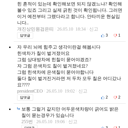
힌 흔적이 있는데 확인해보면 되지 않겠느냐? 확인해
볼수 있죠 그리고 실제 긁힌 것이 확인됩니다. 그러면
이거 예전부터 그랬다라고 합니다. 안타끼운 현실입
니다..
개진상민원검은띠
26.05.10 18:34
신고
3
1
답댓글
자 우리 뇌에 힘주고 생각이란걸 해봅시다
힌색차가 칠이 벝겨졌어요
그럼 상대방차에 힌칠이 묻어야겠죠?
자 그럼 은색차도 칠이 벝겨졌네요?
그럼 힌색차에 은색칠이 묻어야합니다
둘다 칠이 벝겨진거라면 저 두차 모두 칠은 어디갔나
요????
presidentCEO
26.05.10 19:02
신고
2
2
답댓글
보통 그럴거 같지만 어두운색차량이 긁어도 밝은
칠이 묻는경우가 있습니다
255번
26.05.10 19:06
신고
3
1
답댓글