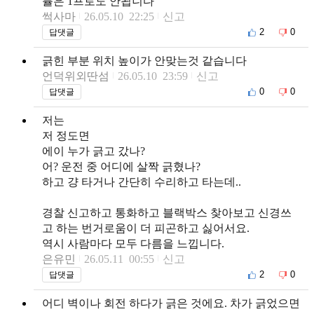
률은 1프로도 안됩니다
썩사마
26.05.10 22:25
신고
2
0
답댓글
긁힌 부분 위치 높이가 안맞는것 같습니다
언덕위외딴섬
26.05.10 23:59
신고
0
0
답댓글
저는
저 정도면
에이 누가 긁고 갔나?
어? 운전 중 어디에 살짝 긁혔나?
하고 걍 타거나 간단히 수리하고 타는데..
경찰 신고하고 통화하고 블랙박스 찾아보고 신경쓰
고 하는 번거로움이 더 피곤하고 싫어서요.
역시 사람마다 모두 다름을 느낍니다.
은유민
26.05.11 00:55
신고
2
0
답댓글
어디 벽이나 회전 하다가 긁은 것에요. 차가 긁었으면