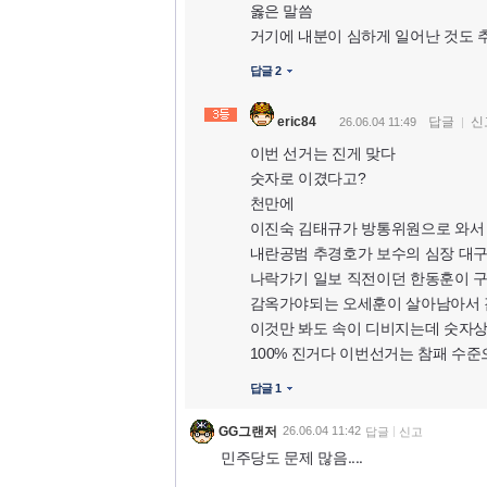
옳은 말씀
거기에 내분이 심하게 일어난 것도 
답글 2
eric84
답글
신
26.06.04 11:49
이번 선거는 진게 맞다
숫자로 이겼다고?
천만에
이진숙 김태규가 방통위원으로 와서
내란공범 추경호가 보수의 심장 대
나락가기 일보 직전이던 한동훈이 
감옥가야되는 오세훈이 살아남아서 감
이것만 봐도 속이 디비지는데 숫자
100% 진거다 이번선거는 참패 수준
답글 1
GG그랜저
26.06.04 11:42
답글
신고
민주당도 문제 많음....