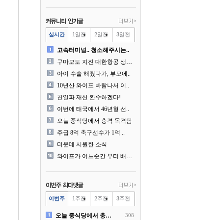
실시간
1일전
2일전
3일전
고속터미널.. 청소해주시는..
구마모토 지진 대한항공 생수..
아이 수술 해줬다가, 부모에..
10년산 와이프 바람나서 이..
친일파 재산 환수하겠다!
이번에 태국에서 46년형 선..
오늘 중식당에서 충격 목격담
주급 8억 축구선수가 1억 ..
더운데 시원한 소식
와이프가 어느순간 부터 배달..
이번주
1주전
2주전
3주전
오늘 중식당에서 충격 목격담
308