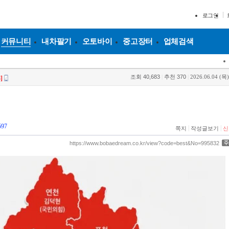
로그인
커뮤니티
내차팔기
오토바이
중고장터
업체검색
조회
40,683
|
추천
370
|
2026.06.04 (목)
]
597
|
|
쪽지
작성글보기
신
https://www.bobaedream.co.kr/view?code=best&No=995832