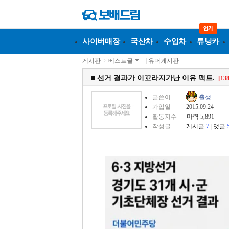
사이버매장
국산차
수입차
튜닝카
게시판
>
베스트글
|
유머게시판
■ 선거 결과가 이꼬라지가난 이유 팩트.
[138
글쓴이
출생
가입일
2015.09.24
활동지수
마력 5,891
작성글
게시글
7
|
댓글