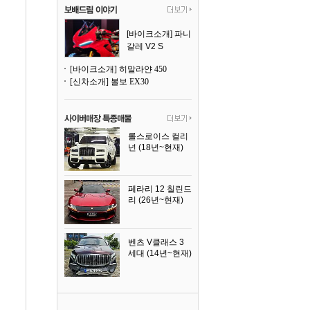
[바이크소개] 파니
갈레 V2 S
[바이크소개] 히말라얀 450
[신차소개] 볼보 EX30
롤스로이스 컬리
넌 (18년~현재)
2023년식
페라리 12 칠린드
리 (26년~현재)
2025년식
벤츠 V클래스 3
세대 (14년~현재)
2023년식