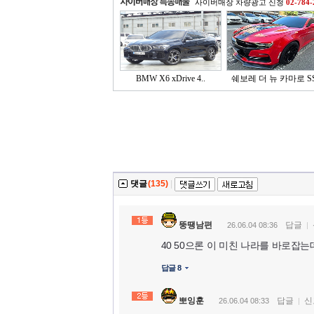
사이버매장 차량광고 신청
02-784-
BMW X6 xDrive 4..
쉐보레 더 뉴 카마로 SS 
댓글
(135)
|
뚱땡남편
답글
26.06.04 08:36
40 50으론 이 미친 나라를 바로잡
답글 8
뽀잉훈
답글
신
26.06.04 08:33