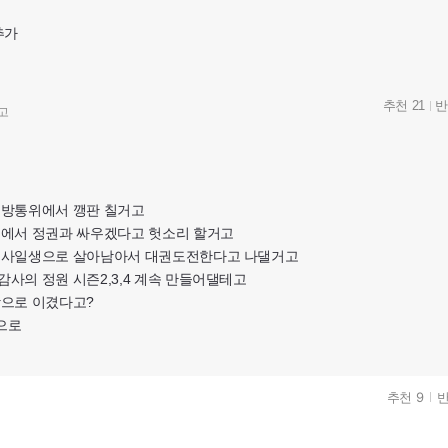
추가
추천 21
반
고
 방통위에서 깽판 칠거고
구에서 정권과 싸우겠다고 헛소리 할거고
구사일생으로 살아남아서 대권도전한다고 나댈거고
사의 정원 시즌2,3,4 계속 만들어댈테고
상으로 이겼다고?
으로
추천 9
반