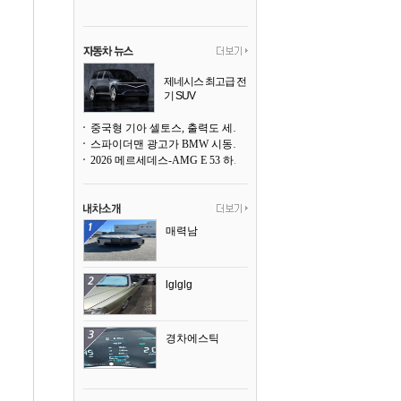
제네시스 최고급 전
기 SUV
곧 베일을 벗는다
중국형 기아 셀토스, 출력도 세지고 27인치 초대형 디스플레이까지
스파이더맨 광고가 BMW 시동화면을 점령하다, 오너들은 불만
2026 메르세데스-AMG E 53 하이브리드 왜건 시승기
매력남
lglglg
경차에스틱