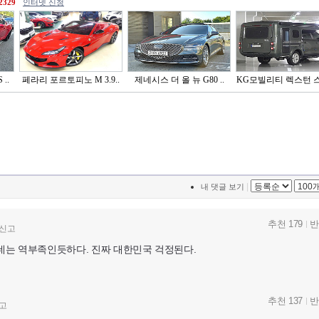
2329
인터넷 신청
..
페라리 포르토피노 M 3.9..
제네시스 더 올 뉴 G80 ..
KG모빌리티 렉스턴 
..
|
내 댓글 보기
추천 179
반
신고
는데는 역부족인듯하다. 진짜 대한민국 걱정된다.
추천 137
반
고