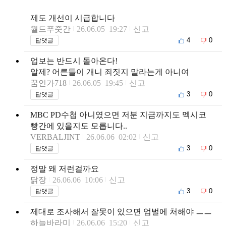
제도 개선이 시급합니다
월드푸줏간
26.06.05 19:27
신고
4
0
답댓글
업보는 반드시 돌아온다!
알제? 어른들이 개니 죄짓지 말라는게 아니여
꿈인가718
26.06.05 19:45
신고
3
0
답댓글
MBC PD수첩 아니였으면 저분 지금까지도 멕시코
빵간에 있을지도 모릅니다..
VERBALJINT
26.06.06 02:02
신고
3
0
답댓글
정말 왜 저런걸까요
닭장
26.06.06 10:06
신고
3
0
답댓글
제대로 조사해서 잘못이 있으면 엄벌에 처해야 ㅡㅡ
하늘바라미
26.06.06 15:20
신고