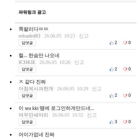
파워링크 광고
쪽팔리다ㅉㅉ
reloaded83
26.06.05 10:23
신고
2
0
답댓글
헐... 한숨만 나오네
ICHKIE
26.06.05 10:26
신고
2
0
답댓글
ㅈ 같다 진짜
아침에사과한개
26.06.05 10:29
신고
2
0
답댓글
이 sea kki 땜에 로그인하게만드네...
여우만세마리
26.06.05 10:32
신고
3
0
답댓글
어이가없네 진짜