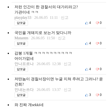
저런 인간이 한 경찰서의 대가리라고?
가관이네 ㅋㅋ
playplay33
26.06.05 11:11
신고
4
0
답댓글
국민을 개돼지로 보는거 맞다니까
Mutantm
26.06.05 11:50
신고
4
0
답댓글
감봉 1개월 ㅋㅋㅋㅋㅋㅋㅋㅋㅋㅋ
어이가없네
안나프르나
26.06.05 12:38
신고
4
0
답댓글
저딴놈이 경찰서장이면 누굴 지쳐 주려고 그러나? 윤
건희?
인내는쓰다
26.06.05 13:37
신고
3
0
답댓글
와 진짜 개sekki네