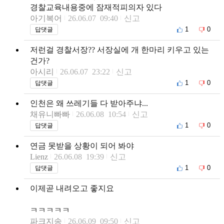
경찰교육내용중에 잠재적피의자 있다
아기복어
26.06.07 09:40
신고
1
0
답댓글
저런걸 경찰서장?? 서장실에 개 한마리 키우고 있는
건가?
아시리
26.06.07 23:22
신고
1
0
답댓글
인천은 왜 쓰레기들 다 받아주냐...
채유니빠빠
26.06.08 10:54
신고
1
0
답댓글
연금 못받을 상황이 되어 봐야
Lienz
26.06.08 19:39
신고
1
0
답댓글
이제곧 내려오고 좋지요
ㅋㅋㅋㅋㅋ
파크지송
26.06.09 09:50
신고