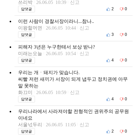
쓰리박
26.06.05 10:39
신고
2
0
답댓글
이런 사람이 경찰서장이라니...참나..
이왕할꺼면
26.06.05 10:44
신고
3
0
답댓글
피해자 3년은 누구한테서 보상 받나?
미래는오늘
26.06.05 10:54
신고
4
0
답댓글
우리는 개ㆍ돼지가 맞습니다.
씨빨 저런 새끼가 서장이 되게 냅두고 정치권에 아무
말 못하는
화끄미
26.06.05 10:59
신고
4
0
답댓글
우리나라에서 사라져야할 전형적인 권위주의 공무원
이네요
서울넋두리
26.06.05 11:05
신고
2
0
답댓글