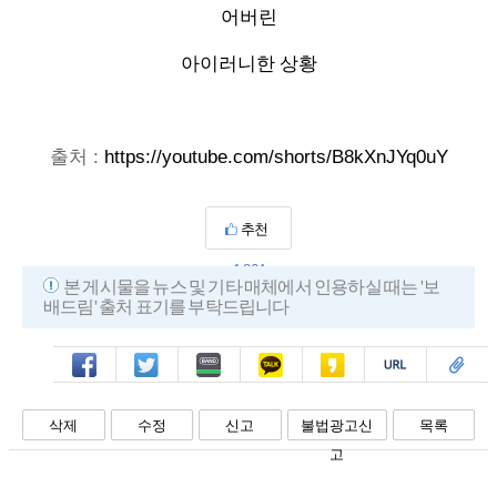
어버린
아이러니한 상황
출처 : 
https://youtube.com/shorts/B8kXnJYq0uY
추천
1,864
본 게시물을 뉴스 및 기타 매체에서 인용하실 때는 '보
배드림' 출처 표기를 부탁드립니다
페북
트윗
밴드
카톡
카스
복사
스크랩
삭제
수정
신고
불법광고신
목록
고