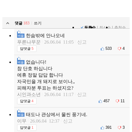
댓글
183
쓰기
등록순
최신순
추천순
한숨밖에 안나오네
베플
푸른나무꾼
26.06.04 11:05
신고
533
4
답댓글
5
없습니다!
베플
참 단호 하십니다
에휴 정말 답답 합니다
자국민을 개 돼지로 보이나,,
피해자분 투표는 하셨지요?
시인과소년
26.06.04 11:17
신고
457
11
답댓글
4
태도나 관상에서 물씬 풍기네.
베플
이무
26.06.04 12:37
신고
391
3
답댓글
1