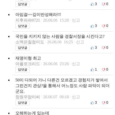
3
0
답댓글
아임걸~~깊이반성해라!!!
지후파파0721
26.06.06 15:28
신고
3
0
답댓글
국민을 지키지 않는 사람을 경찰서장을 시킨다고?
소맥은칠점이도
26.06.06 16:25
신고
3
0
답댓글
재명이형 최고
아폴로크리드
26.06.06 23:26
신고
1
0
답댓글
50이 다되어 가니 다른건 모르겠고 경험지가 쌓여서
그런건지 관상?을 통해서 어느정도 사람 파악이 되더
군요.
창원우암이씨
26.06.07 08:18
신고
3
0
답댓글
오해하는게 있는데