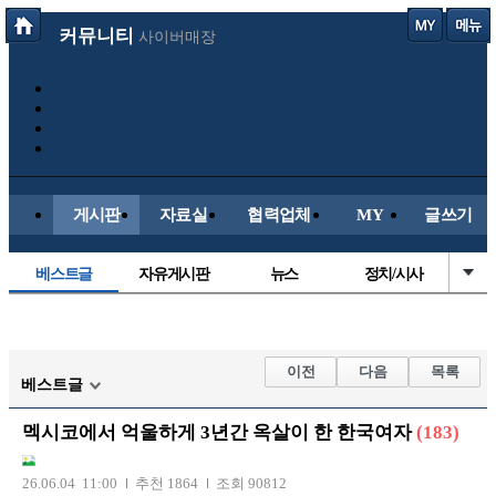
커뮤니티
사이버매장
게시판
자료실
협력업체
MY
글쓰기
베스트글
자유게시판
뉴스
정치/시사
시배목
유명인의차
보배드림이야기
성인게시판
국내야구
해외야구
해외축구
국내축구
이전
다음
목록
베스트글
멕시코에서 억울하게 3년간 옥살이 한 한국여자
(183)
26.06.04 11:00
추천 1864
조회 90812