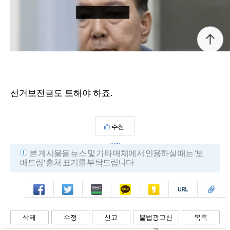
선거보전금도 토해야 하죠.
추천
669
본 게시물을 뉴스 및 기타 매체에서 인용하실 때는 '보
배드림' 출처 표기를 부탁드립니다
페북
트윗
밴드
카톡
카스
복사
스크랩
삭제
수정
신고
불법광고신
목록