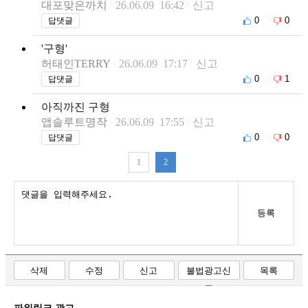
대포맞은까치
26.06.09 16:42
신고
0
0
답댓글
'구형'
허태인TERRY
26.06.09 17:17
신고
0
1
답댓글
아직까진 구형
앱솔루트명작
26.06.09 17:55
신고
0
0
답댓글
1
2
등록
삭제
수정
신고
불법광고신
목록
고