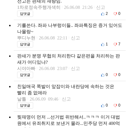
선고는 판새의 재량임.
1차로정속주행개색히
26.06.08 21:26
신고
2
0
답댓글
기를쓴다. 좌파 나부렁이들.. 좌파특징은 증거 있어도
나몰랑~
뿌디누현
26.06.08 22:11
신고
1
7
답댓글
판새가 분명 무협의 처리한다 같은편을 처리하는 판
새가 어디있냐?
시야아빠
26.06.08 23:07
신고
0
0
답댓글
친일매국 쪽발이 앞잡이와 내란당에 속하는 것은
빨리 좀 없애라
날틀
26.06.09 09:46
신고
0
0
답댓글
찢재명이 먼저 ...선거법 위반해서..ㅋㅋㅋ 이거 대법
원에서 유죄취지로 보낸거 몰라...민주당 먼저 400억