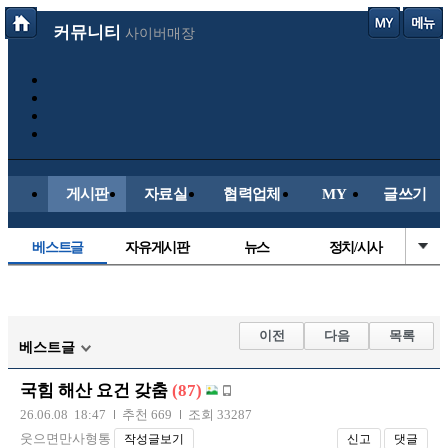
커뮤니티
사이버매장
게시판
자료실
협력업체
MY
글쓰기
베스트글
자유게시판
뉴스
정치/시사
시배목
유명인의차
보배드림이야기
성인게시판
국내야구
해외야구
해외축구
국내축구
이전
다음
목록
베스트글
국힘 해산 요건 갖춤
(87)
26.06.08 18:47
추천 669
조회 33287
웃으면만사형통
작성글보기
신고
댓글