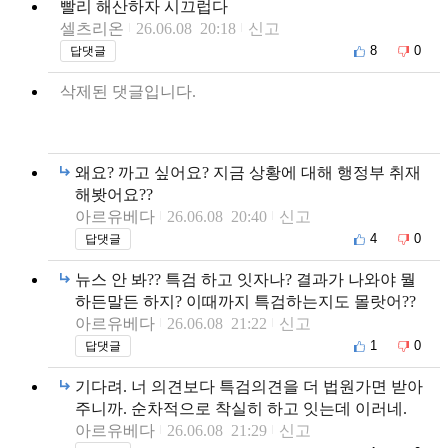
빨리 해산하자 시끄럽다
셀츠리온
26.06.08 20:18
신고
8
0
답댓글
삭제된 댓글입니다.
왜요? 까고 싶어요? 지금 상황에 대해 행정부 취재
해봣어요??
아르유베다
26.06.08 20:40
신고
4
0
답댓글
뉴스 안 봐?? 특검 하고 잇자나? 결과가 나와야 뭘
하든말든 하지? 이때까지 특검하는지도 몰랏어??
아르유베다
26.06.08 21:22
신고
1
0
답댓글
기다려. 너 의견보다 특검의견을 더 법원가면 받아
주니까. 순차적으로 착실히 하고 잇는데 이러네.
아르유베다
26.06.08 21:29
신고