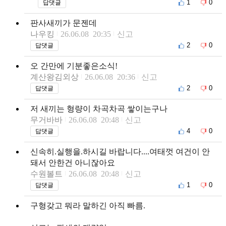
1
0
답댓글
판사새끼가 문젠데
나우킹
26.06.08 20:35
신고
2
0
답댓글
오 간만에 기분좋은소식!
계산왕김외상
26.06.08 20:36
신고
2
0
답댓글
저 새끼는 형량이 차곡차곡 쌓이는구나
무거바바
26.06.08 20:48
신고
4
0
답댓글
신속히.실행을.하시길 바랍니다....여태껏 여건이 안
돼서 안한건 아니잖아요
수원볼트
26.06.08 20:48
신고
1
0
답댓글
구형갖고 뭐라 말하긴 아직 빠름.