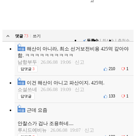
고
댓글
73
쓰기
등록순
최신순
추천순
해산이 아니라, 최소 선거보전비용 425억 갚아야
베플
함. ㅋㅋㅋㅋㅋㅋㅋㅋㅋㅋ
남항부두
26.06.08 19:06
신고
210
1
답댓글
3
이건 해산이 아니고 파산이지. 425억.
베플
소설쓰네
26.06.08 19:09
신고
133
1
답댓글
근데 요즘
베플
안찰스가 겁나 조용하네....
루시드에비뉴
26.06.08 19:07
신고