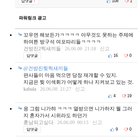
108
1
답댓글
7
파워링크 광고
꼬우면 해보든가ㅋㅋㅋㅋ 아무것도 못하는 주제에
하여튼 방구석 여포따리들ㅋㅋㅋㅋ
건방진2찍새끼들
26.06.08 21:18
신고
16
0
답댓글
@건방진찢찍새끼들
판사들이 마음 먹으면 당장 재개할 수 있지.
지금은 찢 이섹휘가 어떻게 하나 지켜보고 있는 것.
kabala
26.06.08 21:27
신고
4
19
응 그럼 니가햐 ㅋㅋㅋ 열받으면 니가하지 뭘 그러
지 혼자가서 시위라도 하던가
훈남되고싶다
26.06.09 00:13
신고
9
0
답댓글