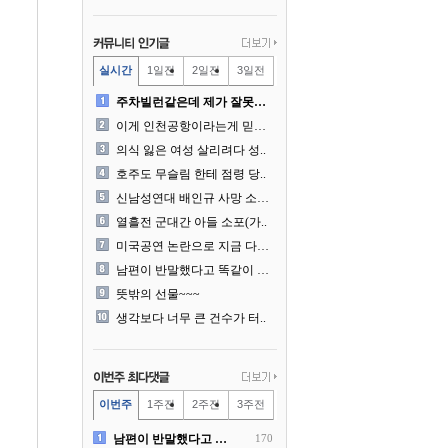
실시간
1일전
2일전
3일전
주차빌런같은데 제가 잘못한건..
이게 인천공항이라는게 믿겨지..
의식 잃은 여성 살리려다 성..
호주도 무슬림 한테 점령 당..
신남성연대 배인규 사망 소식..
열흘전 군대간 아들 소포(가..
미국공연 논란으로 지금 다시..
남편이 반말했다고 똑같이 반..
뜻밖의 선물~~~
생각보다 너무 큰 건수가 터..
이번주
1주전
2주전
3주전
남편이 반말했다고 똑같이 반..
170