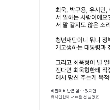
비판과 비난은 할 수 있지만
유시민한테 ㅆㅂ은 선 넘었죠.