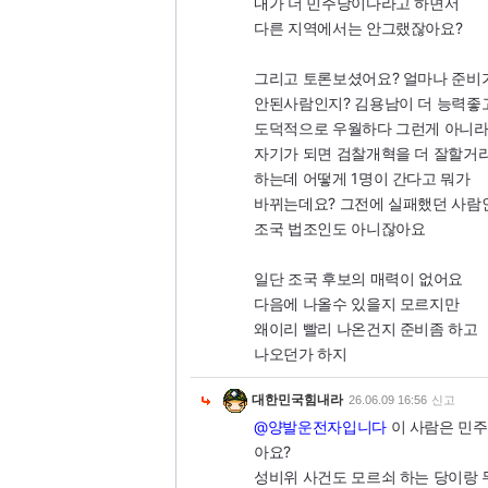
내가 더 민주당이다라고 하면서
다른 지역에서는 안그랬잖아요?
그리고 토론보셨어요? 얼마나 준비
안된사람인지? 김용남이 더 능력좋
도덕적으로 우월하다 그런게 아니
자기가 되면 검찰개혁을 더 잘할거
하는데 어떻게 1명이 간다고 뭐가
바뀌는데요? 그전에 실패했던 사람
조국 법조인도 아니잖아요
일단 조국 후보의 매력이 없어요
다음에 나올수 있을지 모르지만
왜이리 빨리 나온건지 준비좀 하고
나오던가 하지
대한민국힘내라
26.06.09 16:56
신고
@양발운전자입니다
이 사람은 민주
아요?
성비위 사건도 모르쇠 하는 당이랑 