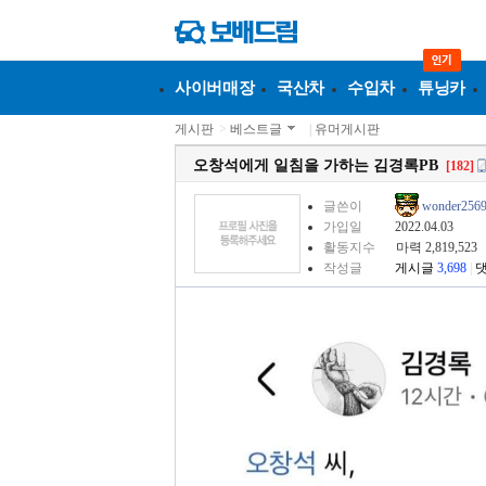
사이버매장
국산차
수입차
튜닝카
게시판
>
베스트글
|
유머게시판
오창석에게 일침을 가하는 김경록PB
[182]
글쓴이
wonder256
가입일
2022.04.03
활동지수
마력 2,819,523
작성글
게시글
3,698
|