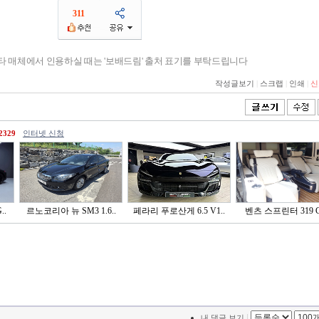
311
기타 매체에서 인용하실 때는 '보배드림' 출처 표기를 부탁드립니다
작성글보기
|
스크랩
|
인쇄
|
신
2329
인터넷 신청
..
르노코리아 뉴 SM3 1.6..
페라리 푸로산게 6.5 V1..
벤츠 스프린터 319 C
|
내 댓글 보기