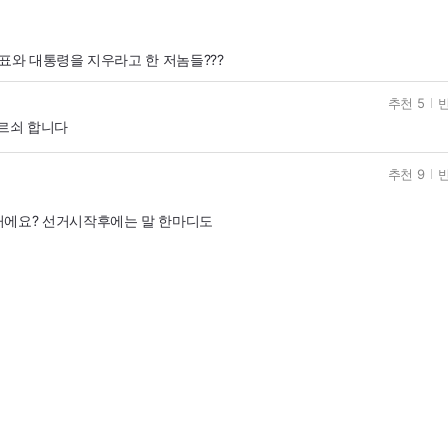
표와 대통령을 지우라고 한 저놈들???
추천 5
반
르쇠 합니다
추천 9
반
거에요? 선거시작후에는 말 한마디도
요