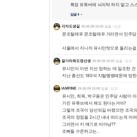
특정 유튜버에 뇌의탁 하지 말고 스
답글 4
각자도생길
26.06.09 16:03
답글
신고
문조털래유 문조털래유 거리면서 민주당 
서울에서 지니까 유시민탓으로 돌리는걸로
잘가라최도영선생
26.06.09 16:03
답글
신고
유시민이 이번 지선 망하는 데 일조한 건 
지난 총선도 180석 지랄옘병때문에 망한
IAMFINE
26.06.09 16:08
답글
신고
유시민, 최욱, 박구용은 민주당 사람이 
가진 유튜브에서 해도 된다는거야?
그렇게 조국이 당선되길 바랬으면 조국의
조국의 장점을 2시간 내내 떠드는게 어려
그러면서 키 얘기로 비아냥??
조빠들 수준하고는..