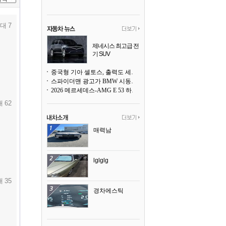
대 7
제네시스 최고급 전
기 SUV
곧 베일을 벗는다
중국형 기아 셀토스, 출력도 세지고 27인치 초대형 디스플레이까지
스파이더맨 광고가 BMW 시동화면을 점령하다, 오너들은 불만
2026 메르세데스-AMG E 53 하이브리드 왜건 시승기
 62
매력남
lglglg
 35
경차에스틱