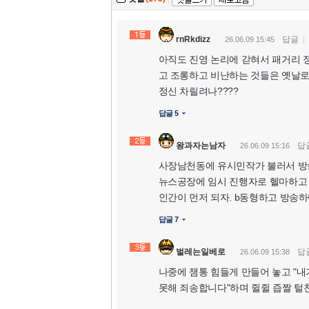
rnRkdizz
답글
26.06.09 15:45
아직도 진영 논리에 갇혀서 패거리 
고 조롱하고 비난하는 것들은 옛날로
정신 차릴려나????
답글 5
왕과자는남자
답
26.06.09 15:16
사장남천동에 유시민작가 불러서 방송
뉴스공장에 임시 진행자로 헬마하고 
인간이 먼저 되자. b동형하고 방송하
답글 7
벌레는일베로
답
26.06.09 15:38
나중에 잼통 힘들게 만들어 놓고 "
못해 죄송합니다"하며 쥘쥘 즙짤 털