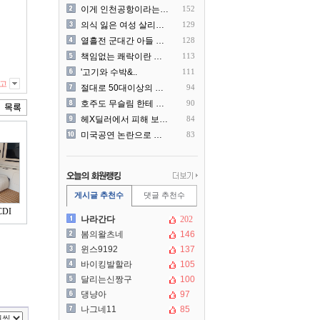
이게 인천공항이라는게 믿겨지..
152
의식 잃은 여성 살리려다 성..
129
열흘전 군대간 아들 소포(가..
128
책임없는 쾌락이란 말에 빡친..
113
'고기와 수박&..
111
고
절대로 50대이상의 딜러를 ..
94
호주도 무슬림 한테 점령 당..
90
헤X딜러에서 피해 보신분 더..
84
미국공연 논란으로 지금 다시..
83
게시글 추천수
댓글 추천수
DI
나라간다
202
봄의왈츠네
146
윈스9192
137
바이킹발할라
105
달리는신짱구
100
댕냥아
97
나그네11
85