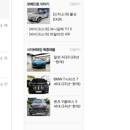
[신차소개] 볼보
EX30
대 18
[바이크소개] 파니갈레 V2 S
[바이크소개] 히말라얀 450
알핀 A110 (18년
대 15
~현재)
2021년식
BMW 7시리즈 7
대 17
세대 (22년~현재)
2025년식
벤츠 V클래스 3
세대 (14년~현재)
2023년식