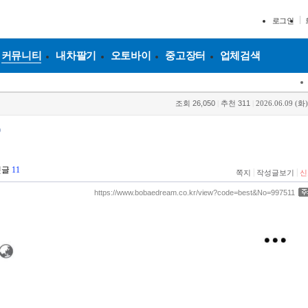
로그인
커뮤니티
내차팔기
오토바이
중고장터
업체검색
조회
26,050
|
추천
311
|
2026.06.09 (화)
9
댓글
11
|
|
쪽지
작성글보기
신
https://www.bobaedream.co.kr/view?code=best&No=997511