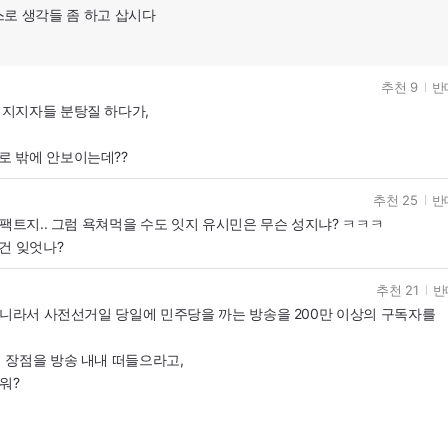
스로 생각들 좀 하고 삽시다
추천 9
반
지지자들 분탕질 하다가,
 밖에 안보이는데??
추천 25
반
팩트지.. 그럼 욕쳐먹을 수도 잇지 유시민은 무슨 성지냐? ㅋㅋㅋ
건 잊엇나?
추천 21
반
아니라서 사전선거일 당일에 민주당을 까는 방송을 200만 이상의 구독자를
 장점을 방송 내내 떠들으라고,
워?