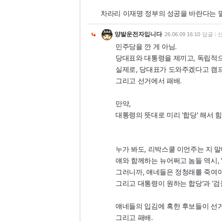
차라리 이재명 정부의 성공을 바란다는 말
양발운전자입니다
26.06.09 16:10
답글
민주당을 깐 게 아님.
당대표와 대통령을 제끼고, 독립적으
실제로, 당대표가 도와주겠다고 캠프
그리고 선거에서 패배.
만약,
대통령의 뜻대로 미리 '합당' 해서 
누가 봐도, 리박스쿨 이언주는 지 
얘와 함께하는 뉴어쩌고 놈들 역시, 
그러니까, 얘네들은 정청래를 죽여야
그리고 대통령이 원하는 합당'과 '검
얘네들의 입김에 혹한 후보들이 선거
그리고 패배.