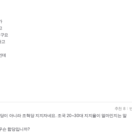
가
고
라구요
라고
인데
추천 8
당이 아니라 조혁당 지지자네요. 조국 20~30대 지지율이 얼마인지는 알
무슨 합당입니까?