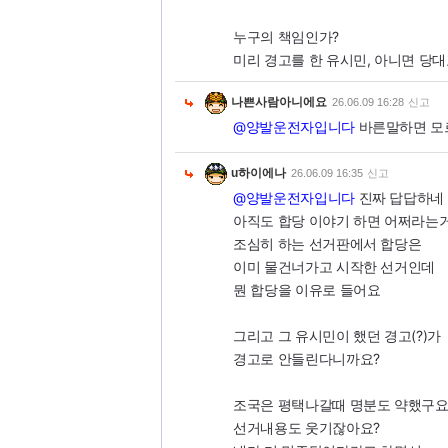
누구의 책임인가?
미리 경고를 한 유시민, 아니면 당대
나쁜사람아니에요
26.06.09 16:28
신고
@양발운전자입니다
바른말하면 모
u하이에나
26.06.09 16:35
신고
@양발운전자입니다
진짜 답답하네
아직도 합당 이야기 하면 어쩌라는
조심히 하는 선거판에서 합당은
이미 물건너가고 시작한 선거인데
뭔 합당을 이유로 들어요
그리고 그 유시민이 했던 경고(?)가
경고로 안들린다니까요?
조국은 평택나갈때 명분도 약했구
선거내용도 웃기잖아요?