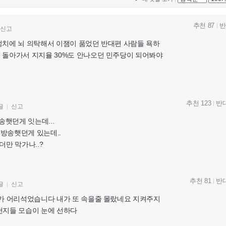
추천 87
반
신고
정치에 뇌 의탁해서 이잼이 품었던 반대편 사람들 욕하
 돌아가서 지지율 30%도 안나오던 민주당이 되어봐야
추천 123
반대
글
신고
햇던게 잇는데...
방송햇던게 있는데..
더만 막가나..?
추천 81
반대
글
신고
내가 어리석었습니다 내가 또 속을줄 몰랐네요 지켜주지
천지들 모습이 눈에 선하다