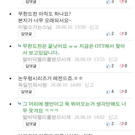
3
0
답댓글
무한도전 아직도 하나요?
본지가 너무 오래되서요~
이발소가는스님
26.06.10 13:50
신고
2
0
답댓글
무한도전은 끝낫어요 ㅠㅠ 지금은 OTT에서 찾아
서 보고있답니다..
발바닥젤리를받으시개
26.06.10 13:53
신고
2
0
답댓글
논두렁시리즈가 레전드죠.ㅎㅎ
독일인의사랑
26.06.10 14:00
신고
4
0
답댓글
그 머리에 쟁반이고 둑 뛰어오는거 생각만해도 너
무 웃겨요 ㅋㅋㅋ
발바닥젤리를받으시개
26.06.10 14:02
신고
2
0
답댓글