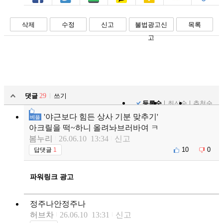
페북
트윗
밴드
카톡
카스
복사
스크랩
삭제
수정
신고
불법광고신
목록
고
댓글
29
쓰기
등록순
최신순
추천순
'야근보다 힘든 상사 기분 맞추기'
베플
아크릴을 떡~하니 올려놔브러바여 ㅋ
봄누리
26.06.10 13:34
신고
10
0
답댓글
1
파워링크 광고
정주나안정주나
허브차
26.06.10 13:31
신고