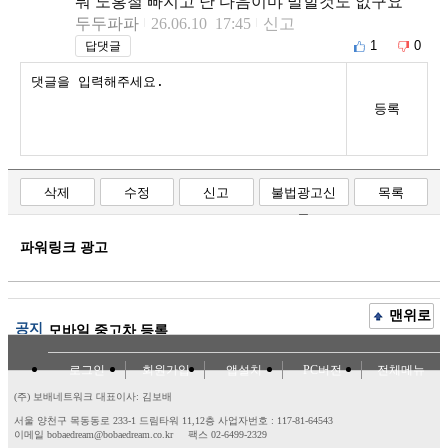
뭐 노홍철 빠지고 난 다음이먀 말할것도 없구요
두두파파
26.06.10 17:45
신고
1
0
답댓글
등록
삭제
수정
신고
불법광고신
목록
고
파워링크 광고
맨위로
공지
모바일 중고차 등록
로그인
회원가입
앱설치
PC버전
전체메뉴
(주) 보배네트워크 대표이사: 김보배
서울 양천구 목동동로 233-1 드림타워 11,12층
사업자번호 : 117-81-64543
이메일 bobaedream@bobaedream.co.kr
팩스 02-6499-2329