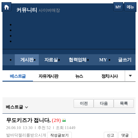
커뮤니티
사이버매장
게시판
자료실
협력업체
MY
글쓰기
베스트글
자유게시판
뉴스
정치/시사
시배목
유명인의차
보배드림이야기
성인게시판
국내야구
해외야구
해외축구
국내축구
이전
다음
목록
베스트글
무도키즈가 접니다,
(29)
26.06.10 13:30
추천 52
조회 11449
발바닥젤리를받으시개
작성글보기
신고
댓글