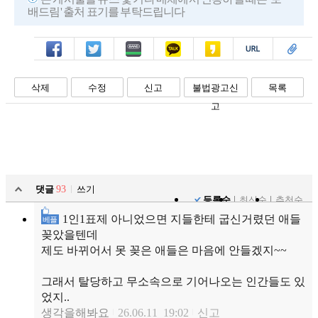
배드림' 출처 표기를 부탁드립니다
페북
트윗
밴드
카톡
카스
복사
스크랩
삭제
수정
신고
불법광고신
목록
고
댓글
93
쓰기
등록순
최신순
추천순
1인1표제 아니었으면 지들한테 굽신거렸던 애들
베플
꽂았을텐데
제도 바뀌어서 못 꽂은 애들은 마음에 안들겠지~~
그래서 탈당하고 무소속으로 기어나오는 인간들도 있
었지..
생각을해봐요
26.06.11 19:02
신고