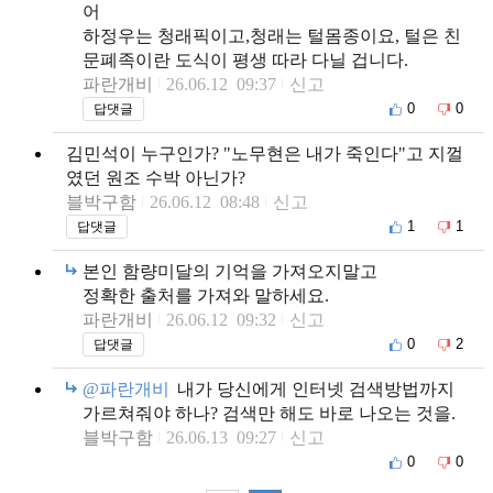
어
하정우는 청래픽이고,청래는 털몸종이요, 털은 친
문폐족이란 도식이 평생 따라 다닐 겁니다.
파란개비
26.06.12 09:37
신고
0
0
답댓글
김민석이 누구인가? "노무현은 내가 죽인다"고 지껄
였던 원조 수박 아닌가?
블박구함
26.06.12 08:48
신고
1
1
답댓글
본인 함량미달의 기억을 가져오지말고
정확한 출처를 가져와 말하세요.
파란개비
26.06.12 09:32
신고
0
2
답댓글
@파란개비
내가 당신에게 인터넷 검색방법까지
가르쳐줘야 하나? 검색만 해도 바로 나오는 것을.
블박구함
26.06.13 09:27
신고
0
0