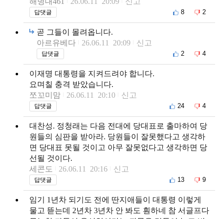
해병대461
26.06.11 20:09
신고
8
2
답댓글
곧 그들이 몰려옵니다.
아르유베다
26.06.11 20:09
신고
2
4
답댓글
이재명 대통령을 지켜드려야 합니다.
요며칠 충격 받았습니다.
쪼꼬미맘
26.06.11 20:10
신고
24
4
답댓글
대찬성. 정청래는 다음 전대에 당대표로 출마하여 당
원들의 심판을 받아라. 당원들이 잘못했다고 생각하
면 당대표 못될 것이고 아무 잘못없다고 생각하면 당
선될 것이다.
세콘도
26.06.11 20:16
신고
13
9
답댓글
임기 1년차 되기도 전에 딴지애들이 대통령 이렇게
물고 뜯는데 2년차 3년차 안 봐도 훤하네 참 서글프다