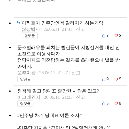
이찍들이 민주당인척 갈라치기 하는거임
쌈장법사
26.06.11 21:31
신고
7
2
답댓글
문조털래유를 외치는 빌런들이 지방선거를 대선 전
초전으로 이용하다가
정당지지도 역전당하는 결과를 초래했으니 벌을 받
아야지.
꼬추마왕
26.06.11 21:27
신고
9
5
답댓글
정청래 말고 당대표 할만한 사람은 있고?
버그레인저
26.06.11 21:33
신고
5
9
답댓글
#민주당 차기 당대표 여론 조사#
-민주당 지지층 / 김민석 51.2% 밀정청래 28.4%