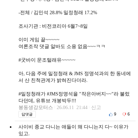
-전체 / 김민석 28.8% 밀정청래 17.2%
조사기관 : 비전코리아 6월7~8일
이미 게임 끝~~~~~
여론조작 댓글 알바도 소용 없음~~~ㅋㅋ
#굿바이 문조털래유~~~~~
아, 다음 주에 밀정청래 & JMS 정명석과의 한 동네에
서 산 친척관계가 밝혀진다더라.
#밀정청래가 #JMS정명석을 "작은아버지~~"라 불렀
다던데, 유튜브 개봉박두!!!
봉동생강모터스
26.06.11 21:44
신고
9
6
답댓글
사이비 종교 다니는 애들이 왜 다니는지 다~ 이유가
있고.