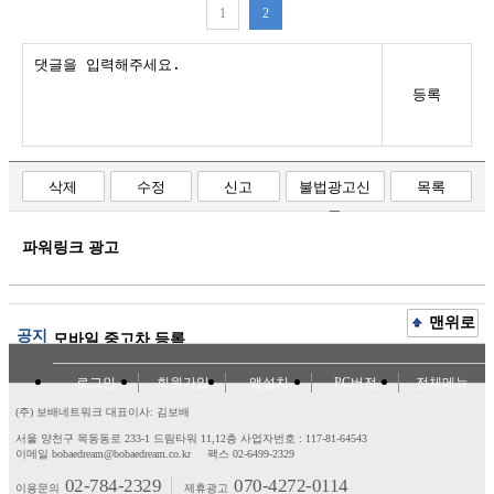
1
2
등록
삭제
수정
신고
불법광고신
목록
고
파워링크 광고
맨위로
공지
모바일 중고차 등록
로그인
회원가입
앱설치
PC버전
전체메뉴
(주) 보배네트워크 대표이사: 김보배
서울 양천구 목동동로 233-1 드림타워 11,12층
사업자번호 : 117-81-64543
이메일 bobaedream@bobaedream.co.kr
팩스 02-6499-2329
02-784-2329
070-4272-0114
이용문의
제휴광고