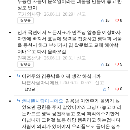
무능한 자들이 윤석열이라는 괴물을 만들어 놓고 반
성도 없이...
국개의사당
26.06.11 20:29
신고
15
8
답댓글
선거 국면에서 모든지표가 민주당 압승을 예상하자
자만에 빠져서 호남에 당력을 집중하고 평택과 서울
을 등한시 하고 부산가서 입 잘못털고 교체 해야함.
더배우고 다시 올라오길
진짜조선낫
26.06.11 20:31
신고
12
5
답댓글
이언주와 김용남을 어찌 생각 하십니까
나쁜사람아니에요
26.06.12 00:57
신고
2
0
답댓글
@나쁜사람아니에요
김용남 이언주가 꼴뵈기 싫
었으면 공천을 주지 말았어야죠 그냥 대놓고 버리
는카드로 평택 공천해놓고 조국 떠먹여주기한거
아닙니까 그런걸 보통 해당 행위라고 하는겁니다
사람이 의리가 있어야지 우리품으로 들어온 장수