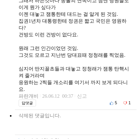
그래서 하는것마다 똥볼의 연속이고 첨엔 당원들도
이게 뭔가 싶다가
이젠 대놓고 잼통한테 대드는 걸 알게 된 것임.
집권1년차 대통령한테 정권은 짧고 국민은 영원하
다?
건방도 이런 건방이 없다요.
원래 그런 인간이었던 것임.
그것도 모르고 지난번 당대표때 정청래를 찍었음.
심지어 딴지꼴초들과 대놓고 정청래가 잼통 탄핵시
켜 줄거라며
응원하는 2찍들 개소리를 여기서 까지 보게 되다니
요.
파란개비
26.06.12 00:37
신고
5
1
답댓글
삭제된 댓글입니다.