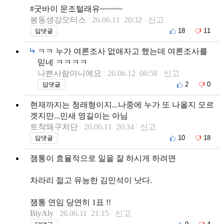
#굿바이 문조털래유~~~~~
봉동생강모터스
26.06.11 20:32
신고
18
11
답댓글
ㅋㅋ 누가 여론조사 없애자고 했는데 여론조사를
믿네 ㅋㅋㅋㅋ
나쁜사람아니에요
26.06.12 00:58
신고
2
0
답댓글
현재까지는 청래형이지...나중에 누가 또 나올지 모르
겟지만...민새 영길이는 아님
토착왜구처단
26.06.11 20:34
신고
10
18
답댓글
잼통이 효율적으로 일을 잘 하시게 하려면
차라리 젊고 유능한 김민석이 낫다.
잼통 연임 당연히 1표 !!
BlyAly
26.06.11 21:15
신고