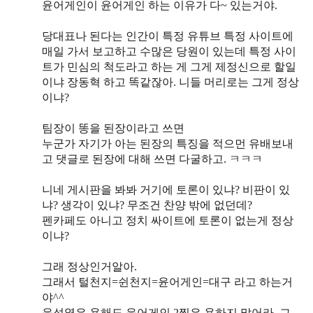
윤어게인이 윤어게인 하는 이유가 다~ 있는거야.
당대표나 된다는 인간이 특정 유튜브 특정 사이트에
매일 가서 보고하고 수많은 당원이 있는데 특정 사이
트가 민심의 척도라고 하는 게 그게 제정신으로 할일
이냐 장동혁 하고 똑같잖아. 니들 머리로는 그게 정상
이냐?
팀장이 똥을 된장이라고 쓰면
누군가 자기가 아는 된장의 특징을 적으먼 유배보내
고 댓글로 된장에 대해 쓰면 다굴하고. ㅋㅋㅋ
니네 게시판을 봐봐 거기에 토론이 있냐? 비판이 있
냐? 생각이 있냐? 무조건 찬양 밖에 없던데?
펜카페도 아니고 정치 싸이트에 토론이 없는게 정상
이냐?
그래 정상인거알아.
그래서 털천지=쉰천지=윤어게인=대구 라고 하는거
야^^
윤석열은 욕해도 윤어게인 2찍은 욕하지 말어라. 그