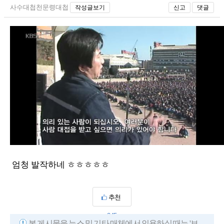
사수대첩천문령대첩
작성글보기
신고
댓글
엄청 발작하네 ㅎㅎㅎㅎㅎ
추천
245
본 게시물을 뉴스 및 기타 매체에서 인용하실 때는 '보