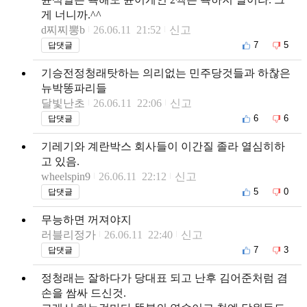
게 너니까.^^
d찌찌뽕b
26.06.11 21:52
신고
7
5
답댓글
기승전정청래탓하는 의리없는 민주당것들과 하찮은
뉴박똥파리들
달빛난초
26.06.11 22:06
신고
6
6
답댓글
기레기와 계란박스 회사들이 이간질 졸라 열심히하
고 있음.
wheelspin9
26.06.11 22:12
신고
5
0
답댓글
무능하면 꺼져야지
러블리정가
26.06.11 22:40
신고
7
3
답댓글
정청래는 잘하다가 당대표 되고 난후 김어준처럼 겸
손을 쌈싸 드신것.