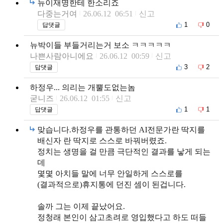
뉴이재명한테 한소리죠
다중는거여
26.06.12 06:51
신고
1
0
답댓글
뉴박이들 부들거리는거 보소 ㅋㅋㅋㅋㅋ
나쁜사람아니에요
26.06.12 00:59
신고
3
2
답댓글
하정우... 의리는 개뿔도없는놈
굳니즈
26.06.12 01:55
신고
1
1
답댓글
맞습니다.하정우를 관통하던 AI전문가란 딱지를
배신자 란 딱지로 스스로 바꿔버렸죠.
정치는 생명을 걸 만큼 극단적인 결과를 낳게 되는
데
몇몇 아치들 말에 너무 안일하게 스스로를
(결과적으로)휴지통에 던진 셈이 된겁니다.
솔까 그는 이제 끝났어요.
정청래 본인이 삼고초려로 영입했다고 하도 떠들