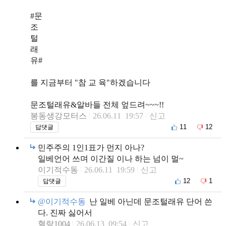
#문
조
털
래
유#
를 지금부터 "참 교 육"하겠습니다
문조털래유&알바들 전체 엎드려~~~!!
봉동생강모터스
26.06.11 19:57
신고
11
12
답댓글
민주주의 1인1표가 먼지 아나?
일베언어 쓰며 이간질 이나 하는 넘이 멀~
이기적수동
26.06.11 19:59
신고
12
1
답댓글
@이기적수동
난 일베 아닌데 문조털래유 단어 쓴
다. 진짜 싫어서
혈랑1004
26.06.13 09:54
신고