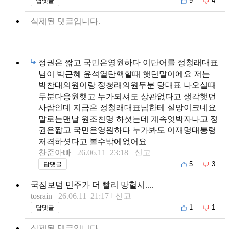
9
4
답댓글
삭제된 댓글입니다.
정권은 짧고 국민은영원하다 이단어를 정청래대표
님이 박근혜 윤석열탄핵할때 햇던말이에요 저는
박찬대의원이랑 정청래의원두분 당대표 나오실때
두분다응원햇고 누가되셔도 상관없다고 생각햇던
사람인데 지금은 정청래대표님한테 실망이크네요
말로는맨날 원조친명 하셧는데 계속엇박자나고 정
권은짧고 국민은영원하다 누가봐도 이재명대통령
저격하셧다고 볼수밖에없어요
찬준아빠
26.06.11 23:18
신고
5
3
답댓글
국짐보덤 민주가 더 빨리 망헐시....
tosrain
26.06.11 21:17
신고
1
1
답댓글
삭제된 댓글입니다.