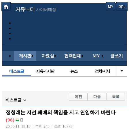
커뮤니티
사이버매장
게시판
자료실
협력업체
MY
글쓰기
베스트글
자유게시판
뉴스
정치/시사
시배목
유명인의차
보배드림이야기
성인게시판
국내야구
해외야구
해외축구
국내축구
이전
다음
목록
베스트글
정청래는 지선 패배의 책임을 지고 연임하기 바란다
(96)
26.06.11 18:18
추천 245
조회 16773