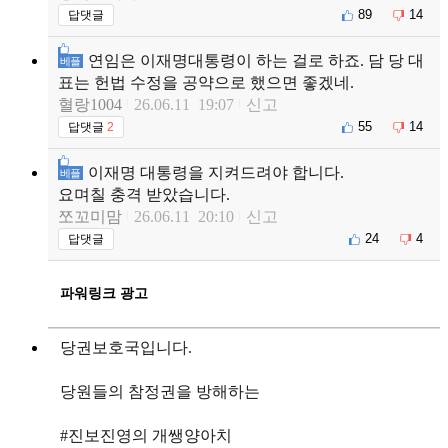
89
14
답댓글
연임은 이재명대통령이 하는 걸로 하죠. 담 당 대
베플
표는 헌법 수정을 공약으로 했으면 좋겠네.
혈랑1004
26.06.11 19:07
신고
55
14
답댓글
2
이재명 대통령을 지켜드려야 합니다.
베플
요며칠 충격 받았습니다.
쪼꼬미맘
26.06.11 20:10
신고
24
4
답댓글
파워링크 광고
당권보호국입니다.
당원들의 참정권을 방해하는
#진보진영의 개쌩양아치