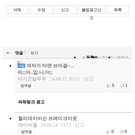
삭제
수정
신고
불법광고신
목록
고
댓글
7
쓰기
등록순
최신순
추천순
여자가 타면 브아걸~...
베플
아;;;아..입.니.더;;
아기건달푸우
24.06.25 03:11
신고
5
1
답댓글
파워링크 광고
할리데이비슨 브레이크아웃
제이비엘
24.06.24 13:13
신고
0
0
답댓글