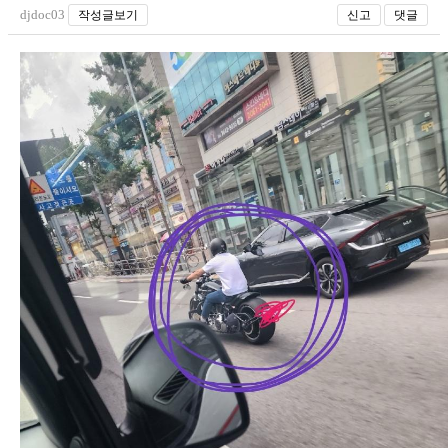
djdoc03
작성글보기
신고
댓글
장착시공사진