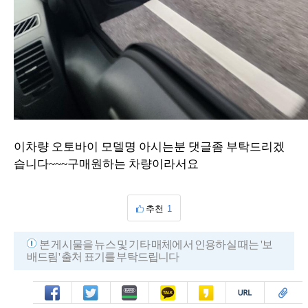
이차량 오토바이 모델명 아시는분 댓글좀 부탁드리겠
습니다~~~구매원하는 차량이라서요
추천
1
본 게시물을 뉴스 및 기타 매체에서 인용하실 때는 '보
배드림' 출처 표기를 부탁드립니다
페북
트윗
밴드
카톡
카스
복사
스크랩