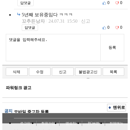
0
0
답댓글
5년째 보유중임다 ㅋㅋㅋ
꼬추든낭자
24.07.31 15:50
신고
0
0
답댓글
등록
삭제
수정
신고
불법광고신
목록
고
파워링크 광고
맨위로
공지
모바일 중고차 등록
로그인
회원가입
앱설치
PC버전
전체메뉴