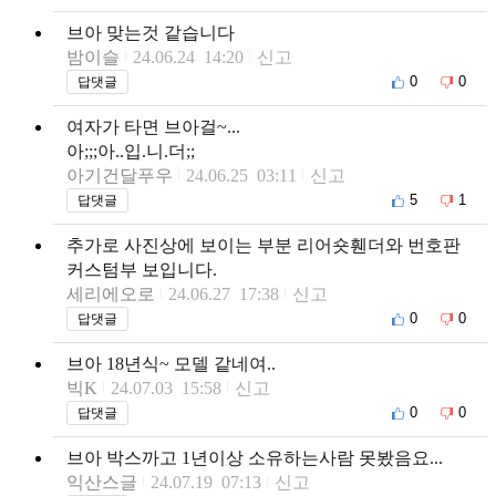
브아 맞는것 같습니다
밤이슬
24.06.24 14:20
신고
0
0
답댓글
여자가 타면 브아걸~...
아;;;아..입.니.더;;
아기건달푸우
24.06.25 03:11
신고
5
1
답댓글
추가로 사진상에 보이는 부분 리어숏휀더와 번호판
커스텀부 보입니다.
세리에오로
24.06.27 17:38
신고
0
0
답댓글
브아 18년식~ 모델 같네여..
빅K
24.07.03 15:58
신고
0
0
답댓글
브아 박스까고 1년이상 소유하는사람 못봤음요...
익산스글
24.07.19 07:13
신고