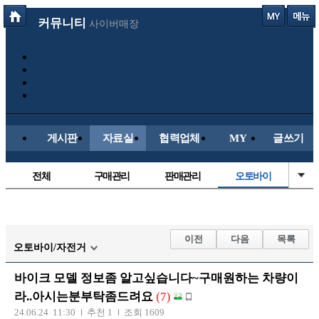
커뮤니티
사이버매장
게시판
자료실
협력업체
MY
글쓰기
전체
구매관리
판매관리
오토바이
매물등록
국산차
수입차
신차매물
스쿠터
신유머/이슈
유머게시판
교통사고
이전
다음
목록
오토바이/자전거
국산차
수입차
내차사진
직찍/특종
바이크 모델 정보좀 알고싶습니다~구매원하는 차량이
자동차사진
후방주의방
레이싱모델
자유사진
라..아시는분부탁좀드려요
(7)
군사/무기
트럭/버스
항공/해운/철도
올드카/추억
24.06.24 11:30
추천 1
조회 1609