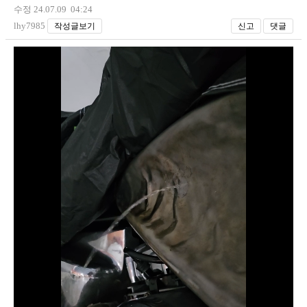
수정 24.07.09 04:24
장착시공사진
lhy7985
작성글보기
신고
댓글