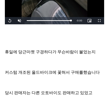
R
-
0:00
L
R
U
P
F
o
e
n
i
u
a
p
m
c
l
e
d
l
u
t
l
e
a
t
u
s
d
y
e
r
c
m
:
e
r
1
-
e
0
i
e
a
0
n
n
.
-
0
P
i
0
휴일에 당근마켓 구경하다가 무슨바람이 불었는지
i
%
c
t
n
u
r
e
i
커스텀 개조된 올드바이크에 꽃혀서 구매를했습니다
n
g
T
당시 판매자는 다른 오토바이도 판매하고 있었고
i
m
e