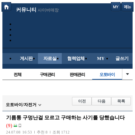
커뮤니티
사이버매장
게시판
자료실
협력업체
MY
글쓰기
전체
구매관리
판매관리
오토바이
매물등록
국산차
수입차
신차매물
스쿠터
신유머/이슈
유머게시판
교통사고
이전
다음
목록
오토바이/자전거
국산차
수입차
내차사진
직찍/특종
기름통 구멍난걸 모르고 구매하는 사기를 당했습니다
자동차사진
후방주의방
레이싱모델
자유사진
(9)
군사/무기
트럭/버스
항공/해운/철도
올드카/추억
24.07.08 16:53
추천 8
조회 1712