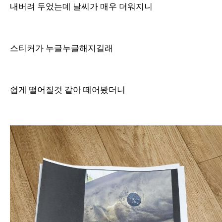
내버려 두었는데 날씨가 매우 더워지니
스티커가 누글누글해지길래
쉽게 떨어질것 같아 떼어봤더니