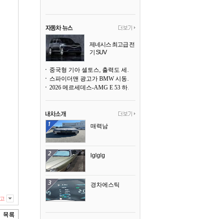
제네시스 최고급 전
기 SUV
곧 베일을 벗는다
중국형 기아 셀토스, 출력도 세지고 27인치 초대형 디스플레이까지
스파이더맨 광고가 BMW 시동화면을 점령하다, 오너들은 불만
2026 메르세데스-AMG E 53 하이브리드 왜건 시승기
매력남
lglglg
경차에스틱
고