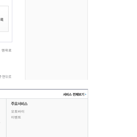
맨위로
오토바이
이벤트
상