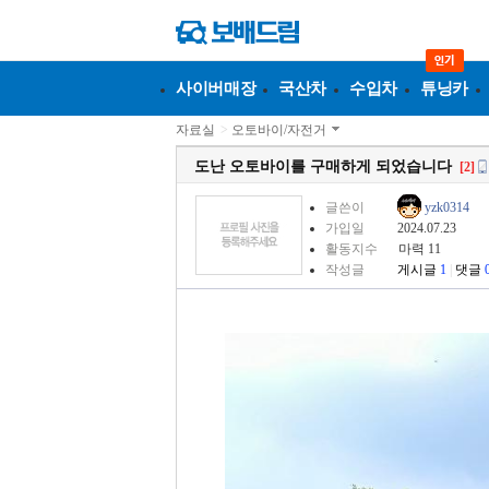
사이버매장
국산차
수입차
튜닝카
자료실
>
오토바이/자전거
도난 오토바이를 구매하게 되었습니다
[2]
글쓴이
yzk0314
가입일
2024.07.23
활동지수
마력 11
작성글
게시글
1
|
댓글