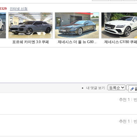
2329
인터넷 신청
포르쉐 카이엔 3.0 쿠페
제네시스 더 올 뉴 G80 ..
제네시스 GV80 쿠페 2
|
내 댓글 보기
추천 1
반
추천 1
반