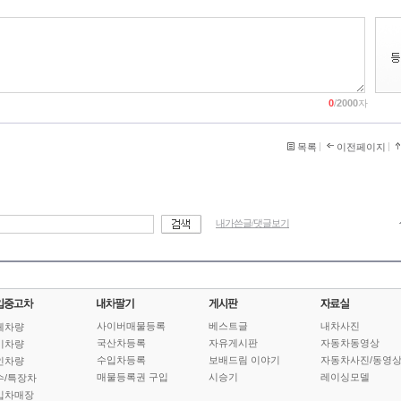
0
/
2000
자
목록
이전페이지
내가쓴글/댓글보기
사이버매물등록
베스트글
내차사진
체차량
국산차등록
자유게시판
자동차동영상
기차량
수입차등록
보배드림 이야기
자동차사진/동영
인차량
매물등록권 구입
시승기
레이싱모델
수/특장차
입차매장