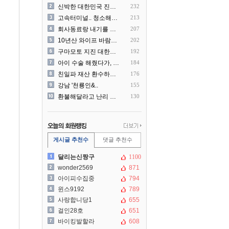
신박한 대한민국 진상 근황
232
고속터미널.. 청소해주시는..
213
회사동료랑 내기를 했습니다
207
10년산 와이프 바람나서 이..
202
구마모토 지진 대한항공 생수..
192
아이 수술 해줬다가, 부모에..
184
친일파 재산 환수하겠다!
176
강남 '천룡인&..
155
환불해달라고 난리 난 미국 ..
130
게시글 추천수
댓글 추천수
달리는신짱구
1100
wonder2569
871
아이피수집중
794
윈스9192
789
사랑합니당1
655
걸인28호
651
바이킹발할라
608