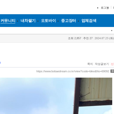
로그인
커뮤니티
내차팔기
오토바이
중고장터
업체검색
조회
2,857
|
추천
27
|
2024.07.23 (화)
0
|
|
쪽지
작성글보기
신
https://www.bobaedream.co.kr/view?code=bike&No=69092