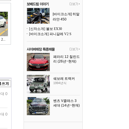
[바이크소개] 히말
라얀 450
[신차소개] 볼보 EX30
[바이크소개] 파니갈레 V2 S
...
페라리 12 칠린드
리 (26년~현재)
2025년식
쉐보레 트랙커
1994년식
대 0
벤츠 V클래스 3
세대 (14년~현재)
2023년식
대 0