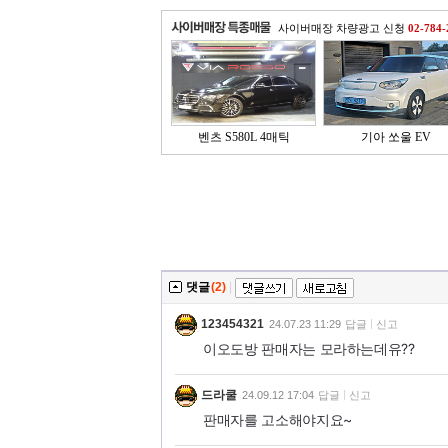
사이버매장 차량광고 신청
02-784-
벤츠 S580L 4매틱
기아 쏘울 EV
댓글
(2)
|
123454321
24.07.23 11:29
답글
신고
이오도방 판매자는 모라하는데유??
드라쿨
24.09.12 17:04
답글
신고
판매자를 고소해야지요~