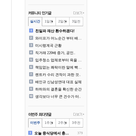
실시간
1일전
2일전
3일전
친일파 재산 환수하겠다!
와이프가 어느순간 부터 배달..
미시령계곡 근황
직거래 220배 증가, 공인..
입주청소 업체로부터 욕을 먹..
책임없는 쾌락이란 말에 빡친..
렌트카 수리 견적이 과한 것..
배인규 신남성연대 대표 실체
하하와의 결혼을 확신한 순간
생각보다 너무 큰 건수가 터..
이번주
1주전
2주전
3주전
오늘 중식당에서 충격 목격담
379