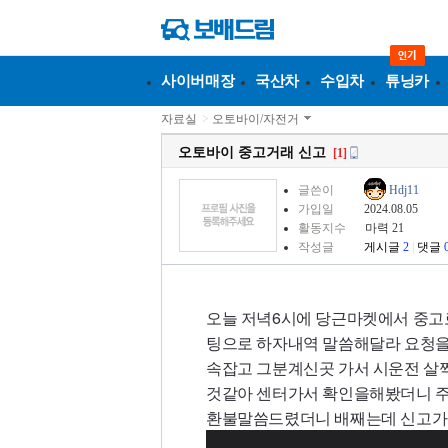
사이버매장
국산차
수입차
튜닝카
자료실
>
오토바이/자전거
오토바이 중고거래 신고
[1]
글쓴이
Hdj11
가입일
2024.08.05
활동지수
마력 21
작성글
게시글
2
|
댓글
오늘 저녁6시에 당근마켓에서 중고
팅으로 하자내역 말씀해달라 요청을
속잡고 그분계신곳 가서 시운전 살
것같아 센터가서 확인을해봤더니 
환불말씀드렸더니 배째는데 신고가