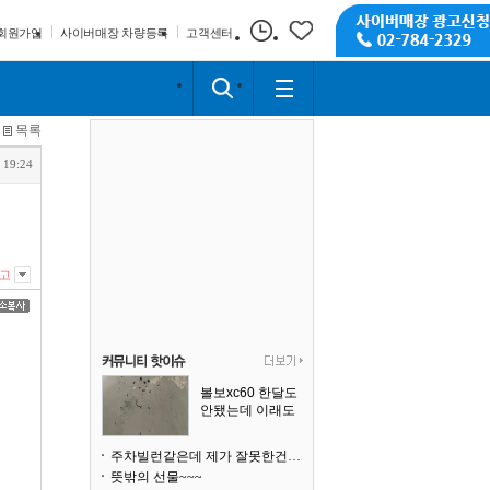
회원가입
사이버매장 차량등록
고객센터
목록
 19:24
고
볼보xc60 한달도
안됐는데 이래도
되나요?
주차빌런같은데 제가 잘못한건가요
뜻밖의 선물~~~