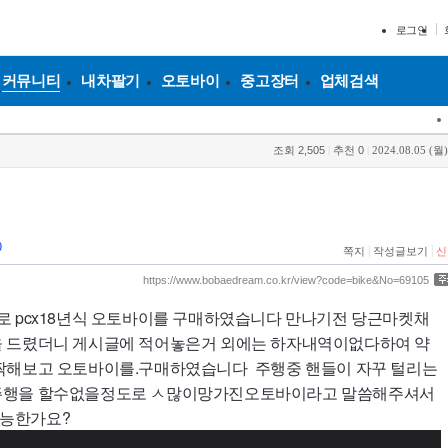
로그인
커뮤니티
내차팔기
오토바이
중고장터
업체검색
조회
2,505
|
추천
0
|
2024.08.05 (월)
0
|
|
쪽지
작성글보기
신
https://www.bobaedream.co.kr/view?code=bike&No=69105
로 pcx18년식 오토바이를 구매하였습니다 만나기전 당근마켓채
 드렸더니 게시글에 적어놓은거 외에는 하자내역이없다하여 약
짝해보고 오토바이를.구매하였습니다 주행중 핸들이 자꾸 털리는
주행을 할수없을정도로 ㅅ많이망가진오토바이라고 말씀해주셔서
능한가요?