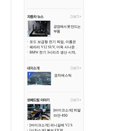
공장에서 못 만드는
부품
3D 프린팅으로 찍
어낸다
포드 보급형 전기 픽업, 이름은 `패덤`
페라리 V12 SUV, 더욱 사나운 얼굴로 돌아온다
BMW 전기 3시리즈 생산 시작, 뮌헨 공장은 전기차 전용으로 전환
경차에스틱
[바이크소개] 히말
라얀 450
[바이크소개] 파니갈레 V2 S
[신차소개] 볼보 EX30