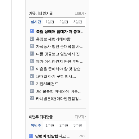
실시간
1일전
2일전
3일전
축협 성매매 접대가 더 충격..
홍명보 재평가해야함
자식농사 망친 순대국집 사장..
니들 댓글보고 열받아서 집구..
제가 이상한건지 판단 부탁드..
이혼을 준비해야 할 것 같습..
19개월 아기 구한 천사....
기안84레전드
3년 불륜한 아내와의 이혼,..
카니발은6천마다엔진점검을해야..
이번주
1주전
2주전
3주전
남편이 반말했다고 똑같이 반..
283