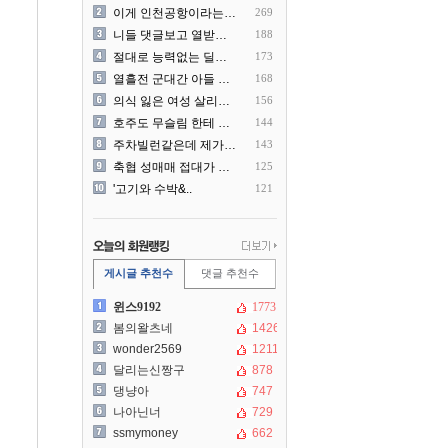
이게 인천공항이라는게 믿겨지..
269
니들 댓글보고 열받아서 집구..
188
절대로 능력없는 딜러를 쓰지..
173
열흘전 군대간 아들 소포(가..
168
의식 잃은 여성 살리려다 성..
156
호주도 무슬림 한테 점령 당..
144
주차빌런같은데 제가 잘못한건..
143
축협 성매매 접대가 더 충격..
125
'고기와 수박&..
121
게시글 추천수
댓글 추천수
윈스9192
1773
봄의왈츠네
1426
wonder2569
1211
달리는신짱구
878
댕냥아
747
나아닌너
729
ssmymoney
662