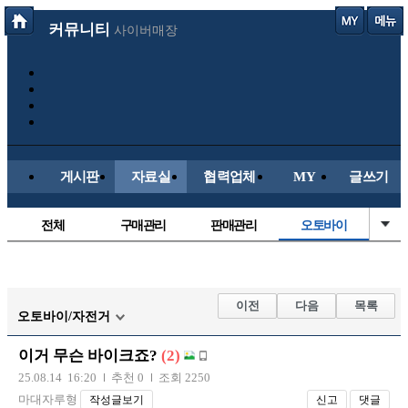
커뮤니티
사이버매장
게시판
자료실
협력업체
MY
글쓰기
전체
구매관리
판매관리
오토바이
매물등록
국산차
수입차
신차매물
스쿠터
신유머/이슈
유머게시판
교통사고
이전
다음
목록
오토바이/자전거
국산차
수입차
내차사진
직찍/특종
이거 무슨 바이크죠?
(2)
자동차사진
후방주의방
레이싱모델
자유사진
25.08.14 16:20
추천 0
조회 2250
군사/무기
트럭/버스
항공/해운/철도
올드카/추억
마대자루형
작성글보기
신고
댓글