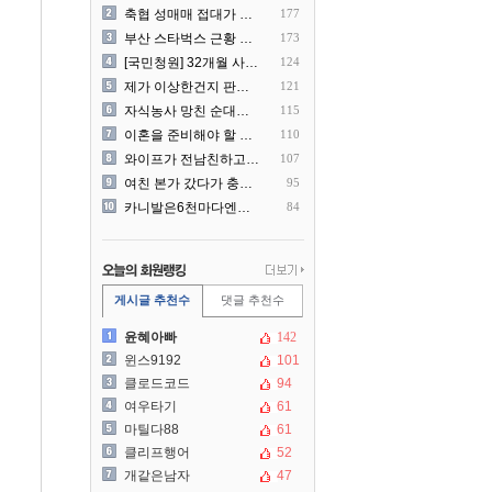
축협 성매매 접대가 더 충격..
177
부산 스타벅스 근황 ㅎㄷㄷ
173
[국민청원] 32개월 사랑하..
124
제가 이상한건지 판단 부탁드..
121
자식농사 망친 순대국집 사장..
115
이혼을 준비해야 할 것 같습..
110
와이프가 전남친하고 해외여행..
107
여친 본가 갔다가 충격 먹은..
95
카니발은6천마다엔진점검을해야..
84
게시글 추천수
댓글 추천수
윤혜아빠
142
윈스9192
101
클로드코드
94
여우타기
61
마틸다88
61
클리프행어
52
개같은남자
47