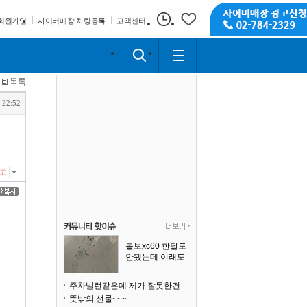
회원가입
사이버매장 차량등록
고객센터
목록
 22:52
고
볼보xc60 한달도
안됐는데 이래도
되나요?
주차빌런같은데 제가 잘못한건가요
뜻밖의 선물~~~