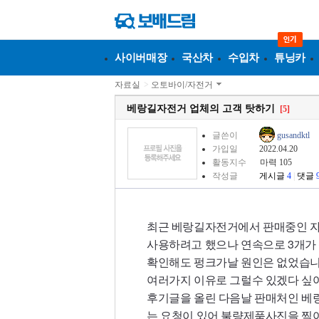
사이버매장
국산차
수입차
튜닝카
자료실
>
오토바이/자전거
베랑길자전거 업체의 고객 탓하기
[5]
글쓴이
gusandktl
가입일
2022.04.20
활동지수
마력 105
작성글
게시글
4
|
댓글
최근 베랑길자전거에서 판매중인 자
사용하려고 했으나 연속으로 3개가
확인해도 펑크가날 원인은 없었습니
여러가지 이유로 그럴수 있겠다 싶
후기글을 올린 다음날 판매처인 베
는 요청이 있어 불량제품사진을 찍