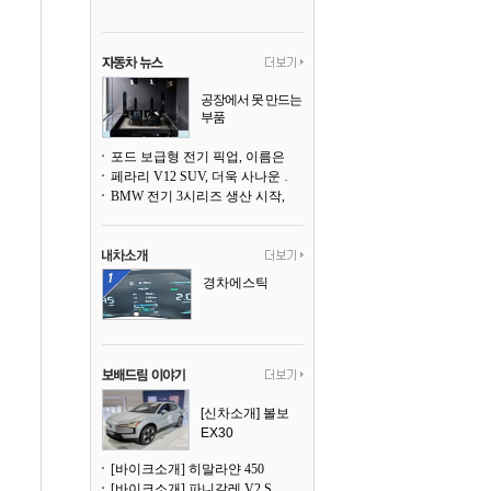
공장에서 못 만드는
부품
3D 프린팅으로 찍
어낸다
포드 보급형 전기 픽업, 이름은 `패덤`
페라리 V12 SUV, 더욱 사나운 얼굴로 돌아온다
BMW 전기 3시리즈 생산 시작, 뮌헨 공장은 전기차 전용으로 전환
경차에스틱
[신차소개] 볼보
EX30
[바이크소개] 히말라얀 450
[바이크소개] 파니갈레 V2 S