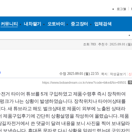
로그인
커뮤니티
내차팔기
오토바이
중고장터
업체검색
조회
783
|
추천
0
|
2025.09.01 (월)
9
수정 2025.09.01 (월) 22:55
|
|
|
쪽지
작성글보기
신
https://www.bobaedream.co.kr/view?code=bike&No=69501
전거 타이어 튜브를 5개 구입하였고 제품수령후 즉시 장착하여
 펑크가 나는 상황이 발생하였습니다. 장착위치나 타어어상태를
다. 새 튜브라고 해도 벌크상태로 제품이 외부에 노출된 상태라
어 제품구입후기에 간단히 상황설명을 작성하여 올렸습니다. 제품
랑길자전거에서 쓴 댓글이 달려 내용을 보니 사진을 찍어 보내달라
어 보냈습니다. 휴대폰 문자로 다시 상황을 알려드렸는데 구입자인