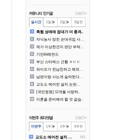
실시간
1일전
2일전
3일전
축협 성매매 접대가 더 충격..
자식농사 망친 순대국집 사장..
제가 이상한건지 판단 부탁드..
기안84레전드
부산 스타벅스 근황 ㅎㄷㄷ
와이프가 전남친하고 해외여행..
남편이랑 사는게 숨막힌다는 ..
교도소 에어컨 설치 논란....
[국민청원] 32개월 사랑하..
이혼을 준비해야 할 것 같습..
이번주
1주전
2주전
3주전
교도소 에어컨 설치 논란....
185