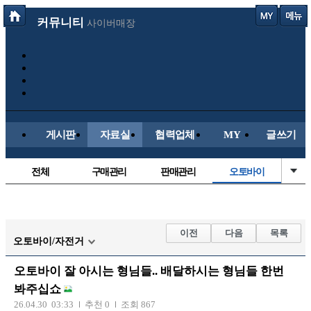
커뮤니티
사이버매장
게시판
자료실
협력업체
MY
글쓰기
전체
구매관리
판매관리
오토바이
매물등록
국산차
수입차
신차매물
스쿠터
신유머/이슈
유머게시판
교통사고
이전
다음
목록
오토바이/자전거
국산차
수입차
내차사진
직찍/특종
오토바이 잘 아시는 형님들.. 배달하시는 형님들 한번
자동차사진
후방주의방
레이싱모델
자유사진
봐주십쇼
군사/무기
트럭/버스
항공/해운/철도
올드카/추억
26.04.30 03:33
추천 0
조회 867