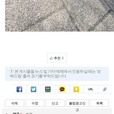
추천
0
본 게시물을 뉴스 및 기타 매체에서 인용하실 때는 '보
배드림' 출처 표기를 부탁드립니다
페북
트윗
밴드
카톡
카스
복사
스크랩
삭제
수정
신고
불법광고신
목록
고