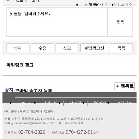
댓글
0
쓰기
등록순
최신순
추천순
등록
삭제
수정
신고
불법광고신
목록
고
파워링크 광고
맨위로
공지
모바일 중고차 등록
로그인
회원가입
앱설치
PC버전
전체메뉴
(주) 보배네트워크 대표이사: 김보배
서울 양천구 목동동로 233-1 드림타워 11,12층
사업자번호 : 117-81-64543
이메일 bobaedream@bobaedream.co.kr
팩스 02-6499-2329
02-784-2329
070-4272-0114
이용문의
제휴광고