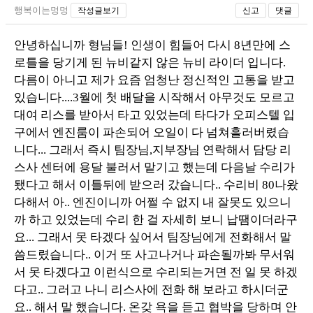
행복이는멍멍
작성글보기
신고
댓글
장착시공사진
안녕하십니까 형님들! 인생이 힘들어 다시 8년만에 스
로틀을 당기게 된 뉴비같지 않은 뉴비 라이더 입니다.
다름이 아니고 제가 요즘 엄청난 정신적인 고통을 받고
있습니다....3월에 첫 배달을 시작해서 아무것도 모르고
대여 리스를 받아서 타고 있었는데 타다가 오피스텔 입
구에서 엔진룸이 파손되어 오일이 다 넘쳐흘러버렸습
니다... 그래서 즉시 팀장님,지부장님 연락해서 담당 리
스사 센터에 용달 불러서 맡기고 했는데 다음날 수리가
됐다고 해서 이틀뒤에 받으러 갔습니다.. 수리비 80나왔
다해서 아.. 엔진이니까 어쩔 수 없지 내 잘못도 있으니
까 하고 있었는데 수리 한 걸 자세히 보니 납땜이더라구
요... 그래서 못 타겠다 싶어서 팀장님에게 전화해서 말
씀드렸습니다.. 이거 또 사고나거나 파손될까봐 무서워
서 못 타겠다고 이런식으로 수리되는거면 전 일 못 하겠
다고.. 그러고 나니 리스사에 전화 해 보라고 하시더군
요.. 해서 말 했습니다. 온갖 욕을 듣고 협박을 당하며 안