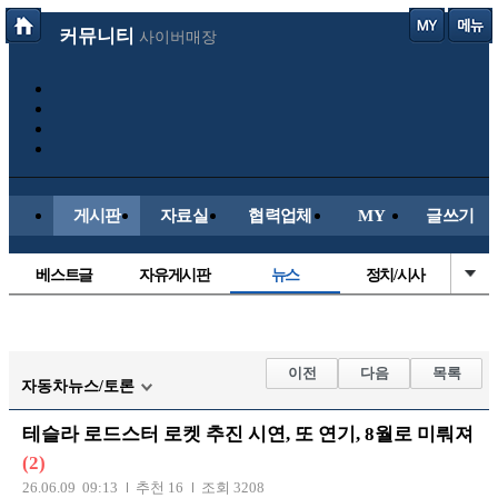
커뮤니티
사이버매장
게시판
자료실
협력업체
MY
글쓰기
베스트글
자유게시판
뉴스
정치/시사
시배목
유명인의차
보배드림이야기
성인게시판
국내야구
해외야구
해외축구
국내축구
이전
다음
목록
자동차뉴스/토론
테슬라 로드스터 로켓 추진 시연, 또 연기, 8월로 미뤄져
(2)
26.06.09 09:13
추천 16
조회 3208