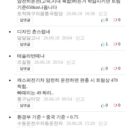
얌전히운전(고속,시내 복합)하는거 학습시키면 트림
기준650km나옵니다
토착왜구의몸통국찜당
26.06.18 18:38
신고
0
0
답댓글
디자인 촌스럽네
달달달고나
26.06.18 20:04
신고
1
0
답댓글
테슬라반떼냐
즈질형
26.06.18 20:54
신고
0
0
답댓글
캐스퍼전기차 얌전히 운전하면 완충 시 트림상 470
찍힘.
빠때리는 49 짜리..
통구님이닷
26.06.19 09:54
신고
0
0
답댓글
환경부 기준 = 중국 기준 × 0.75
수동운전수자동운전자
26.06.28 15:20
신고