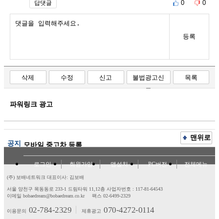
0
0
답댓글
등록
삭제
수정
신고
불법광고신
목록
고
파워링크 광고
맨위로
공지
모바일 중고차 등록
로그인
회원가입
앱설치
PC버전
전체메뉴
(주) 보배네트워크 대표이사: 김보배
서울 양천구 목동동로 233-1 드림타워 11,12층
사업자번호 : 117-81-64543
이메일 bobaedream@bobaedream.co.kr
팩스 02-6499-2329
02-784-2329
070-4272-0114
이용문의
제휴광고