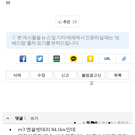
nt
추천
19
본 게시물을 뉴스 및 기타 매체에서 인용하실 때는 '보
배드림' 출처 표기를 부탁드립니다
페북
트윗
밴드
카톡
카스
복사
스크랩
삭제
수정
신고
불법광고신
목록
고
댓글
5
쓰기
등록순
최신순
추천순
ev3 엔솔밧데리 84.1kw인데