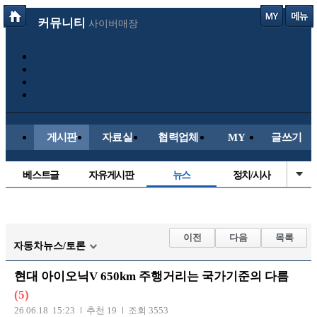
커뮤니티
사이버매장
게시판
자료실
협력업체
MY
글쓰기
베스트글
자유게시판
뉴스
정치/시사
시배목
유명인의차
보배드림이야기
성인게시판
국내야구
해외야구
해외축구
국내축구
이전
다음
목록
자동차뉴스/토론
현대 아이오닉V 650km 주행거리는 국가기준의 다름
(5)
26.06.18 15:23
추천 19
조회 3553