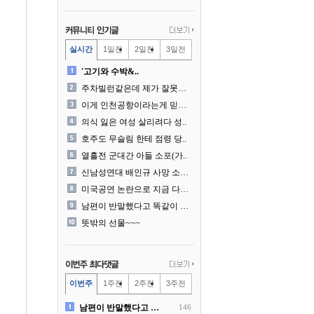
실시간
1일전
2일전
3일전
'고기와 수박&..
주차빌런같은데 제가 잘못한건..
이게 인천공항이라는게 믿겨지..
의식 잃은 여성 살리려다 성..
호주도 무슬림 한테 점령 당..
열흘전 군대간 아들 소포(가..
신남성연대 배인규 사망 소식..
미국공연 논란으로 지금 다시..
남편이 반말했다고 똑같이 반..
뜻밖의 선물~~~
이번주
1주전
2주전
3주전
남편이 반말했다고 똑같이 반..
146