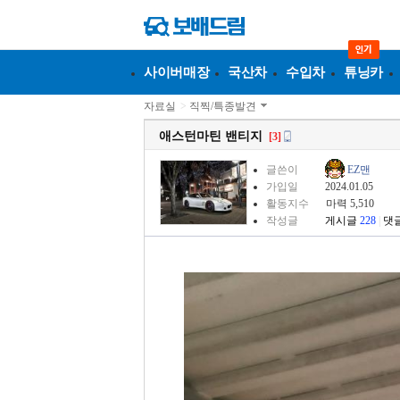
사이버매장
국산차
수입차
튜닝카
자료실
>
직찍/특종발견
애스턴마틴 밴티지
[3]
글쓴이
EZ맨
가입일
2024.01.05
활동지수
마력 5,510
작성글
게시글
228
|
댓