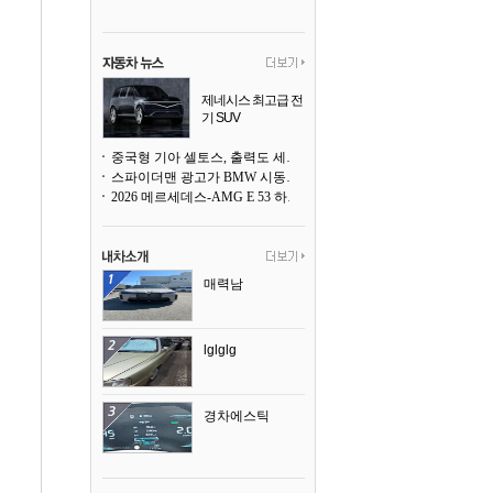
제네시스 최고급 전
기 SUV
곧 베일을 벗는다
중국형 기아 셀토스, 출력도 세지고 27인치 초대형 디스플레이까지
스파이더맨 광고가 BMW 시동화면을 점령하다, 오너들은 불만
2026 메르세데스-AMG E 53 하이브리드 왜건 시승기
매력남
lglglg
경차에스틱