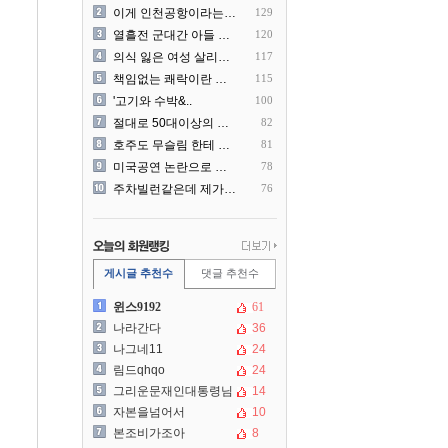
이게 인천공항이라는게 믿겨지..
129
열흘전 군대간 아들 소포(가..
120
의식 잃은 여성 살리려다 성..
117
책임없는 쾌락이란 말에 빡친..
115
'고기와 수박&..
100
절대로 50대이상의 딜러를 ..
82
호주도 무슬림 한테 점령 당..
81
미국공연 논란으로 지금 다시..
78
주차빌런같은데 제가 잘못한건..
76
게시글 추천수
댓글 추천수
윈스9192
61
나라간다
36
나그네11
24
림드qhqo
24
그리운문재인대통령님
14
자본을넘어서
10
본조비가조아
8