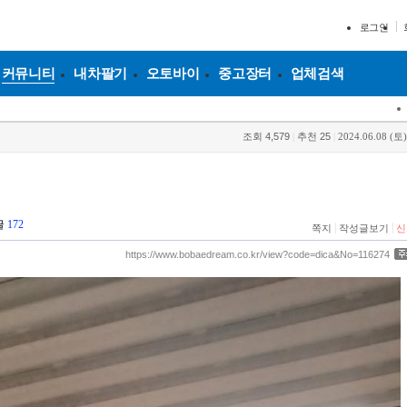
로그인
커뮤니티
내차팔기
오토바이
중고장터
업체검색
조회
4,579
|
추천
25
|
2024.06.08 (토)
글
172
|
|
쪽지
작성글보기
신
https://www.bobaedream.co.kr/view?code=dica&No=116274