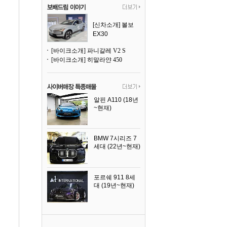
[신차소개] 볼보
EX30
[바이크소개] 파니갈레 V2 S
[바이크소개] 히말라얀 450
알핀 A110 (18년
~현재)
2021년식
BMW 7시리즈 7
세대 (22년~현재)
2025년식
포르쉐 911 8세
대 (19년~현재)
2026년식