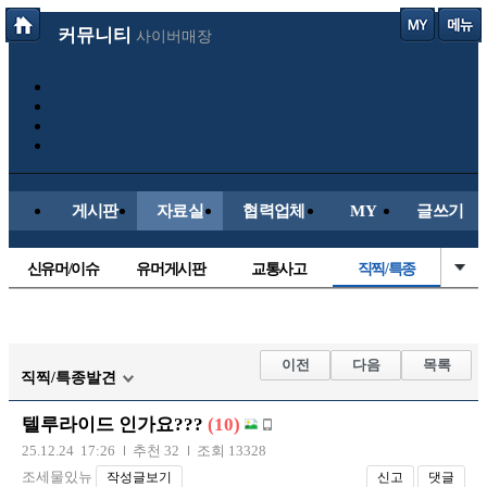
커뮤니티
사이버매장
게시판
자료실
협력업체
MY
글쓰기
신유머/이슈
유머게시판
교통사고
직찍/특종
국산차
수입차
내차사진
자동차사진
후방주의방
레이싱모델
자유사진
군사/무기
이전
다음
목록
직찍/특종발견
트럭/버스
항공/해운/철도
올드카/추억
오토바이
텔루라이드 인가요???
(10)
장착시공사진
25.12.24 17:26
추천 32
조회 13328
조세물있뉴
작성글보기
신고
댓글