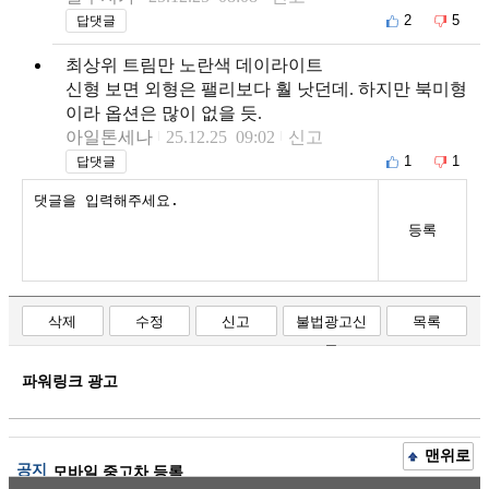
2
5
답댓글
최상위 트림만 노란색 데이라이트
신형 보면 외형은 팰리보다 훨 낫던데. 하지만 북미형
이라 옵션은 많이 없을 듯.
아일톤세나
25.12.25 09:02
신고
1
1
답댓글
등록
삭제
수정
신고
불법광고신
목록
고
파워링크 광고
맨위로
공지
모바일 중고차 등록