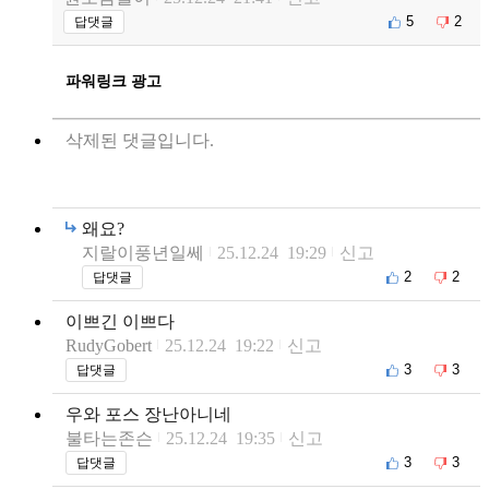
5
2
답댓글
파워링크 광고
삭제된 댓글입니다.
왜요?
지랄이풍년일쎄
25.12.24 19:29
신고
2
2
답댓글
이쁘긴 이쁘다
RudyGobert
25.12.24 19:22
신고
3
3
답댓글
우와 포스 장난아니네
불타는존슨
25.12.24 19:35
신고
3
3
답댓글