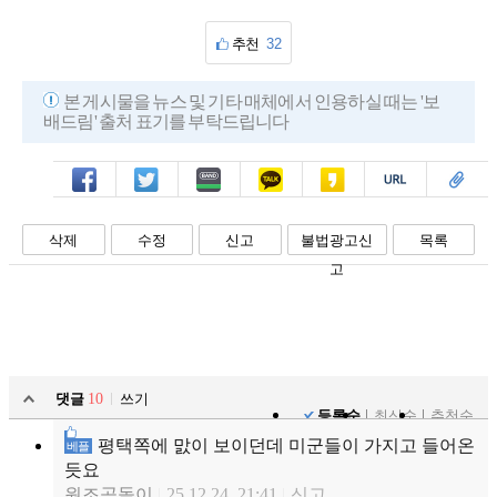
추천
32
본 게시물을 뉴스 및 기타 매체에서 인용하실 때는 '보
배드림' 출처 표기를 부탁드립니다
페북
트윗
밴드
카톡
카스
복사
스크랩
삭제
수정
신고
불법광고신
목록
고
댓글
10
쓰기
등록순
최신순
추천순
평택쪽에 맔이 보이던데 미군들이 가지고 들어온
베플
듯요
원조곰돌이
25.12.24 21:41
신고