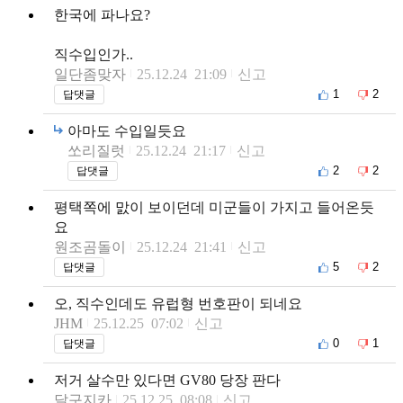
한국에 파나요?
직수입인가..
일단좀맞자
25.12.24 21:09
신고
1
2
답댓글
아마도 수입일듯요
쏘리질럿
25.12.24 21:17
신고
2
2
답댓글
평택쪽에 맔이 보이던데 미군들이 가지고 들어온듯
요
원조곰돌이
25.12.24 21:41
신고
5
2
답댓글
오, 직수인데도 유럽형 번호판이 되네요
JHM
25.12.25 07:02
신고
0
1
답댓글
저거 살수만 있다면 GV80 당장 판다
달구지카
25.12.25 08:08
신고