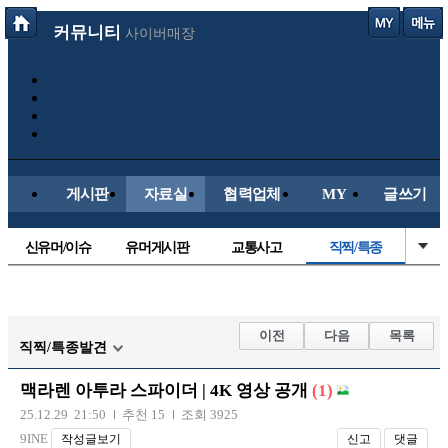
커뮤니티
사이버매장
게시판
자료실
협력업체
MY
글쓰기
신유머/이슈
유머게시판
교통사고
직찍/특종
국산차
수입차
내차사진
자동차사진
후방주의방
레이싱모델
자유사진
군사/무기
이전
다음
목록
직찍/특종발견
트럭/버스
항공/해운/철도
올드카/추억
오토바이
맥라렌 아투라 스파이더 | 4K 영상 공개
(1)
장착시공사진
25.12.29 21:50
추천 15
조회 3925
9INE
작성글보기
신고
댓글