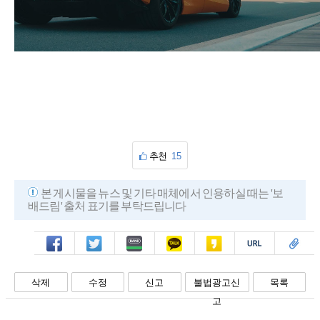
추천
15
본 게시물을 뉴스 및 기타 매체에서 인용하실 때는 '보
배드림' 출처 표기를 부탁드립니다
페북
트윗
밴드
카톡
카스
복사
스크랩
삭제
수정
신고
불법광고신
목록
고