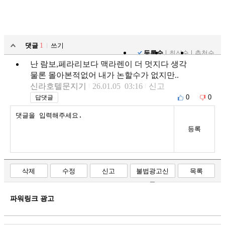
댓글
1
쓰기
등록순
최신순
추천순
난 람보,페라리보다 맥라렌이 더 멋지다 생각
물론 몰아본적없어 내가 논할수가 없지만..
신라호텔문지기
26.01.05 03:16
신고
0
0
답댓글
등록
삭제
수정
신고
불법광고신
목록
고
파워링크 광고