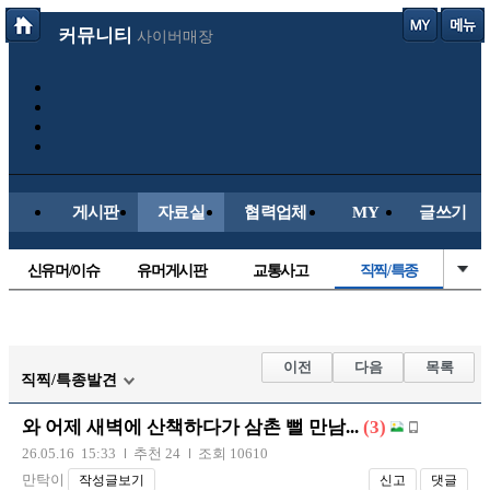
커뮤니티
사이버매장
게시판
자료실
협력업체
MY
글쓰기
신유머/이슈
유머게시판
교통사고
직찍/특종
국산차
수입차
내차사진
자동차사진
후방주의방
레이싱모델
자유사진
군사/무기
이전
다음
목록
직찍/특종발견
트럭/버스
항공/해운/철도
올드카/추억
오토바이
와 어제 새벽에 산책하다가 삼촌 뻘 만남...
(3)
장착시공사진
26.05.16 15:33
추천 24
조회 10610
만탁이
작성글보기
신고
댓글