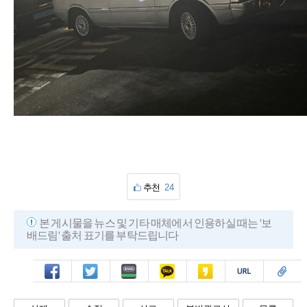
추천
24
본 게시물을 뉴스 및 기타 매체에서 인용하실 때는 '보
배드림' 출처 표기를 부탁드립니다
페북
트윗
밴드
카톡
카스
복사
스크랩