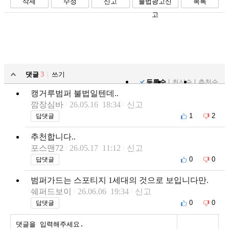
삭제
수정
신고
불법광고신
목록
고
댓글
3
쓰기
등록순
최신순
추천순
캥거루범퍼 불법일텐데..
깜장심바
26.05.16 18:34
신고
1
2
답댓글
추천합니다..
포스맨72
26.05.17 11:12
신고
0
0
답댓글
범퍼가드는 스포티지 1세대의 것으로 보입니다만.
쉐퍼드보이
26.06.06 19:34
신고
0
0
답댓글