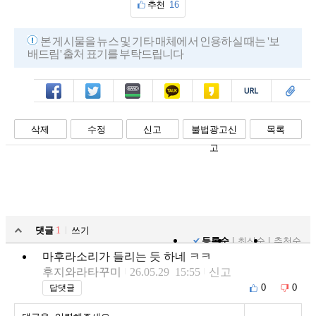
추천
16
본 게시물을 뉴스 및 기타 매체에서 인용하실 때는 '보
배드림' 출처 표기를 부탁드립니다
페북
트윗
밴드
카톡
카스
복사
스크랩
삭제
수정
신고
불법광고신
목록
고
댓글
1
쓰기
등록순
최신순
추천순
마후라소리가 들리는 듯 하네 ㅋㅋ
후지와라타꾸미
26.05.29 15:55
신고
0
0
답댓글