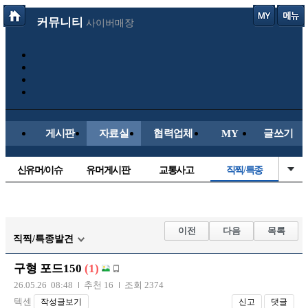
커뮤니티
사이버매장
게시판
자료실
협력업체
MY
글쓰기
신유머/이슈
유머게시판
교통사고
직찍/특종
국산차
수입차
내차사진
자동차사진
후방주의방
레이싱모델
자유사진
군사/무기
이전
다음
목록
직찍/특종발견
트럭/버스
항공/해운/철도
올드카/추억
오토바이
구형 포드150
(1)
장착시공사진
26.05.26 08:48
추천 16
조회 2374
텍센
작성글보기
신고
댓글