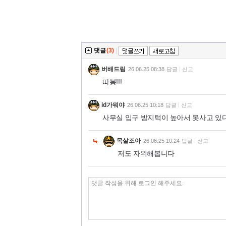
댓글
(3)
|
버배드림
26.06.25 08:38
답글
신고
따봉!!!
id가뭐야
26.06.25 10:18
답글
신고
사무실 입구 방지턱이 높아서 못사고 있다
목살조아
26.06.25 10:24
답글
신고
저도 자위해봅니다