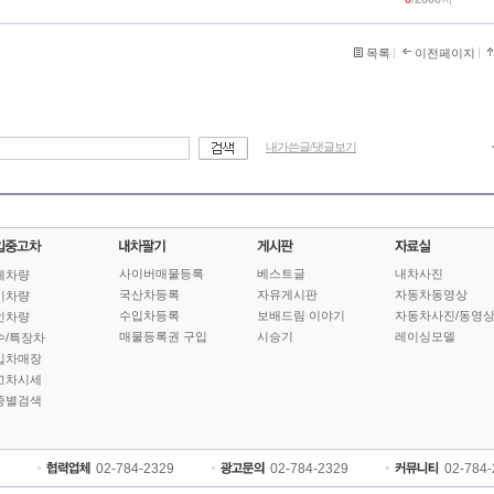
목록
이전페이지
내가쓴글/댓글보기
사이버매물등록
베스트글
내차사진
체차량
국산차등록
자유게시판
자동차동영상
기차량
수입차등록
보배드림 이야기
자동차사진/동영
인차량
매물등록권 구입
시승기
레이싱모델
수/특장차
입차매장
고차시세
종별검색
02-784-2329
02-784-2329
02-784