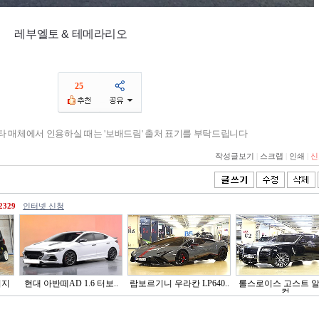
레부엘토 & 테메라리오
25
기타 매체에서 인용하실 때는 '보배드림' 출처 표기를 부탁드립니다
작성글보기
|
스크랩
|
인쇄
|
신
2329
인터넷 신청
티지
현대 아반떼AD 1.6 터보..
람보르기니 우라칸 LP640..
롤스로이스 고스트 
컬..