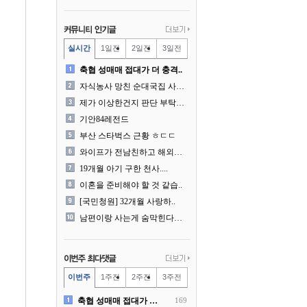
실시간
1일전
2일전
3일전
축협 성매매 접대가 더 충격..
자식농사 망친 순대국집 사장..
제가 이상한건지 판단 부탁드..
기안84레전드
부산 스타벅스 근황 ㅎㄷㄷ
와이프가 전남친하고 해외여행..
19개월 아기 구한 천사....
이혼을 준비해야 할 것 같습..
[국민청원] 32개월 사랑하..
남편이랑 사는게 숨막힌다는 ..
이번주
1주전
2주전
3주전
축협 성매매 접대가 더 충격..
169