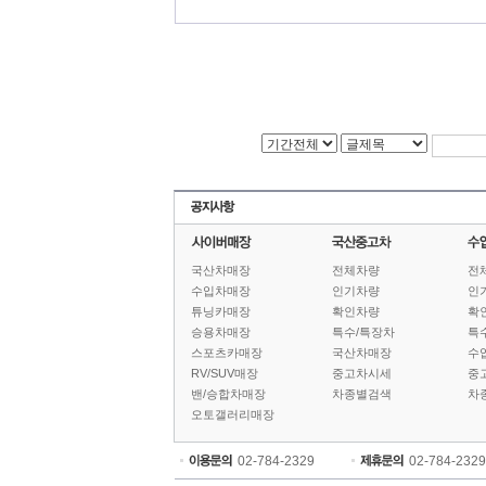
국산차매장
전체차량
전
수입차매장
인기차량
인
튜닝카매장
확인차량
확
승용차매장
특수/특장차
특
스포츠카매장
국산차매장
수
RV/SUV매장
중고차시세
중
밴/승합차매장
차종별검색
차
오토갤러리매장
02-784-2329
02-784-2329