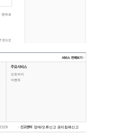
맨위로
오토바이
이벤트
상
-2329
장애/오류신고
권리침해신고