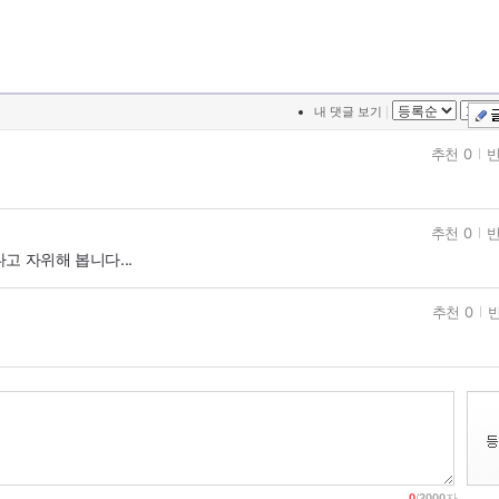
|
내 댓글 보기
추천 0
반
추천 0
반
고 자위해 봅니다...
추천 0
반
0
/
2000
자