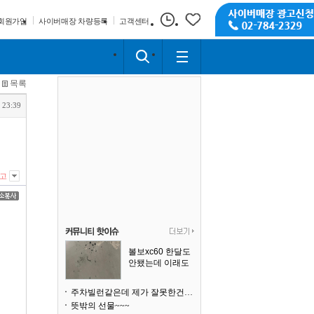
회원가입
사이버매장 차량등록
고객센터
목록
 23:39
고
볼보xc60 한달도
안됐는데 이래도
되나요?
주차빌런같은데 제가 잘못한건가요
뜻밖의 선물~~~