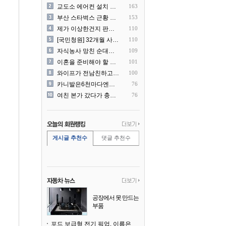
교도소 에어컨 설치 논란....
163
부산 스타벅스 근황 ㅎㄷㄷ
153
제가 이상한건지 판단 부탁드..
110
[국민청원] 32개월 사랑하..
110
자식농사 망친 순대국집 사장..
109
이혼을 준비해야 할 것 같습..
101
와이프가 전남친하고 해외여행..
100
카니발은6천마다엔진점검을해야..
76
여친 본가 갔다가 충격 먹은..
76
게시글 추천수
댓글 추천수
공장에서 못 만드는
부품
3D 프린팅으로 찍
어낸다
포드 보급형 전기 픽업, 이름은 `패덤`