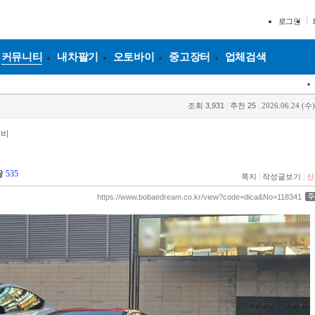
로그인
커뮤니티
내차팔기
오토바이
중고장터
업체검색
조회
3,931
|
추천
25
|
2026.06.24 (수)
제비
글
535
|
|
쪽지
작성글보기
신
https://www.bobaedream.co.kr/view?code=dica&No=118341