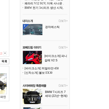
페라리 V12 SUV, 더욱 사나운 얼굴로 돌아온다
BMW 전기 3시리즈 생산 시작, 뮌헨 공장은 전기차 전용으로 전환
경차에스틱
고
[바이크소개] 파니
갈레 V2 S
[바이크소개] 히말라얀 450
[신차소개] 볼보 EX30
BMW 7시리즈 7
세대 (22년~현재)
알파인
2025년식