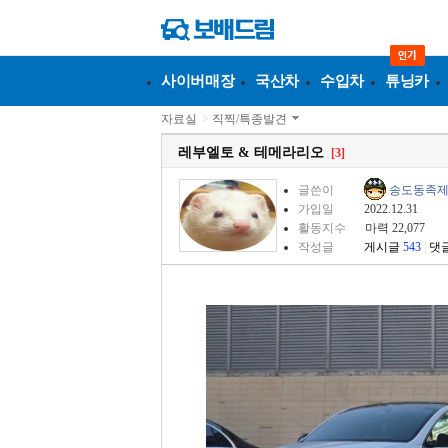
사이버매장
국산차
수입차
튜닝카
자료실
>
직찍/특종발견
레부엘토 & 테메라리오
[3]
글쓴이
송도동족
가입일
2022.12.31
활동지수
마력 22,077
작성글
게시글
543
|
댓