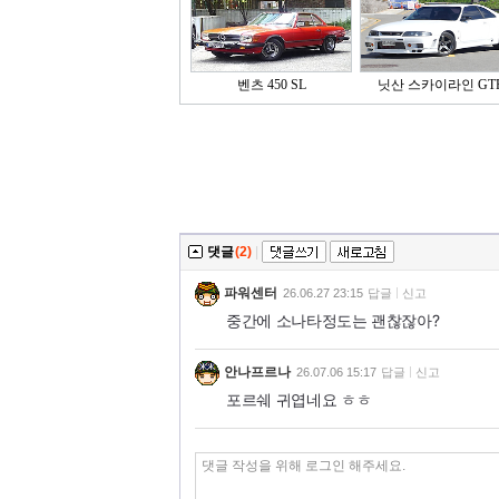
벤츠 450 SL
닛산 스카이라인 GT
댓글
(2)
|
파워센터
26.06.27 23:15
답글
신고
중간에 소나타정도는 괜찮잖아?
안나프르나
26.07.06 15:17
답글
신고
포르쉐 귀엽네요 ㅎㅎ