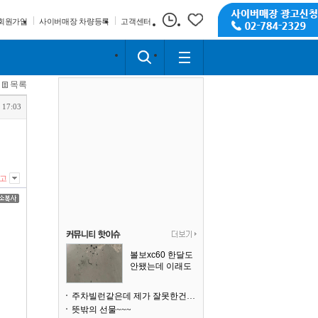
회원가입
사이버매장 차량등록
고객센터
목록
 17:03
고
볼보xc60 한달도
안됐는데 이래도
되나요?
주차빌런같은데 제가 잘못한건가요
뜻밖의 선물~~~