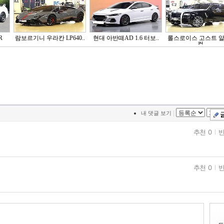
R
람보르기니 우라칸 LP640..
현대 아반떼AD 1.6 터보..
롤스로이스 고스트 
컬..
|
내 댓글 보기
추천 0
반
추천 0
반