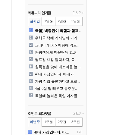
실시간
1일전
2일전
3일전
극혐) 백종원이 빽햄과 함께..
우체국 택배 기사님의 기가 ..
그래미가 BTS 이용해 먹으..
관광객에게 마운틴듀 11,0..
월드컵 32강 탈락하자, 축..
원폭절을 맞아 개소리를 늘어..
40대 가장입니다. 아내가 ..
차량 진입 불편하다고 도로 ..
4살·6살 딸 태우고 음주운..
독일에 놀러온 독일 여자들
이번주
1주전
2주전
3주전
40대 가장입니다. 아내가 ..
176