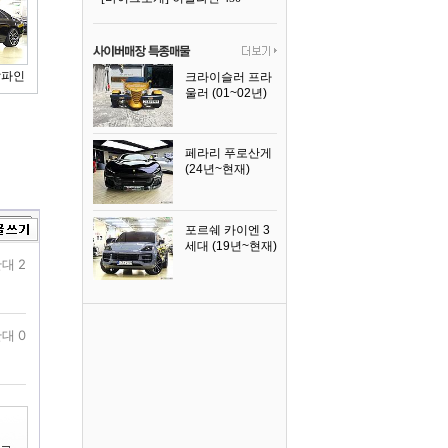
알파인
크라이슬러 프라
울러 (01~02년)
2002년식
페라리 푸로산게
(24년~현재)
2024년식
포르쉐 카이엔 3
세대 (19년~현재)
2024년식
대 2
대 0