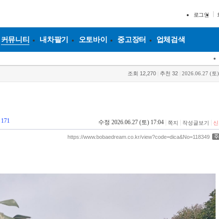
로그인
커뮤니티
내차팔기
오토바이
중고장터
업체검색
조회
12,270
|
추천
32
|
2026.06.27 (토)
이
171
수정 2026.06.27 (토) 17:04
|
|
|
쪽지
작성글보기
신
https://www.bobaedream.co.kr/view?code=dica&No=118349