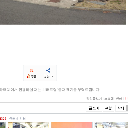
32
기타 매체에서 인용하실 때는 '보배드림' 출처 표기를 부탁드립니다
작성글보기
|
스크랩
|
인쇄
|
신
2329
인터넷 신청