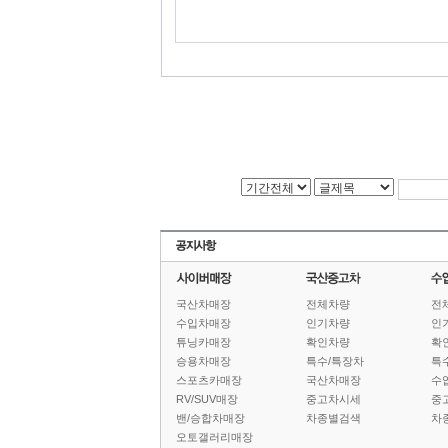
국산차매장
전체차량
전
수입차매장
인기차량
인
튜닝카매장
확인차량
확
승용차매장
특수/특장차
특
스포츠카매장
국산차매장
수
RV/SUV매장
중고차시세
중
밴/승합차매장
차종별검색
차
오토갤러리매장