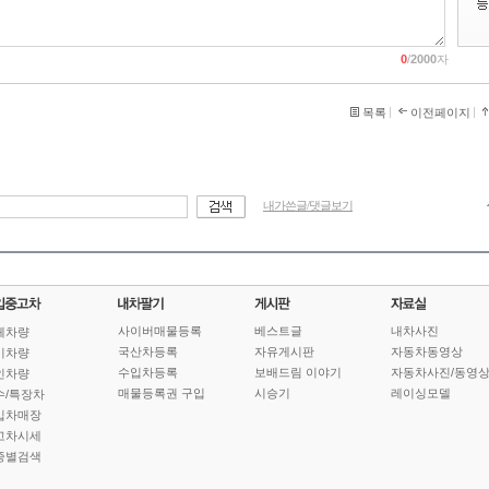
0
/
2000
자
목록
이전페이지
내가쓴글/댓글보기
사이버매물등록
베스트글
내차사진
체차량
국산차등록
자유게시판
자동차동영상
기차량
수입차등록
보배드림 이야기
자동차사진/동영
인차량
매물등록권 구입
시승기
레이싱모델
수/특장차
입차매장
고차시세
종별검색