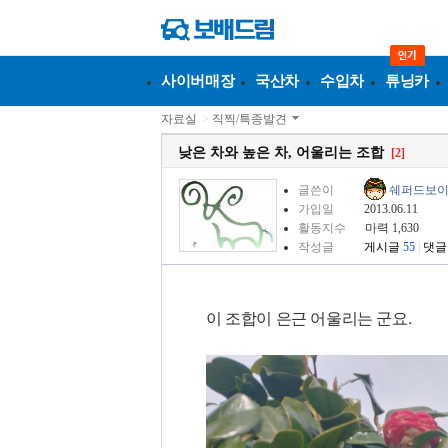
사이버매장
국산차
수입차
튜닝카
자료실
>
직찍/특종발견
낮은 차와 높은 차, 어울리는 조합
[2]
글쓴이
쉐퍼드보
가입일
2013.06.11
활동지수
마력 1,630
작성글
게시글
55
|
댓글
이 조합이 은근 어울리는 군요.