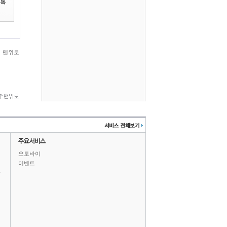
맨위로
오토바이
이벤트
상