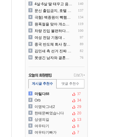
4살·6살 딸 태우고 음주운..
140
문신 출입금지, 호텔 헬스장..
137
극혐) 백종원이 빽햄과 함께..
134
원폭절을 맞아 개소리를 늘어..
119
차량 진입 불편하다고 도로 ..
100
여성 전담 기동대 ..
97
중국 반도체 회사 창신메모리..
89
김민새 측 선거 진짜 더럽게..
82
못생긴 남자와 결혼해서 후회..
76
게시글 추천수
댓글 추천수
마틸다88
37
Orb
34
이명박그네2
29
한때문빠였습니다
20
상생의길
13
여우타기
8
여우타기빠가
7