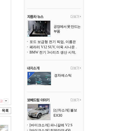
공장에서 못 만드는
부품
3D 프린팅으로 찍
어낸다
포드 보급형 전기 픽업, 이름은 `패덤`
페라리 V12 SUV, 더욱 사나운 얼굴로 돌아온다
BMW 전기 3시리즈 생산 시작, 뮌헨 공장은 전기차 전용으로 전환
경차에스틱
고
[신차소개] 볼보
EX30
[바이크소개] 파니갈레 V2 S
[바이크소개] 히말라얀 450