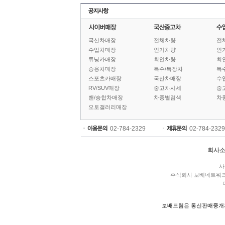
국산차매장
전체차량
전
수입차매장
인기차량
인
튜닝카매장
확인차량
확
승용차매장
특수/특장차
특
스포츠카매장
국산차매장
수
RV/SUV매장
중고차시세
중
밴/승합차매장
차종별검색
차
오토갤러리매장
02-784-2329
02-784-2329
회사
사
주식회사 보배네트워
보배드림은 통신판매중개자