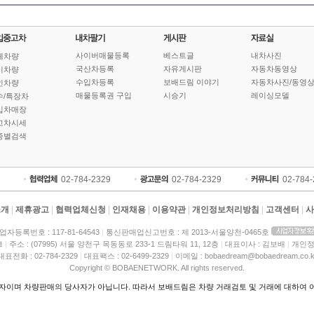
사이버매물등록
베스트글
내차사진
체차량
국산차등록
자유게시판
자동차동영상
기차량
수입차등록
보배드림 이야기
자동차사진/동영
인차량
매물등록권 구입
시승기
레이싱모델
수/특장차
입차매장
고차시세
종별검색
02-784-2329
02-784-2329
02-784
소개
|
제휴광고
|
협력업체신청
|
인재채용
|
이용약관
|
개인정보처리방침
|
고객센터
|
사
업자등록번호 : 117-81-64543
|
통신판매업신고번호 : 제 2013-서울양천-0465호
크
|
주소 : (07995) 서울 양천구 목동동로 233-1 드림타워 11, 12층
|
대표이사 : 김보배
|
개인정
대표전화 : 02-784-2329
|
대표팩스 : 02-6499-2329
|
이메일 : bobaedream@bobaedream.co.k
Copyright © BOBAENETWORK. All rights reserved.
이며 차량판매의 당사자가 아닙니다. 따라서 보배드림은 차량 거래검토 및 거래에 대하여 어