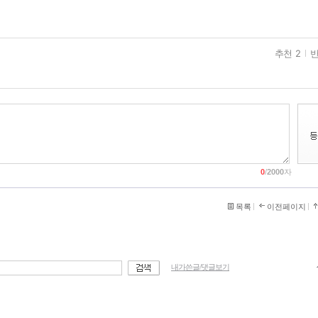
추천 2
반
0
/
2000
자
목록
이전페이지
내가쓴글/댓글보기