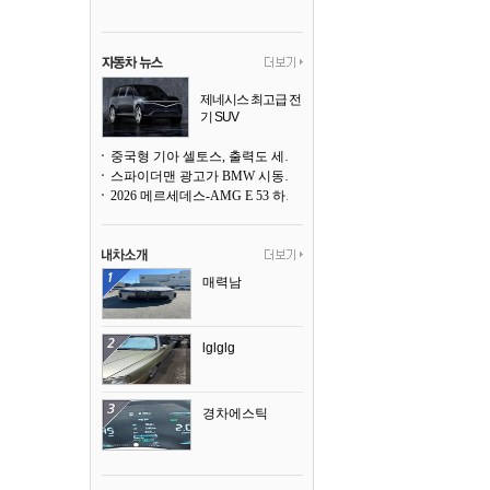
제네시스 최고급 전
기 SUV
곧 베일을 벗는다
중국형 기아 셀토스, 출력도 세지고 27인치 초대형 디스플레이까지
스파이더맨 광고가 BMW 시동화면을 점령하다, 오너들은 불만
2026 메르세데스-AMG E 53 하이브리드 왜건 시승기
매력남
lglglg
경차에스틱