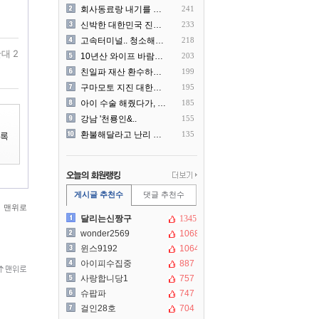
회사동료랑 내기를 했습니다
241
신박한 대한민국 진상 근황
233
고속터미널.. 청소해주시는..
218
대 2
10년산 와이프 바람나서 이..
203
친일파 재산 환수하겠다!
199
구마모토 지진 대한항공 생수..
195
아이 수술 해줬다가, 부모에..
185
강남 '천룡인&..
155
환불해달라고 난리 난 미국 ..
135
게시글 추천수
댓글 추천수
맨위로
달리는신짱구
1345
wonder2569
1068
윈스9192
1064
아이피수집중
887
사랑합니당1
757
슈팝파
747
걸인28호
704