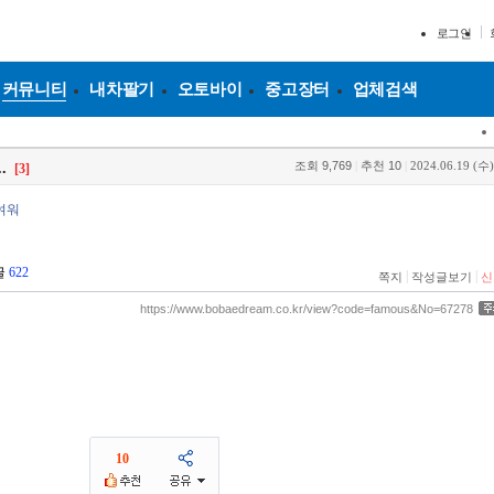
로그인
커뮤니티
내차팔기
오토바이
중고장터
업체검색
조회
9,769
|
추천
10
|
2024.06.19 (수)
.
[3]
여워
글
622
|
|
쪽지
작성글보기
신
https://www.bobaedream.co.kr/view?code=famous&No=67278
10