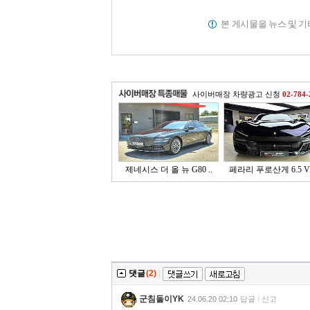
본 게시물을 뉴스 및 
사이버매장 차량광고 신청
02-784-
제네시스 더 올 뉴 G80 ..
페라리 푸로산게 6.5 V1
댓글
(2)
|
군침돌이YK
24.06.20 02:10
답글
신고