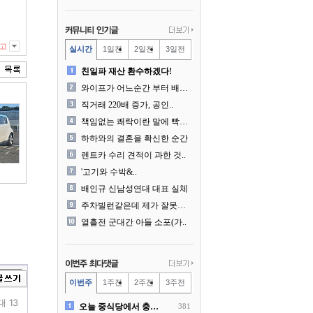
고
실시간
1일전
2일전
3일전
친일파 재산 환수하겠다!
와이프가 어느순간 부터 배달..
직거래 220배 증가, 공인..
책임없는 쾌락이란 말에 빡친..
하하와의 결혼을 확신한 순간
렌트카 수리 견적이 과한 것..
'고기와 수박&..
배인규 신남성연대 대표 실체
주차빌런같은데 제가 잘못한건..
열흘전 군대간 아들 소포(가..
이번주
1주전
2주전
3주전
대 13
오늘 중식당에서 충격 목격담
381