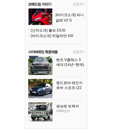
[바이크소개] 파니
갈레 V2 S
[신차소개] 볼보 EX30
[바이크소개] 히말라얀 450
벤츠 V클래스 3
세대 (14년~현재)
2023년식
랜드로버 레인지
로버 스포츠 (22
년~현재)
2025년식
쉐보레 트랙커
1994년식