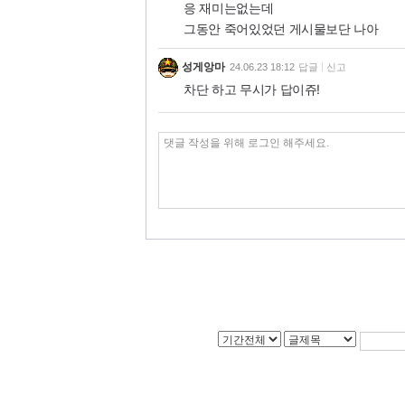
응 재미는없는데
그동안 죽어있었던 게시물보단 나아
성게앙마
24.06.23 18:12
답글
신고
차단 하고 무시가 답이쥬!