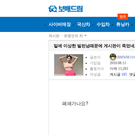
사이버매장
국산차
수입차
튜닝카
게시판
>
유명인의 차
밑에 이상한 빌런넘때문에 게시판이 죽었네.
글쓴이
BMWM가
가입일
2010.08.11
활동지수
마력 13,283
작성글
게시글
185
|
댓
폐쇄가나요?