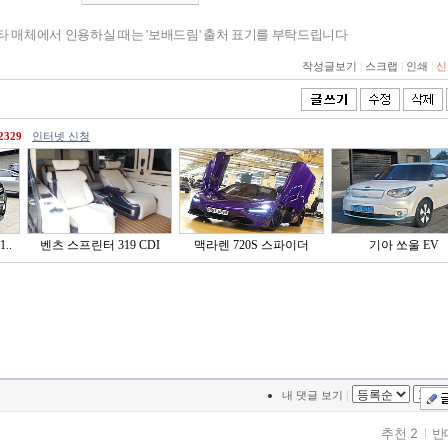
기타 매체에서 인용하실 때는 '보배드림' 출처 표기를 부탁드립니다
작성글보기
|
스크랩
|
인쇄
|
신
2329
인터넷 신청
..
벤츠 스프린터 319 CDI
맥라렌 720S 스파이더
기아 쏘울 EV
|
내 댓글 보기
추천 2
반