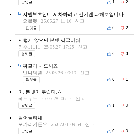
1
2
답댓글
샤넬부츠인데 세차하려고 신기엔 과해보입니다
요믈렛
25.05.27 11:10
신고
0
2
답댓글
저렇게 앉으면 본넷 찌글어짐
와후11111
25.05.27 17:25
신고
0
3
답댓글
짜글이나 드시죠
넌나의별
25.06.26 09:19
신고
0
1
답댓글
아, 본넷이 부럽다.ㅎ
레드우드
25.05.28 06:12
신고
1
0
답댓글
잘어울리네
포카리거든요
25.07.03 09:54
신고
0
0
답댓글