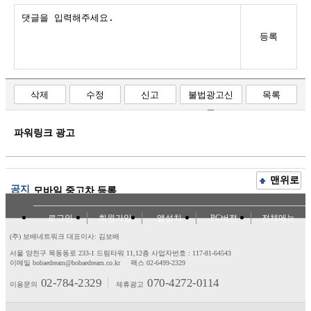
등록
삭제
수정
신고
불법광고신
목록
고
파워링크 광고
맨위로
공지
모바일 중고차 등록
로그인
회원가입
앱설치
PC버전
전체메뉴
(주) 보배네트워크 대표이사: 김보배
서울 양천구 목동동로 233-1 드림타워 11,12층
사업자번호 : 117-81-64543
이메일 bobaedream@bobaedream.co.kr
팩스 02-6499-2329
02-784-2329
070-4272-0114
이용문의
제휴광고