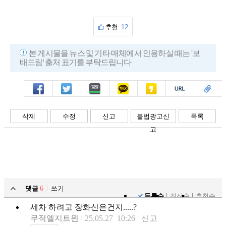
추천
12
본 게시물을 뉴스 및 기타 매체에서 인용하실 때는 '보
배드림' 출처 표기를 부탁드립니다
페북
트윗
밴드
카톡
카스
복사
스크랩
삭제
수정
신고
불법광고신
목록
고
댓글
6
쓰기
등록순
최신순
추천순
세차 하려고 장화신은건지.....?
무적엘지트윈
25.05.27 10:26
신고