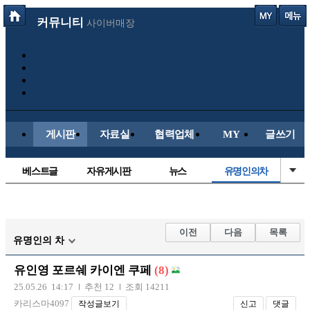
커뮤니티
사이버매장
게시판
자료실
협력업체
MY
글쓰기
베스트글
자유게시판
뉴스
유명인의차
정치/시사
시배목
보배드림이야기
성인게시판
국내야구
해외야구
해외축구
국내축구
이전
다음
목록
유명인의 차
유인영 포르쉐 카이엔 쿠페
(8)
25.05.26 14:17
추천 12
조회 14211
카리스마4097
작성글보기
신고
댓글