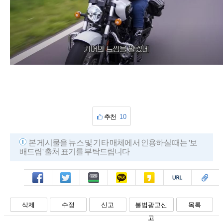
추천
10
본 게시물을 뉴스 및 기타 매체에서 인용하실 때는 '보
배드림' 출처 표기를 부탁드립니다
페북
트윗
밴드
카톡
카스
복사
스크랩
삭제
수정
신고
불법광고신
목록
고