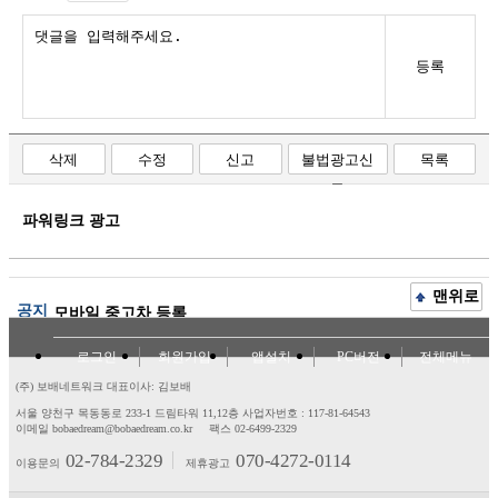
등록
삭제
수정
신고
불법광고신
목록
고
파워링크 광고
맨위로
공지
모바일 중고차 등록
로그인
회원가입
앱설치
PC버전
전체메뉴
(주) 보배네트워크 대표이사: 김보배
서울 양천구 목동동로 233-1 드림타워 11,12층
사업자번호 : 117-81-64543
이메일 bobaedream@bobaedream.co.kr
팩스 02-6499-2329
02-784-2329
070-4272-0114
이용문의
제휴광고