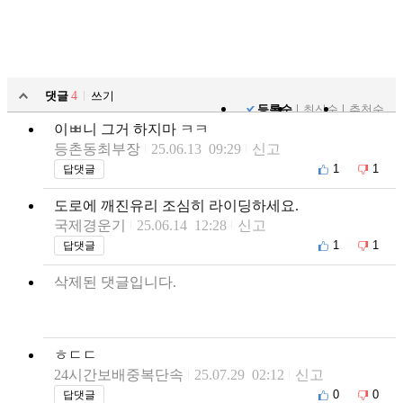
댓글
4
쓰기
등록순
최신순
추천순
이ㅃ니 그거 하지마 ㅋㅋ
등촌동최부장
25.06.13 09:29
신고
1
1
답댓글
도로에 깨진유리 조심히 라이딩하세요.
국제경운기
25.06.14 12:28
신고
1
1
답댓글
삭제된 댓글입니다.
ㅎㄷㄷ
24시간보배중복단속
25.07.29 02:12
신고
0
0
답댓글