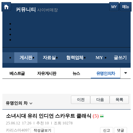
커뮤니티
사이버매장
게시판
자료실
협력업체
MY
글쓰기
베스트글
자유게시판
뉴스
유명인의차
정치/시사
시배목
보배드림이야기
성인게시판
국내야구
해외야구
해외축구
국내축구
이전
다음
목록
유명인의 차
소녀시대 유리 인디언 스카우트 클래식
(5)
25.06.12 17:26
추천 10
조회 10278
카리스마4097
작성글보기
신고
댓글