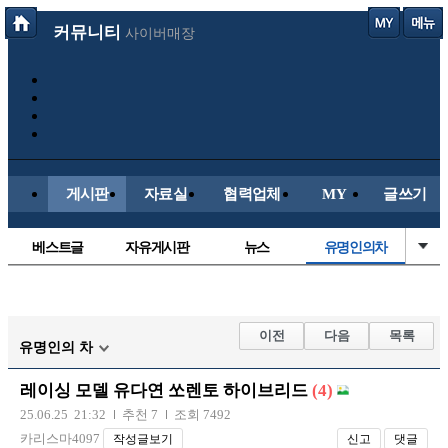
커뮤니티
사이버매장
게시판
자료실
협력업체
MY
글쓰기
베스트글
자유게시판
뉴스
유명인의차
정치/시사
시배목
보배드림이야기
성인게시판
국내야구
해외야구
해외축구
국내축구
이전
다음
목록
유명인의 차
레이싱 모델 유다연 쏘렌토 하이브리드
(4)
25.06.25 21:32
추천 7
조회 7492
카리스마4097
작성글보기
신고
댓글