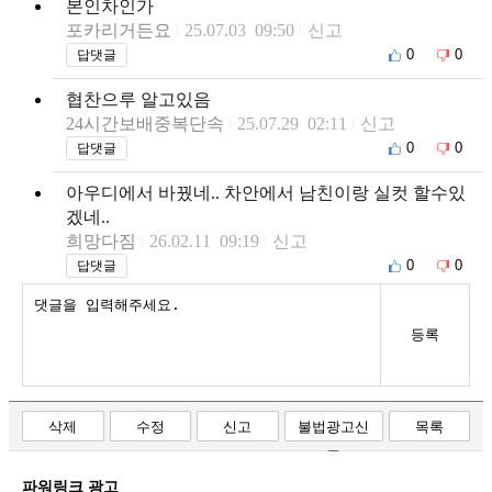
본인차인가
포카리거든요
25.07.03 09:50
신고
0
0
답댓글
협찬으루 알고있음
24시간보배중복단속
25.07.29 02:11
신고
0
0
답댓글
아우디에서 바꿨네.. 차안에서 남친이랑 실컷 할수있
겠네..
희망다짐
26.02.11 09:19
신고
0
0
답댓글
등록
삭제
수정
신고
불법광고신
목록
고
파워링크 광고