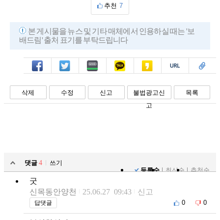
추천
7
본 게시물을 뉴스 및 기타 매체에서 인용하실 때는 '보
배드림' 출처 표기를 부탁드립니다
페북
트윗
밴드
카톡
카스
복사
스크랩
삭제
수정
신고
불법광고신
목록
고
댓글
4
쓰기
등록순
최신순
추천순
굿
신목동안양천
25.06.27 09:43
신고
0
0
답댓글