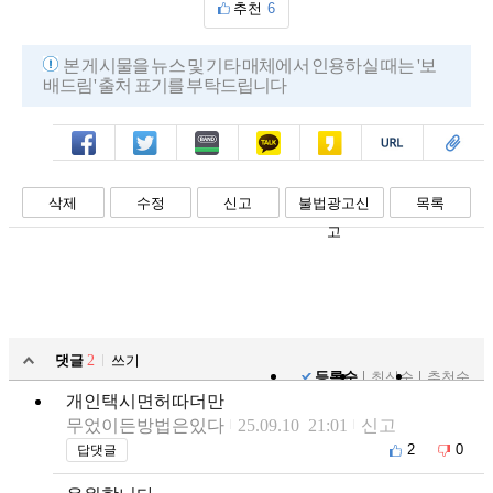
추천
6
본 게시물을 뉴스 및 기타 매체에서 인용하실 때는 '보
배드림' 출처 표기를 부탁드립니다
페북
트윗
밴드
카톡
카스
복사
스크랩
삭제
수정
신고
불법광고신
목록
고
댓글
2
쓰기
등록순
최신순
추천순
개인택시면허따더만
무었이든방법은있다
25.09.10 21:01
신고
2
0
답댓글