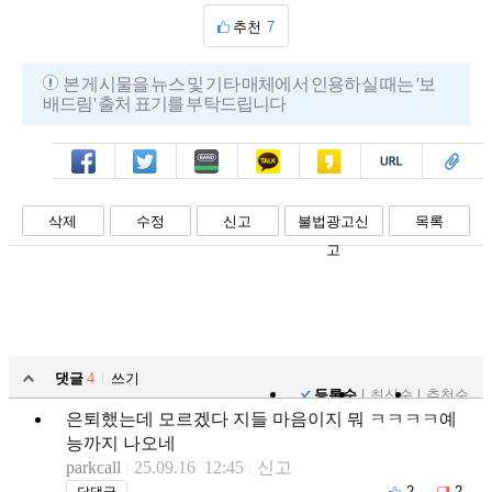
추천
7
본 게시물을 뉴스 및 기타 매체에서 인용하실 때는 '보
배드림' 출처 표기를 부탁드립니다
페북
트윗
밴드
카톡
카스
복사
스크랩
삭제
수정
신고
불법광고신
목록
고
댓글
4
쓰기
등록순
최신순
추천순
은퇴했는데 모르겠다 지들 마음이지 뭐 ㅋㅋㅋㅋ예
능까지 나오네
parkcall
25.09.16 12:45
신고
2
2
답댓글