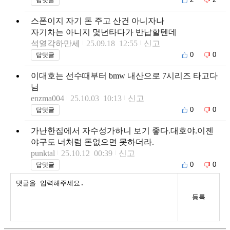
스폰이지 자기 돈 주고 산건 아니자나
자기차는 아니지 몇년타다가 반납할텐데
석열각하만세
25.09.18 12:55
신고
0
0
답댓글
이대호는 선수때부터 bmw 내산으로 7시리즈 타고다
님
enzma004
25.10.03 10:13
신고
0
0
답댓글
가난한집에서 자수성가하니 보기 좋다.대호야.이젠
야구도 너처럼 돈없으면 못하더라.
punktal
25.10.12 00:39
신고
0
0
답댓글
등록