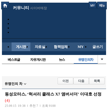
커뮤니티
사이버매장
게시판
자료실
협력업체
MY
글쓰기
베스트글
자유게시판
뉴스
유명인의차
정치/시사
시배목
보배드림이야기
성인게시판
국내야구
해외야구
해외축구
국내축구
이전
다음
목록
유명인의 차
동성모터스, ‘럭셔리 클래스 X7 앰버서더’ 이대호 선정
(4)
25.09.15 19:38
추천 7
조회 9188