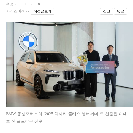
수정 25.09.15 20:18
카리스마4097
작성글보기
신고
댓글
BMW 동성모터스의 ‘2025 럭셔리 클래스 앰버서더’로 선정된 이대
호 전 프로야구 선수