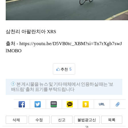
삼천리 아팔란치아 XRS
출처 -
https://youtu.be/D5VB0tc_XBM?si=Tn7rXgb7swJ
lMOBO
추천
5
본 게시물을 뉴스 및 기타 매체에서 인용하실 때는 '보
배드림' 출처 표기를 부탁드립니다
페북
트윗
밴드
카톡
카스
복사
스크랩
삭제
수정
신고
불법광고신
목록
고