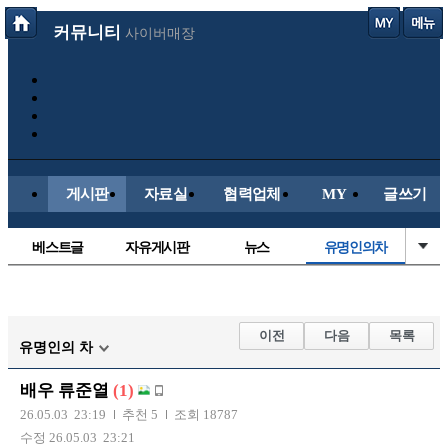
커뮤니티
사이버매장
게시판
자료실
협력업체
MY
글쓰기
베스트글
자유게시판
뉴스
유명인의차
정치/시사
시배목
보배드림이야기
성인게시판
국내야구
해외야구
해외축구
국내축구
이전
다음
목록
유명인의 차
배우 류준열
(1)
26.05.03 23:19
추천 5
조회 18787
수정 26.05.03 23:21