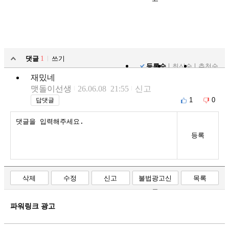
댓글
1
쓰기
등록순
최신순
추천순
재밌네
맷돌이선생
26.06.08 21:55
신고
1
0
답댓글
등록
삭제
수정
신고
불법광고신
목록
고
파워링크 광고