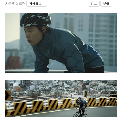
차종맞춰드림
작성글보기
신고
댓글