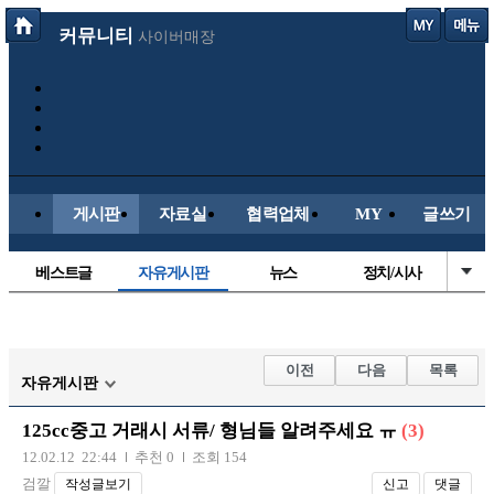
커뮤니티
사이버매장
게시판
자료실
협력업체
MY
글쓰기
베스트글
자유게시판
뉴스
정치/시사
시배목
유명인의차
보배드림이야기
성인게시판
국내야구
해외야구
해외축구
국내축구
이전
다음
목록
자유게시판
125cc중고 거래시 서류/ 형님들 알려주세요 ㅠ
(3)
12.02.12 22:44
추천 0
조회 154
검깔
작성글보기
신고
댓글