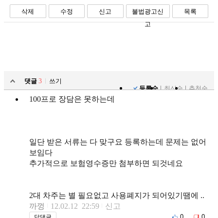
삭제
수정
신고
불법광고신
목록
고
댓글
3
쓰기
등록순
최신순
추천순
100프로 장담은 못하는데
일단 받은 서류는 다 맞구요 등록하는데 문제는 없어
보임다
추가적으로 보험영수증만 첨부하면 되것네요
2대 차주는 별 필요없고 사용폐지가 되어있기땜에 ..
까껑
12.02.12 22:59
신고
0
0
답댓글