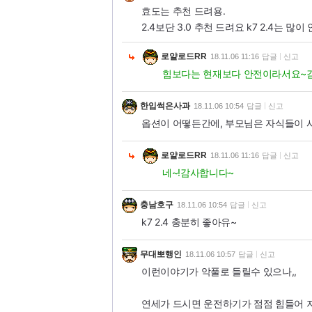
효도는 추천 드려용.
2.4보단 3.0 추천 드려요 k7 2.4는 많
로얄로드RR
18.11.06 11:16
답글
신고
힘보다는 현재보다 안전이라서요~
한입썩은사과
18.11.06 10:54
답글
신고
옵션이 어떻든간에, 부모님은 자식들이 
로얄로드RR
18.11.06 11:16
답글
신고
네~!감사합니다~
충남호구
18.11.06 10:54
답글
신고
k7 2.4 충분히 좋아유~
무대뽀행인
18.11.06 10:57
답글
신고
이런이야기가 악풀로 들릴수 있으나,,
연세가 드시면 운전하기가 점점 힘들어 지