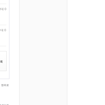
대 0
대 0
맨위로