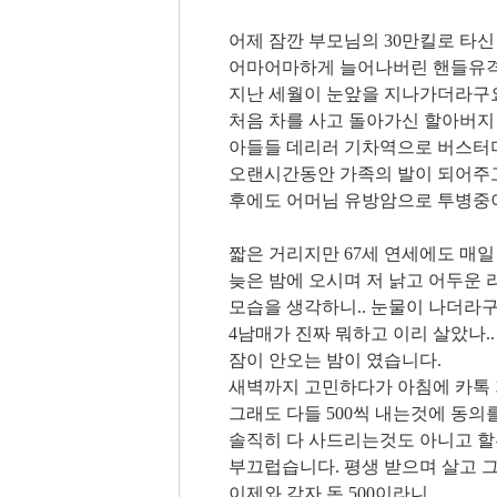
어제 잠깐 부모님의 30만킬로 타
어마어마하게 늘어나버린 핸들유격과 
지난 세월이 눈앞을 지나가더라구
처음 차를 사고 돌아가신 할아버지 
아들들 데리러 기차역으로 버스터미
오랜시간동안 가족의 발이 되어주고
후에도 어머님 유방암으로 투병중이
짧은 거리지만 67세 연세에도 매
늦은 밤에 오시며 저 낡고 어두운
모습을 생각하니.. 눈물이 나더라구
4남매가 진짜 뭐하고 이리 살았나..
잠이 안오는 밤이 였습니다.
새벽까지 고민하다가 아침에 카톡
그래도 다들 500씩 내는것에 동의
솔직히 다 사드리는것도 아니고 할
부끄럽습니다. 평생 받으며 살고 그
이제와 각자 돈 500이라니..