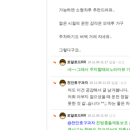
가능하면 소형차루 추천드려유..
젊은 시절의 운전 감각은 오데루 가구
주차하기도 버벅 거려 지네유..
그렇다구요..
로얄로드RR
18.11.06 11:17
답글
신고
네~~그래서 주차할때파노라마뷰 
천안호구과자
18.11.06 11:22
답글
신고
저도 이건 공감해서 글 남겨봅니다.
저희 아부지 젊으셨을 때 운전 정말
못한 것 같..습니다 ^^;; 차는 좋
로얄로드RR
18.11.06 11:42
신고
@천안호구과자
전방충돌제동보조 같
큰사고는 한번도 없으셨는데 접촉사