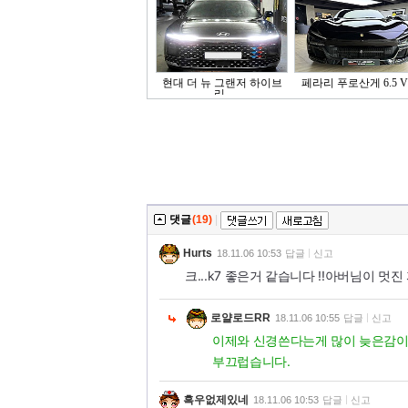
현대 더 뉴 그랜저 하이브
페라리 푸로산게 6.5 V1
리..
댓글
(19)
|
Hurts
18.11.06 10:53
답글
신고
크...k7 좋은거 같습니다 !!아버님이 
로얄로드RR
18.11.06 10:55
답글
신고
이제와 신경쓴다는게 많이 늦은감이
부끄럽습니다.
흑우없제있네
18.11.06 10:53
답글
신고