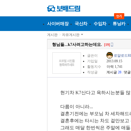
사이버매장
국산차
수입차
튜닝카
게시판
>
자유게시판
형님들...k7사려고하는데요.
[19]
글쓴이
로얄로드R
가입일
2013.09.15
활동지수
마력 1,741
작성글
게시글
28
|
댓글
현기차 K7산다고 욕하시는분들 
다름이 아니라...
결혼기전에는 부모님 차 세차해드
결혼후에는 타시는 차도 겉만보고 
그래도 매달 한번씩은 주말에 애