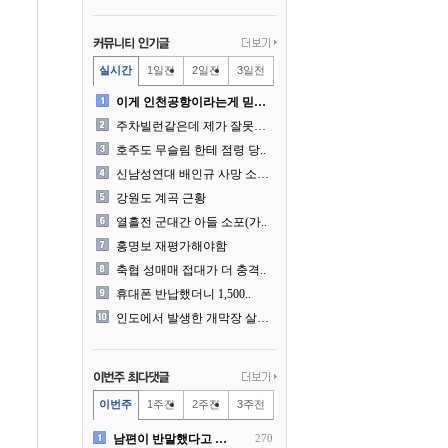
실시간
1일전
2일전
3일전
이게 인천공항이라는게 믿겨지..
주차빌런같은데 제가 잘못한건..
호주도 무슬림 한테 점령 당..
신남성연대 배인규 사망 소식..
강원도 계곡 근황
열흘전 군대간 아들 소포(가..
홍명보 재평가해야함
축협 성매매 접대가 더 충격..
휴대폰 반납했더니 1,500..
인도에서 발생한 개막장 살인..
이번주
1주전
2주전
3주전
남편이 반말했다고 똑같이 반..
270