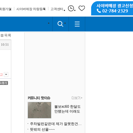
회원가입
사이버매장 차량등록
고객센터
목록
 10:51
고
볼보xc60 한달도
안됐는데 이래도
되나요?
주차빌런같은데 제가 잘못한건가요
뜻밖의 선물~~~