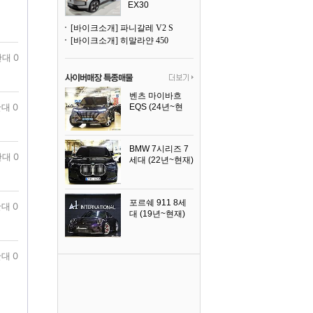
EX30
[바이크소개] 파니갈레 V2 S
[바이크소개] 히말라얀 450
대 0
벤츠 마이바흐
대 0
EQS (24년~현
재)
2024년식
BMW 7시리즈 7
대 0
세대 (22년~현재)
2025년식
포르쉐 911 8세
대 0
대 (19년~현재)
2026년식
대 0