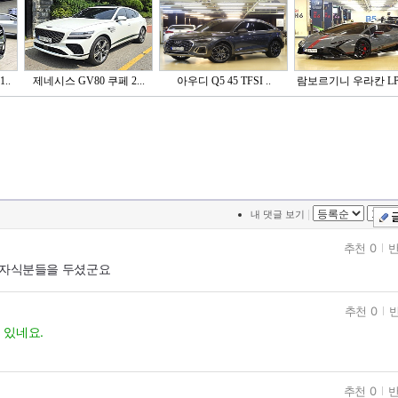
..
제네시스 GV80 쿠페 2...
아우디 Q5 45 TFSI ..
람보르기니 우라칸 LP6
|
내 댓글 보기
추천 0
반
멋진 자식분들을 두셨군요
추천 0
반
 있네요.
추천 0
반