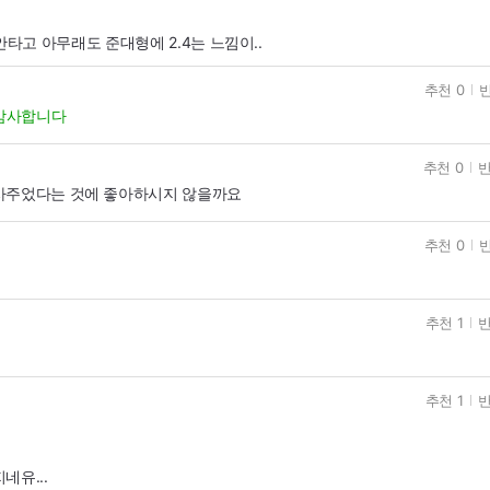
이 안타고 아무래도 준대형에 2.4는 느낌이..
추천 0
반
감사합니다
추천 0
반
사주었다는 것에 좋아하시지 않을까요
추천 0
반
추천 1
반
추천 1
반
네유...