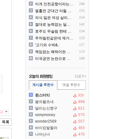
이게 인천공항이라는게 믿겨지..
246
열흘전 군대간 아들 소포(가..
155
의식 잃은 여성 살리려다 성..
154
절대로 능력없는 딜러를 쓰지..
142
호주도 무슬림 한테 점령 당..
134
주차빌런같은데 제가 잘못한건..
123
'고기와 수박&..
117
책임없는 쾌락이란 말에 빡친..
113
미국공연 논란으로 지금 다시..
109
게시글 추천수
댓글 추천수
윈스9192
920
봄의왈츠네
899
달리는신짱구
621
고
ssmymoney
575
wonder2569
557
바이킹발할라
483
나아닌너
470