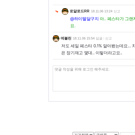
로얄로드RR
18.11.06 13:24
신고
@하이텔달구지
아.. 페스타가 그
요.
에블린
18.11.06 15:54
답글
신고
저도 세일 페스타 0.1% 알아봤는데요... 
은 장기재고 몇대.. 이렇더라고요..