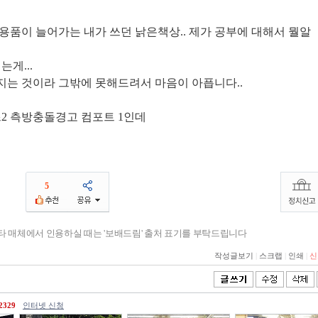
용품이 늘어가는 내가 쓰던 낡은책상.. 제가 공부에 대해서 뭘알
게...
는 것이라 그밖에 못해드려서 마음이 아픕니다..
즈2 측방충돌경고 컴포트 1인데
5
기타 매체에서 인용하실 때는 '보배드림' 출처 표기를 부탁드립니다
작성글보기
|
스크랩
|
인쇄
|
신
2329
인터넷 신청