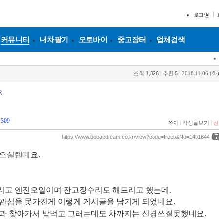
로그인
커뮤니티
내차팔기
오토바이
중고장터
업체검색
조회
1,326
|
추천
5
|
2018.11.06 (화)
R
309
|
|
쪽지
작성글보기
신
https://www.bobaedream.co.kr/view?code=freeb&No=1491844
많으실텐데요.
리고 엔진오일이며 잔고장수리도 해드리고 했는데.
관심을 못가진게 이렇게 게시글을 남기게 되었네요.
들과 찾아가서 밥먹고 그러는데도 차까지는 신경쓰질못했네요.