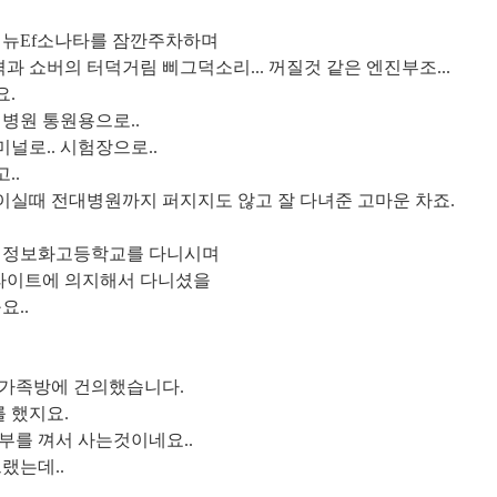
신 뉴Ef소나타를 잠깐주차하며
쇼버의 터덕거림 삐그덕소리... 꺼질것 같은 엔진부조...
요.
병원 통원용으로..
널로.. 시험장으로..
..
실때 전대병원까지 퍼지지도 않고 잘 다녀준 고마운 차죠.
일 정보화고등학교를 다니시며
 라이트에 의지해서 다니셨을
요..
 가족방에 건의했습니다.
를 했지요.
부를 껴서 사는것이네요..
랬는데..