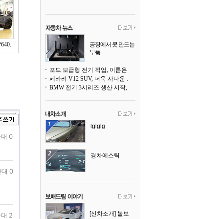
40..
공장에서 못 만드는
부품
3D 프린팅으로 찍
어낸다
포드 보급형 전기 픽업, 이름은 `패덤`
페라리 V12 SUV, 더욱 사나운 얼굴로 돌아온다
BMW 전기 3시리즈 생산 시작, 뮌헨 공장은 전기차 전용으로 전환
lglglg
대 0
경차에스틱
대 0
[신차소개] 볼보
대 2