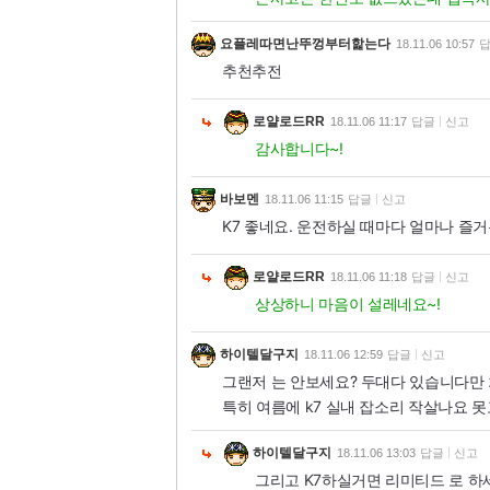
요플레따면난뚜껑부터핥는다
18.11.06 10:57
추천추전
로얄로드RR
18.11.06 11:17
답글
신고
감사합니다~!
바보멘
18.11.06 11:15
답글
신고
K7 좋네요. 운전하실 때마다 얼마나 즐
로얄로드RR
18.11.06 11:18
답글
신고
상상하니 마음이 설레네요~!
하이텔달구지
18.11.06 12:59
답글
신고
그랜저 는 안보세요? 두대다 있습니다만
특히 여름에 k7 실내 잡소리 작살나요 
하이텔달구지
18.11.06 13:03
답글
신고
그리고 K7하실거면 리미티드 로 하