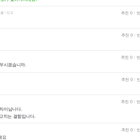
추천 0
반
답글
신고
추천 0
반
추천 0
반
거우시겠습니까.
추천 0
반
추천 0
반
 차이납니다.
못고치는 결함입니다.
추천 0
반
세요