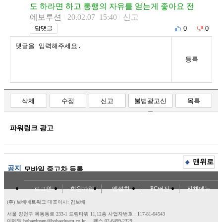
도 하라면 하고 통행의 자유를 얻는게 좋아요 전
에보루션
20.02.07 15:40
신고
0
0
답댓글
등록
삭제
수정
신고
불법광고신
목록
고
파워링크 광고
맨위로
공지
모바일 중고차 등록
로그인
회원가입
앱설치
PC버전
전체메뉴
(주) 보배네트워크 대표이사: 김보배
서울 양천구 목동동로 233-1 드림타워 11,12층
사업자번호 : 117-81-64543
이메일 bobaedream@bobaedream.co.kr
팩스 02-6499-2329