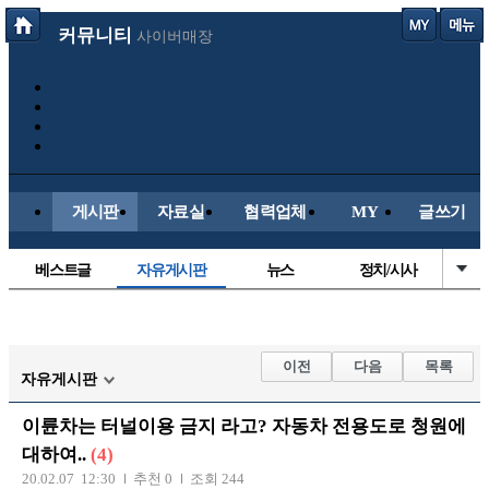
커뮤니티
사이버매장
게시판
자료실
협력업체
MY
글쓰기
베스트글
자유게시판
뉴스
정치/시사
시배목
유명인의차
보배드림이야기
성인게시판
국내야구
해외야구
해외축구
국내축구
이전
다음
목록
자유게시판
이륜차는 터널이용 금지 라고? 자동차 전용도로 청원에
대하여..
(4)
20.02.07 12:30
추천 0
조회 244