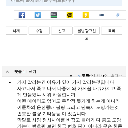
배드림' 출처 표기를 부탁드립니다
페북
트윗
밴드
카톡
카스
복사
스크랩
삭제
수정
신고
불법광고신
목록
고
댓글
4
쓰기
등록순
최신순
추천순
가지 말라는건 이유가 있어 가지 말라는것입니다
사고나서 죽고 나서 나중에 왜 가게끔 나둬가지고 죽
게 만들었냐 시위 하실껍니까
어떤 데이터도 없어도 무작정 못가게 하는게 아니라
이륜차의 운전행태 불량 그리고 단속시 도망가는것
번호판 불량 기타등등 이 있습니다
막말로 차량 정차사이를 비집고 들어가 다 긁고 도망
가는데 번호판 보면 한국 번호 판이 아니라 무슨 한문