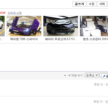
2329
인터넷 신청
..
맥라렌 720S 스파이더
페라리 푸로산게 6.5 V1..
벤츠 스프린터 319 C
|
내 댓글 보기
추천 0
반
추천 0
반