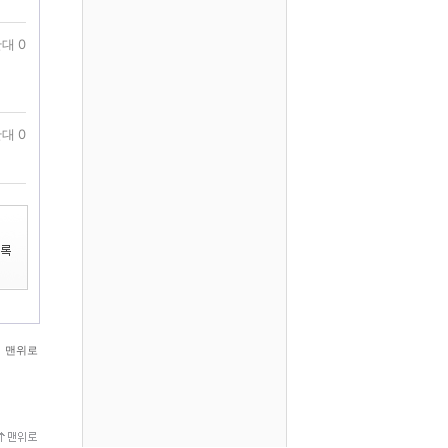
대 0
대 0
맨위로