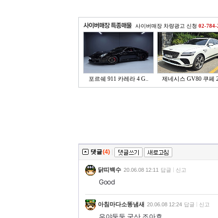
사이버매장 차량광고 신청
02-784-
포르쉐 911 카레라 4 G..
제네시스 GV80 쿠페 2.
댓글
(4)
|
닭띠백수
20.06.08 12:11
답글
신고
Good
아침마다소똥냄새
20.06.08 12:24
답글
신고
우야둥둥 국산 조아효