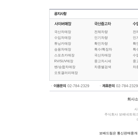
국산차매장
전체차량
전
수입차매장
인기차량
인
튜닝카매장
확인차량
확
승용차매장
특수/특장차
특
스포츠카매장
국산차매장
수
RV/SUV매장
중고차시세
중
밴/승합차매장
차종별검색
차
오토갤러리매장
02-784-2329
02-784-2329
회사
사
주식회사 보배네트워
보배드림은 통신판매중개자