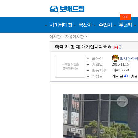
사이버매장
국산차
수입차
튜닝카
게시판
>
자유게시판
쪽국 차 및 제 얘기입니다ㅎㅎ
[4]
글쓴이
딸사랑아
가입일
2016.11.15
활동지수
마력 3,778
작성글
게시글
43
|
댓글