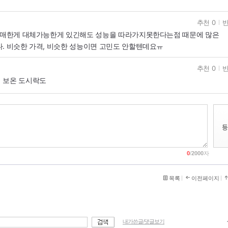
추천 0
반
 애매한게 대체가능한게 있긴해도 성능을 따라가지못한다는점 때문에 많은
. 비슷한 가격, 비슷한 성능이면 고민도 안할텐데요ㅠ
추천 0
반
 보온 도시락도
0
/
2000
자
목록
이전페이지
내가쓴글/댓글보기