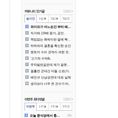
실시간
1일전
2일전
3일전
와이프가 어느순간 부터 배달..
직거래 220배 증가, 공인..
책임없는 쾌락이란 말에 빡친..
하하와의 결혼을 확신한 순간
렌트카 수리 견적이 과한 것..
'고기와 수박&..
주차빌런같은데 제가 잘못한건..
열흘전 군대간 아들 소포(가..
배인규 신남성연대 대표 실체
생각보다 너무 큰 건수가 터..
이번주
1주전
2주전
3주전
오늘 중식당에서 충격 목격담
381