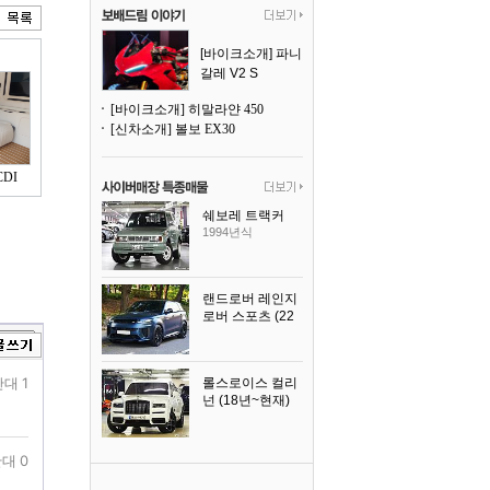
[바이크소개] 파니
갈레 V2 S
[바이크소개] 히말라얀 450
[신차소개] 볼보 EX30
DI
쉐보레 트랙커
1994년식
랜드로버 레인지
로버 스포츠 (22
년~현재)
2025년식
대 1
롤스로이스 컬리
넌 (18년~현재)
2023년식
대 0