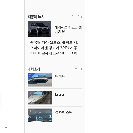
제네시스 최고급 전
기 SUV
곧 베일을 벗는다
중국형 기아 셀토스, 출력도 세지고 27인치 초대형 디스플레이까지
스파이더맨 광고가 BMW 시동화면을 점령하다, 오너들은 불만
2026 메르세데스-AMG E 53 하이브리드 왜건 시승기
매력남
lglglg
경차에스틱
고