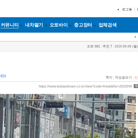
로그인
커뮤니티
내차팔기
오토바이
중고장터
업체검색
조회
581
|
추천
7
|
2020.06.08 (월)
빠
651
|
|
쪽지
작성글보기
신
https://www.bobaedream.co.kr/view?code=freeb&No=2032945