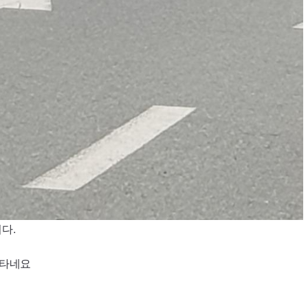
다.
 타네요