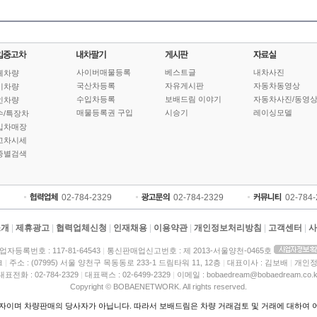
사이버매물등록
베스트글
내차사진
체차량
국산차등록
자유게시판
자동차동영상
기차량
수입차등록
보배드림 이야기
자동차사진/동영
인차량
매물등록권 구입
시승기
레이싱모델
수/특장차
입차매장
고차시세
종별검색
02-784-2329
02-784-2329
02-784
소개
|
제휴광고
|
협력업체신청
|
인재채용
|
이용약관
|
개인정보처리방침
|
고객센터
|
사
업자등록번호 : 117-81-64543
|
통신판매업신고번호 : 제 2013-서울양천-0465호
크
|
주소 : (07995) 서울 양천구 목동동로 233-1 드림타워 11, 12층
|
대표이사 : 김보배
|
개인정
대표전화 : 02-784-2329
|
대표팩스 : 02-6499-2329
|
이메일 : bobaedream@bobaedream.co.k
Copyright © BOBAENETWORK. All rights reserved.
이며 차량판매의 당사자가 아닙니다. 따라서 보배드림은 차량 거래검토 및 거래에 대하여 어