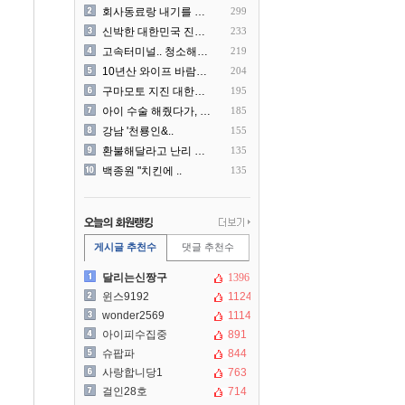
회사동료랑 내기를 했습니다
299
신박한 대한민국 진상 근황
233
고속터미널.. 청소해주시는..
219
10년산 와이프 바람나서 이..
204
구마모토 지진 대한항공 생수..
195
아이 수술 해줬다가, 부모에..
185
강남 '천룡인&..
155
환불해달라고 난리 난 미국 ..
135
백종원 "치킨에 ..
135
게시글 추천수
댓글 추천수
달리는신짱구
1396
윈스9192
1124
wonder2569
1114
아이피수집중
891
슈팝파
844
사랑합니당1
763
걸인28호
714