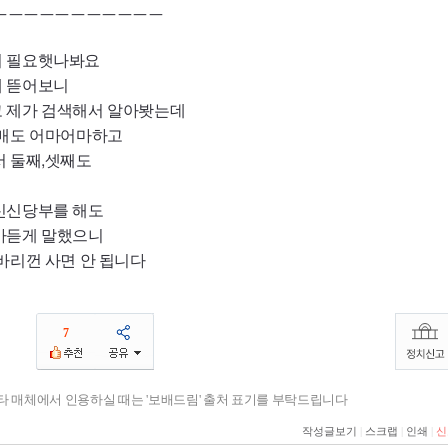
ㅡㅡㅡㅡㅡㅡㅡㅡㅡㅡㅡ
이 필요햇나봐요
배 뜯어보니
 제가 검색해서 알아봣는데
구매도 어마어마하고
서 둘째,셋째도
신신당부를 해도
아듣게 말했으니
바리껀 사면 안 됩니다
7
기타 매체에서 인용하실 때는 '보배드림' 출처 표기를 부탁드립니다
작성글보기
|
스크랩
|
인쇄
|
신