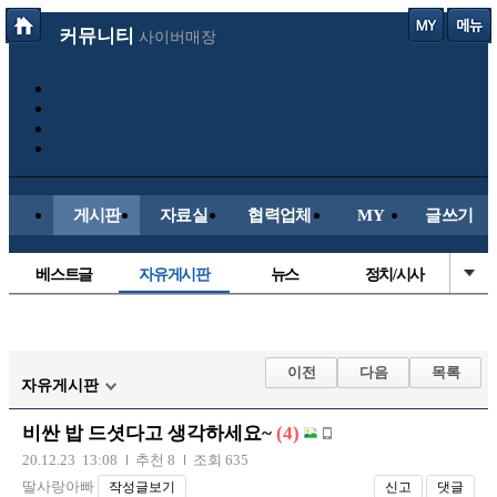
커뮤니티
사이버매장
게시판
자료실
협력업체
MY
글쓰기
베스트글
자유게시판
뉴스
정치/시사
시배목
유명인의차
보배드림이야기
성인게시판
국내야구
해외야구
해외축구
국내축구
이전
다음
목록
자유게시판
비싼 밥 드셧다고 생각하세요~
(4)
20.12.23 13:08
추천 8
조회 635
딸사랑아빠
작성글보기
신고
댓글