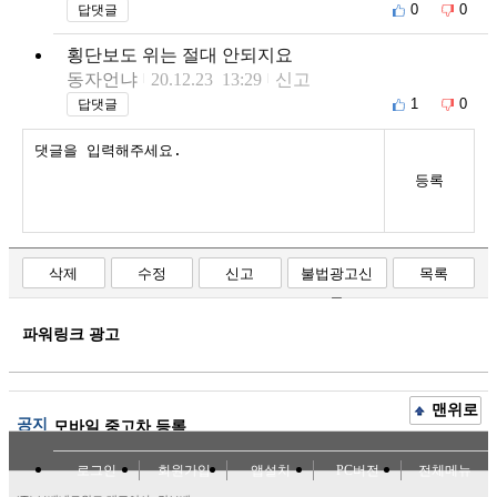
0
0
답댓글
횡단보도 위는 절대 안되지요
동자언냐
20.12.23 13:29
신고
1
0
답댓글
등록
삭제
수정
신고
불법광고신
목록
고
파워링크 광고
맨위로
공지
모바일 중고차 등록
로그인
회원가입
앱설치
PC버전
전체메뉴