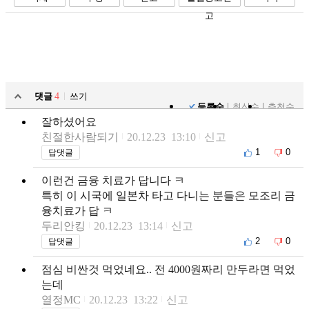
고
댓글
4
쓰기
등록순
최신순
추천순
잘하셨어요
친절한사람되기
20.12.23 13:10
신고
1
0
답댓글
이런건 금융 치료가 답니다 ㅋ
특히 이 시국에 일본차 타고 다니는 분들은 모조리 금
융치료가 답 ㅋ
두리안킹
20.12.23 13:14
신고
2
0
답댓글
점심 비싼것 먹었네요.. 전 4000원짜리 만두라면 먹었
는데
열정MC
20.12.23 13:22
신고