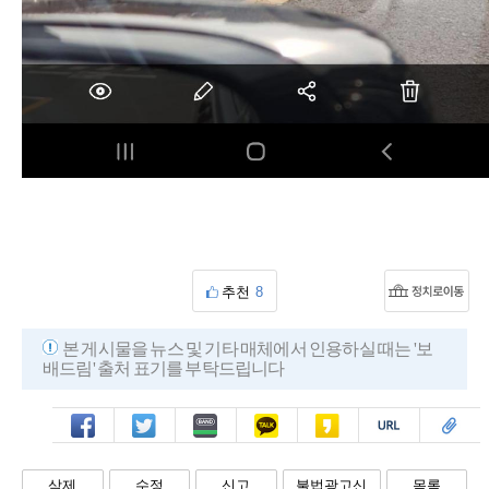
추천
8
본 게시물을 뉴스 및 기타 매체에서 인용하실 때는 '보
배드림' 출처 표기를 부탁드립니다
페북
트윗
밴드
카톡
카스
복사
스크랩
삭제
수정
신고
불법광고신
목록