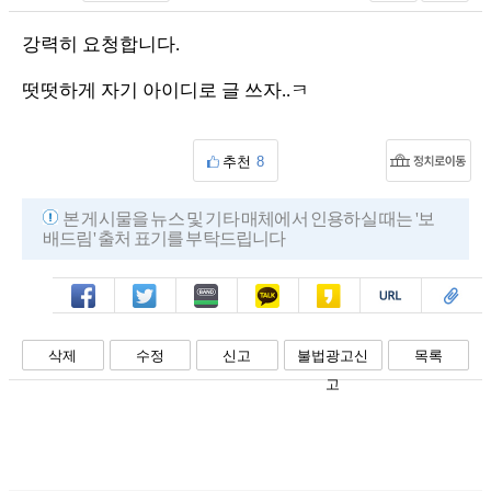
강력히 요청합니다.
떳떳하게 자기 아이디로 글 쓰자..ㅋ
추천
8
본 게시물을 뉴스 및 기타 매체에서 인용하실 때는 '보
배드림' 출처 표기를 부탁드립니다
페북
트윗
밴드
카톡
카스
복사
스크랩
삭제
수정
신고
불법광고신
목록
고