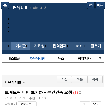
커뮤니티
사이버매장
게시판
자료실
협력업체
MY
글쓰기
베스트글
자유게시판
뉴스
정치/시사
시배목
유명인의차
보배드림이야기
성인게시판
국내야구
해외야구
해외축구
국내축구
이전
다음
목록
자유게시판
보배드림 비번 초기화 + 본인인증 요청
(1)
22.08.03 12:09
추천 8
조회 78
낙화비애
작성글보기
신고
댓글