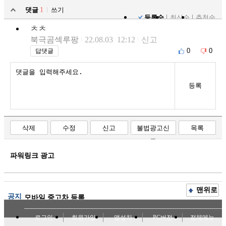
댓글
1
쓰기
등록순
최신순
추천순
ㅊㅊ
북극곰섹루팡
22.08.03 12:12
신고
0
0
답댓글
등록
삭제
수정
신고
불법광고신
목록
고
파워링크 광고
맨위로
공지
모바일 중고차 등록
로그인
회원가입
앱설치
PC버전
전체메뉴