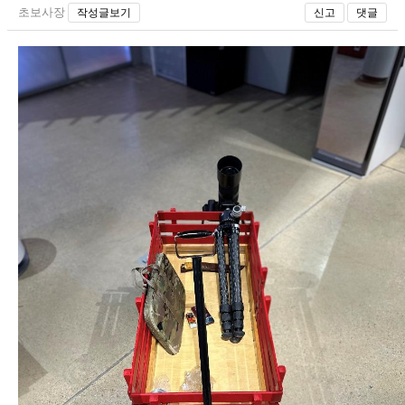
초보사장
작성글보기
신고
댓글