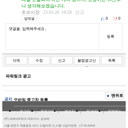
나 생각해보겠습니다.
초보사장
23.03.26 18:28
신고
0
0
답댓글
등록
삭제
수정
신고
불법광고신
목록
고
파워링크 광고
맨위로
공지
모바일 중고차 등록
로그인
회원가입
앱설치
PC버전
전체메뉴
(주) 보배네트워크 대표이사: 김보배
서울 양천구 목동동로 233-1 드림타워 11,12층
사업자번호 : 117-81-64543