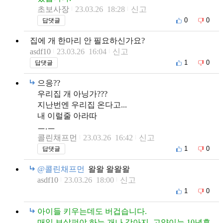
초보사장
23.03.26 18:28
신고
0
0
답댓글
집에 개 한마리 안 필요하신가요?
asdf10
23.03.26 16:04
신고
1
0
답댓글
으응??
우리집 개 아닝가???
지난번엔 우리집 온다고...
내 이럴줄 아라따
ㅡ.ㅡ
콜린채프먼
23.03.26 16:42
신고
1
0
답댓글
@콜린채프먼
왈왈 왈왈왈
asdf10
23.03.26 18:00
신고
1
0
아이들 키우는데도 버겁습니다.
매일 보살펴야 하는 개나 강아지, 고양이는 10년후