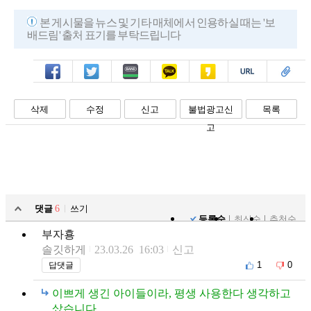
본 게시물을 뉴스 및 기타 매체에서 인용하실 때는 '보
배드림' 출처 표기를 부탁드립니다
페북
트윗
밴드
카톡
카스
복사
스크랩
삭제
수정
신고
불법광고신
목록
고
댓글
6
쓰기
등록순
최신순
추천순
부자횽
솔깃하게
23.03.26 16:03
신고
1
0
답댓글
이쁘게 생긴 아이들이라, 평생 사용한다 생각하고
샀습니다.