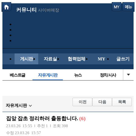
커뮤니티
사이버매장
게시판
자료실
협력업체
MY
글쓰기
베스트글
자유게시판
뉴스
정치/시사
시배목
유명인의차
보배드림이야기
성인게시판
국내야구
해외야구
해외축구
국내축구
이전
다음
목록
자유게시판
집앞 잡초 정리하러 출동합니다.
(6)
23.03.26 15:55
추천 1
조회 398
수정 23.03.26 15:57