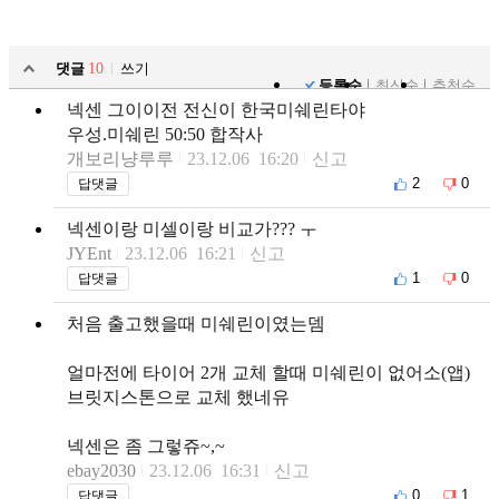
댓글
10
쓰기
등록순
최신순
추천순
넥센 그이이전 전신이 한국미쉐린타야
우성.미쉐린 50:50 합작사
개보리냥루루
23.12.06 16:20
신고
2
0
답댓글
넥센이랑 미셀이랑 비교가??? ㅜ
JYEnt
23.12.06 16:21
신고
1
0
답댓글
처음 출고했을때 미쉐린이였는뎀
얼마전에 타이어 2개 교체 할때 미쉐린이 없어소(앱)
브릿지스톤으로 교체 했네유
넥센은 좀 그렇쥬~,~
ebay2030
23.12.06 16:31
신고
0
1
답댓글