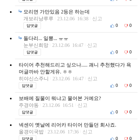
모리면 가만있음 2등은 하는데
개보리냥루루
23.12.06 16:38
신고
0
0
답댓글
돌다리... 일뽕... ㅠㅠ
눈부신희망
23.12.06 16:47
신고
0
0
답댓글
타이어 추천해드리고 싶으나..... 괘니 추천했다가 욕
머글까바 안할게유. ㅎㅎ
히야신스주니
23.12.06 16:47
신고
0
0
답댓글
보배에 질물이 뭐냐고 물어본 거예요?
주경야동
23.12.06 16:51
신고
0
0
답댓글
넥센이 옛날에 리어카 타이어 만들던 회사죠.
올갱이국밥
23.12.06 17:36
신고
0
0
답댓글