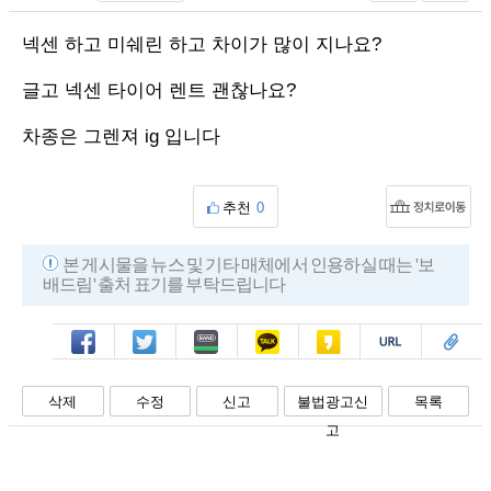
넥센 하고 미쉐린 하고 차이가 많이 지나요?
글고 넥센 타이어 렌트 괜찮나요?
차종은 그렌져 ig 입니다
추천
0
본 게시물을 뉴스 및 기타 매체에서 인용하실 때는 '보
배드림' 출처 표기를 부탁드립니다
페북
트윗
밴드
카톡
카스
복사
스크랩
삭제
수정
신고
불법광고신
목록
고