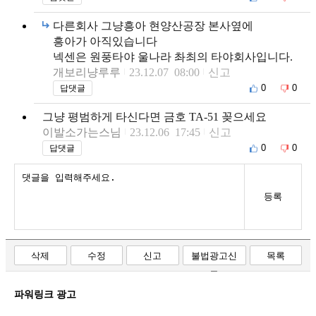
다른회사 그냥흥아 현양산공장 본사옆에
흥아가 아직있습니다
넥센은 원풍타야 울나라 촤최의 타야회사입니다.
개보리냥루루
23.12.07 08:00
신고
0
0
답댓글
그냥 평범하게 타신다면 금호 TA-51 꽂으세요
이발소가는스님
23.12.06 17:45
신고
0
0
답댓글
등록
삭제
수정
신고
불법광고신
목록
고
파워링크 광고