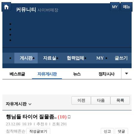
커뮤니티
사이버매장
게시판
자료실
협력업체
MY
글쓰기
베스트글
자유게시판
뉴스
정치/시사
시배목
유명인의차
보배드림이야기
성인게시판
국내야구
해외야구
해외축구
국내축구
이전
다음
목록
자유게시판
행님들 타이어 질물좀..
(10)
23.12.06 16:19
추천 0
조회 291
침착해존슨
작성글보기
신고
댓글