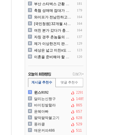
부산 스타벅스 근황 ㅎㄷㄷ
181
축협 성매매 접대가 더 충격..
179
와이프가 전남친하고 해외여행..
164
[국민청원] 32개월 사랑하..
164
여친 본가 갔다가 충격 먹은..
164
자칭 경주 촌놈들의 국내 여..
137
제가 이상한건지 판단 부탁드..
129
세상은 넓고 미친x도 많네?
123
이혼을 준비해야 할 것 같습..
120
게시글 추천수
댓글 추천수
윈스9192
2291
달리는신짱구
1485
바이킹발할라
865
윤혜아빠
657
팔딱팔딱불고기
628
풍라클
529
매운커피486
511