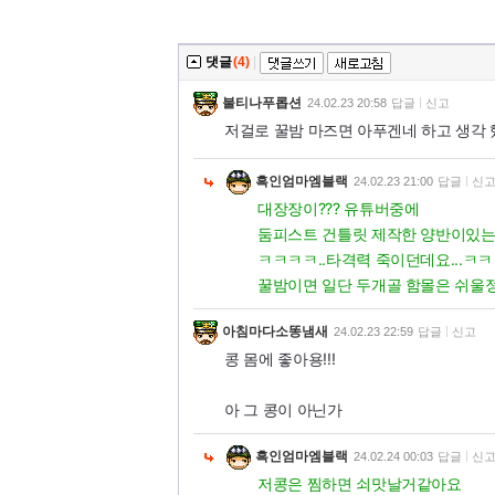
댓글
(4)
|
불티나푸롭션
24.02.23 20:58
답글
신고
저걸로 꿀밤 마즈면 아푸겐네 하고 생각 했
흑인엄마엠블랙
24.02.23 21:00
답글
신
대장장이??? 유튜버중에
둠피스트 건틀릿 제작한 양반이있는데
ㅋㅋㅋㅋ..타격력 죽이던데요...ㅋ
꿀밤이면 일단 두개골 함몰은 쉬울정더
아침마다소똥냄새
24.02.23 22:59
답글
신고
콩 몸에 좋아용!!!
아 그 콩이 아닌가
흑인엄마엠블랙
24.02.24 00:03
답글
신
저콩은 찜하면 쇠맛날거같아요