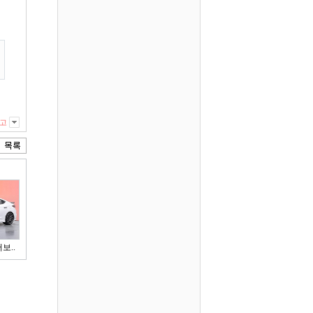
고
보..