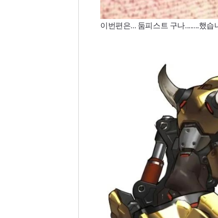
이번편은... 둠피스트 구나........했습