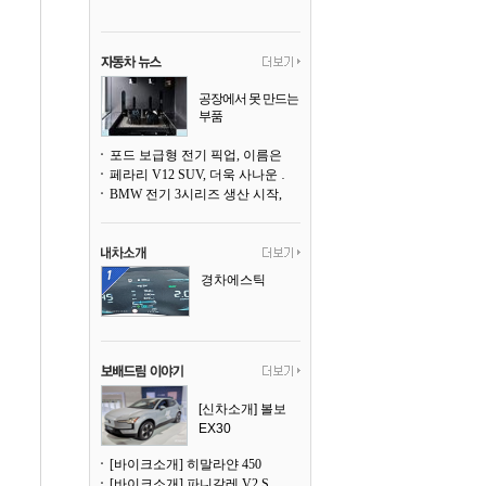
공장에서 못 만드는
부품
3D 프린팅으로 찍
어낸다
포드 보급형 전기 픽업, 이름은 `패덤`
페라리 V12 SUV, 더욱 사나운 얼굴로 돌아온다
BMW 전기 3시리즈 생산 시작, 뮌헨 공장은 전기차 전용으로 전환
경차에스틱
[신차소개] 볼보
EX30
[바이크소개] 히말라얀 450
[바이크소개] 파니갈레 V2 S