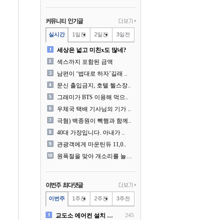
실시간
1일전
2일전
3일전
세상은 넓고 미친x도 많네?
섹스까지 포함된 금액
남편이 ‘법대로 하자’길래 ..
문신 출입금지, 호텔 헬스장..
그래미가 BTS 이용해 먹으..
우체국 택배 기사님의 기가 ..
극혐) 백종원이 빽햄과 함께..
40대 가장입니다. 아내가 ..
관광객에게 마운틴듀 11,0..
원폭절을 맞아 개소리를 늘어..
이번주
1주전
2주전
3주전
교도소 에어컨 설치 논란....
245