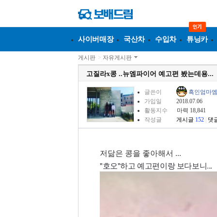
사이버매장
국산차
수입차
튜닝카
게시판
>
자유게시판
고질라x콩 ..뉴엠파이어 예고편 봤는데용...
글쓴이
흑인엄마
가입일
2018.07.06
활동지수
마력 18,841
작성글
게시글
152
|
댓
저닮은 콩을 좋아해서 ...
"호오"하고 예고편이랑 보다보니...