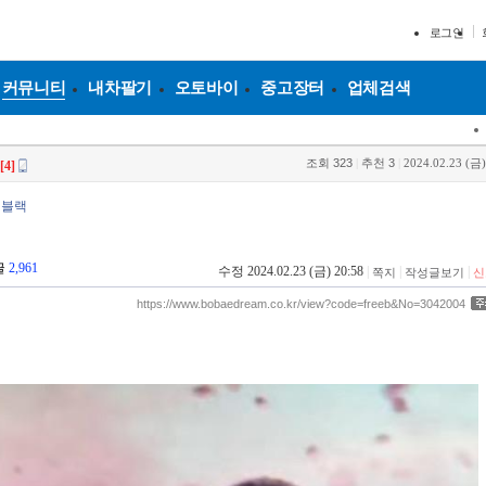
로그인
커뮤니티
내차팔기
오토바이
중고장터
업체검색
조회
323
|
추천
3
|
2024.02.23 (금)
[4]
엠블랙
글
2,961
수정 2024.02.23 (금) 20:58
|
|
|
쪽지
작성글보기
신
https://www.bobaedream.co.kr/view?code=freeb&No=3042004