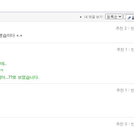
|
내 댓글 보기
추천 2
반
습미다 +.+
추천 1
반
고
..
ㅋㅋ
...??로 보였습니다.
추천 1
반
추천 0
반
고