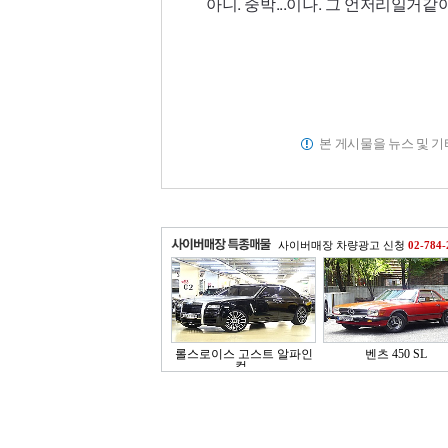
아니. 중박...이나. 그 언저리일거같아
본 게시물을 뉴스 및 
사이버매장 차량광고 신청
02-784-
롤스로이스 고스트 알파인
벤츠 450 SL
컬..