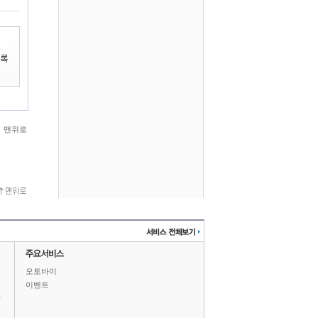
맨위로
오토바이
이벤트
상