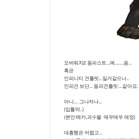
오버워치2 둠피스트...예........음...
혹은
인피니티 건틀릿...일거같으나..
인피건 보단... 둠피건틀릿....같아요.
아니.... 그나저나...
(입틀막..)
(본인:메카,괴수물 매우매우 애정)
대흥행은 어렵고...