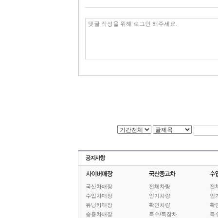
국산차매장
전체차량
전
수입차매장
인기차량
인
튜닝카매장
확인차량
확
승용차매장
특수/특장차
특