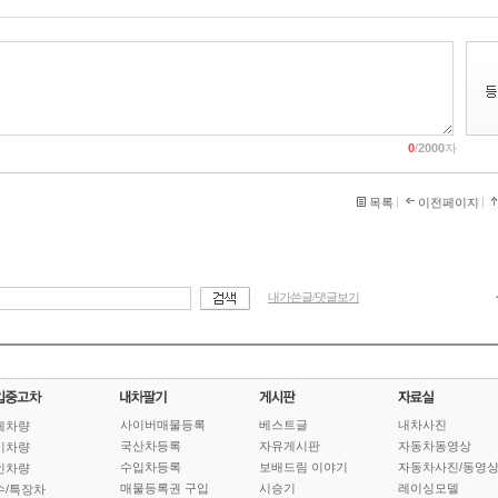
0
/
2000
자
목록
이전페이지
내가쓴글/댓글보기
사이버매물등록
베스트글
내차사진
체차량
국산차등록
자유게시판
자동차동영상
기차량
수입차등록
보배드림 이야기
자동차사진/동영
인차량
매물등록권 구입
시승기
레이싱모델
수/특장차