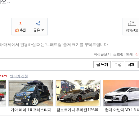
요...
3
기타 매체에서 인용하실 때는 '보배드림' 출처 표기를 부탁드립니다
작성글보기
|
스크랩
|
인쇄
|
신
2329
인터넷 신청
기아 레이 1.0 프레스티지
람보르기니 우라칸 LP640..
현대 아반떼AD 1.6 터