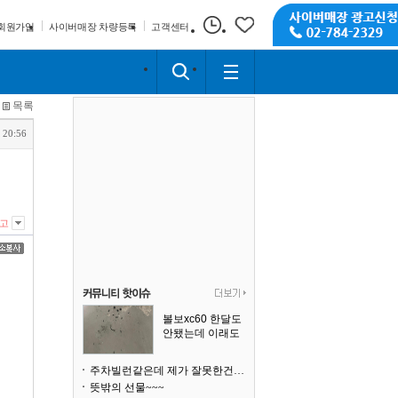
회원가입
사이버매장 차량등록
고객센터
목록
 20:56
고
볼보xc60 한달도
안됐는데 이래도
되나요?
주차빌런같은데 제가 잘못한건가요
뜻밖의 선물~~~