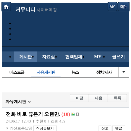
커뮤니티
사이버매장
게시판
자료실
협력업체
MY
글쓰기
베스트글
자유게시판
뉴스
정치/시사
시배목
유명인의차
보배드림이야기
성인게시판
국내야구
해외야구
해외축구
국내축구
이전
다음
목록
자유게시판
전화 바로 끊은거 오랜만.
(10)
24.06.17 12:43
추천 0
조회 459
지리산보름달곰
작성글보기
신고
댓글