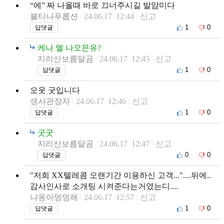
“에” 짜 나올때 바로 끄너주시길 발암미다
불티나푸롭션
24.06.17 12:44
신고
1
0
답댓글
케나 엘 나오믄유?
지리산보름달곰
24.06.17 12:45
신고
1
0
답댓글
오웃 굿입니다
생사관장자
24.06.17 12:46
신고
1
0
답댓글
굿굿
지리산보름달곰
24.06.17 12:47
신고
0
0
답댓글
"저희 XX텔레콤 오랜기간 이용하신 고객..."....뒤에..
감사인사로 소개팅 시켜준다는거였는디....
냐옹아멍멍해
24.06.17 12:57
신고
1
0
답댓글