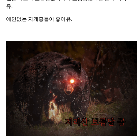
유.
애인없는 자게횽들이 좋아유.