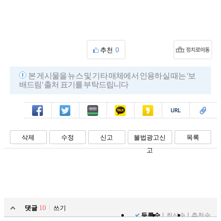
추천
0
본 게시물을 뉴스 및 기타 매체에서 인용하실 때는 '보
배드림' 출처 표기를 부탁드립니다
페북
트윗
밴드
카톡
카스
복사
스크랩
삭제
수정
신고
불법광고신
목록
고
댓글
10
쓰기
등록순
최신순
추천순