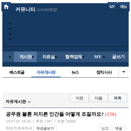
커뮤니티
사이버매장
게시판
자료실
협력업체
MY
글쓰기
베스트글
자유게시판
뉴스
정치/시사
시배목
유명인의차
보배드림이야기
성인게시판
국내야구
해외야구
해외축구
국내축구
이전
다음
목록
자유게시판
공무원 불륜 저지른 인간들 어떻게 조질까요?
(156)
24.07.03 16:42
추천 1387
조회 78498
하던짓계속하셔
작성글보기
신고
댓글