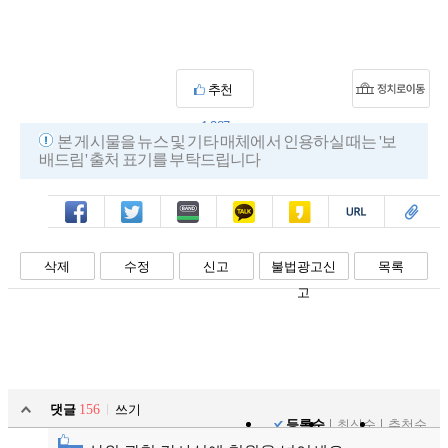
추천
1,387
본 게시물을 뉴스 및 기타 매체에서 인용하실 때는 '보
배드림' 출처 표기를 부탁드립니다
페북
트윗
밴드
카톡
카스
복사
스크랩
삭제
수정
신고
불법광고신
목록
고
댓글
156
쓰기
등록순
최신순
추천순