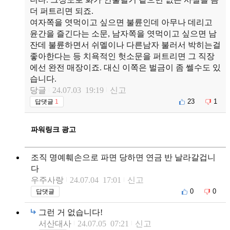
더 퍼트리면 되죠.
여자쪽을 엿먹이고 싶으면 불륜인데 아무나 데리고
윤간을 즐긴다는 소문, 남자쪽을 엿먹이고 싶으면 남
잔데 불륜하면서 쉬멜이나 다른남자 불러서 박히는걸
좋아한다는 등 치욕적인 헛소문을 퍼트리면 그 직장
에선 완전 매장이죠. 대신 이쪽은 벌금이 좀 쎌수도 있
습니다.
당글
24.07.03 19:19
신고
23
1
답댓글
1
파워링크 광고
조직 명예훼손으로 파면 당하면 연금 반 날라갈겁니
다
우주사랑
24.07.04 17:01
신고
0
0
답댓글
그런 거 없습니다!
서산대사
24.07.05 07:21
신고