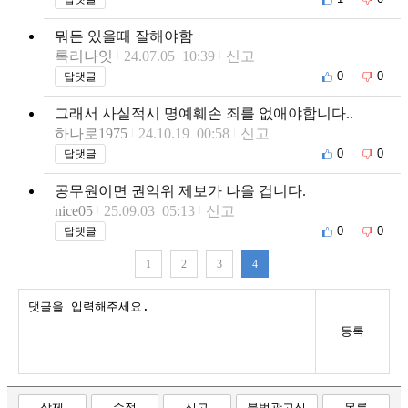
뭐든 있을때 잘해야함
록리나잇
24.07.05 10:39
신고
0
0
답댓글
그래서 사실적시 명예훼손 죄를 없애야합니다..
하나로1975
24.10.19 00:58
신고
0
0
답댓글
공무원이면 권익위 제보가 나을 겁니다.
nice05
25.09.03 05:13
신고
0
0
답댓글
1
2
3
4
등록
삭제
수정
신고
불법광고신
목록