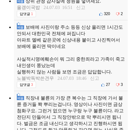
상위 관청 감사실에 청원을 넣어세요.
베플
올갱이국밥
24.07.03 16:51
신고
320
2
답댓글
1
보배에 사진이랑 주소 등등 신상 올리면 1시간도
베플
안되서 대한민국 전체에 퍼집니다
아파트 엘베 같은곳에 신상내용 붙이고 사진찍어서
보배에 올리면 딱이네요
사실적시명예훼손이 뭐 그리 중한죄라고 가족이 죽고
내인생이 쫑났는데
실행하지 않는 사람들 보면 조금은 답답합니다.
노블박독박쓴견우
24.07.03 18:46
신고
27
3
답댓글
3
직장내 불륜의 가장 큰 복수는 그 직장에 가서 불
베플
륜 증거들 쫙 뿌리는겁니다. 영상이나 사진이면 금상
첨화구요. 그런거 없으면 누구랑 누구 불륜이다. 라고
전단지 만들어서 그 직장안밖으로 막 뿌리시면 됩니
다. 벌금은 조금 내신다고 생각하시고 진행하시면 됩
니다. 그정도로 화가 안풀릴거 같으면 없는 사실을 좀