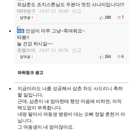
외삼춘도 조지스톤님도 두분다 멋진 사나이입니다!!!
태태방구
24.07.13 18:49
신고
298
7
답댓글
3
인성이 아주 그냥~죽여줘요~
베플
따봉!!
늘 건강 하시길~~
호텔리어
24.07.13 18:56
신고
264
6
답댓글
1
파워링크 광고
지금이라도 나름 성공해서 삼촌 차도 사드리니 축하
할 일입니다.
근데, 삼촌이 내 엄마한테 했던 마음에 비하면, 아직
택도없이 부족합니다.
내땅 팔아서 여동생 병원비 대는 오빠 정말 흔한거 아
닙니다.
그 여동생이 내 엄마잖아요.