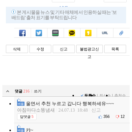
1,948
본 게시물을 뉴스 및 기타 매체에서 인용하실 때는 '보
배드림' 출처 표기를 부탁드립니다
페북
트윗
밴드
카톡
카스
복사
스크랩
삭제
수정
신고
불법광고신
목록
고
댓글
216
쓰기
등록순
최신순
추천순
울면서 추천 누르고 갑니다 행복하세유~~~
베플
아침마다소똥냄새
24.07.13 18:48
신고
356
12
답댓글
5
캬~
베플