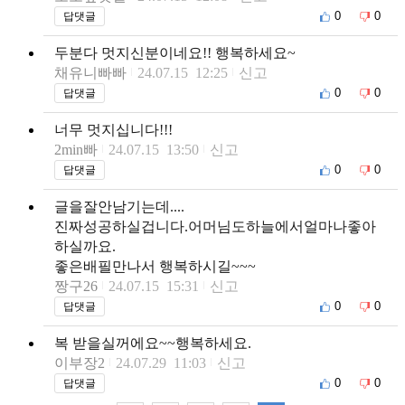
0
0
답댓글
두분다 멋지신분이네요!! 행복하세요~
채유니빠빠
24.07.15 12:25
신고
0
0
답댓글
너무 멋지십니다!!!
2min빠
24.07.15 13:50
신고
0
0
답댓글
글을잘안남기는데....
진짜성공하실겁니다.어머님도하늘에서얼마나좋아
하실까요.
좋은배필만나서 행복하시길~~~
짱구26
24.07.15 15:31
신고
0
0
답댓글
복 받을실꺼에요~~행복하세요.
이부장2
24.07.29 11:03
신고
0
0
답댓글