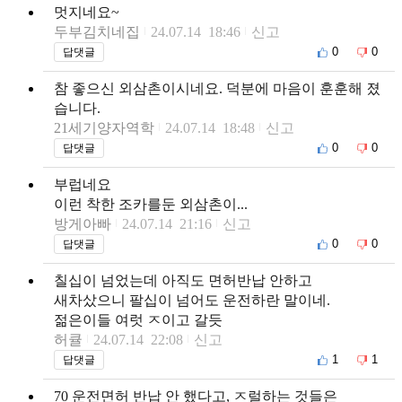
멋지네요~
두부김치네집
24.07.14 18:46
신고
0
0
답댓글
참 좋으신 외삼촌이시네요. 덕분에 마음이 훈훈해 졌
습니다.
21세기양자역학
24.07.14 18:48
신고
0
0
답댓글
부럽네요
이런 착한 조카를둔 외삼촌이...
방게아빠
24.07.14 21:16
신고
0
0
답댓글
칠십이 넘었는데 아직도 면허반납 안하고
새차샀으니 팔십이 넘어도 운전하란 말이네.
젊은이들 여럿 ㅈ이고 갈듯
허큘
24.07.14 22:08
신고
1
1
답댓글
70 운전면허 반납 안 했다고, ㅈ럴하는 것들은