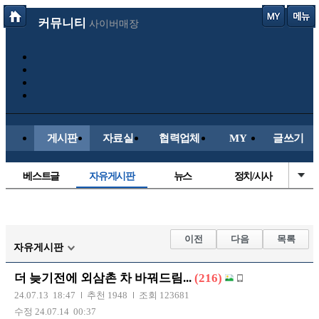
커뮤니티
사이버매장
게시판
자료실
협력업체
MY
글쓰기
베스트글
자유게시판
뉴스
정치/시사
시배목
유명인의차
보배드림이야기
성인게시판
국내야구
해외야구
해외축구
국내축구
이전
다음
목록
자유게시판
더 늦기전에 외삼촌 차 바꿔드림...
(216)
24.07.13 18:47
추천 1948
조회 123681
수정 24.07.14 00:37