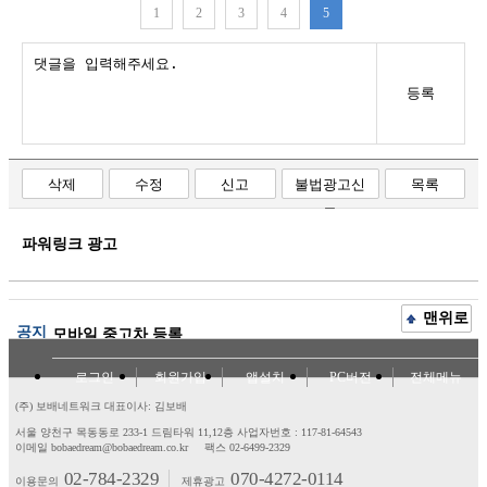
1
2
3
4
5
등록
삭제
수정
신고
불법광고신
목록
고
파워링크 광고
맨위로
공지
모바일 중고차 등록
로그인
회원가입
앱설치
PC버전
전체메뉴
(주) 보배네트워크 대표이사: 김보배
서울 양천구 목동동로 233-1 드림타워 11,12층
사업자번호 : 117-81-64543
이메일 bobaedream@bobaedream.co.kr
팩스 02-6499-2329
02-784-2329
070-4272-0114
이용문의
제휴광고