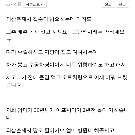
조지스톤
작성글보기
신고
댓글
외삼촌께서 칠순이 넘으셧는데 아직도
고추 배추 농사 짓고 계셔요... 그만하시래두 안되네요
ㅠ
다리 수술하시고 지팡이 집고 다니시는데
차가 봉고 수동차량이여서 너무 위험하기도 하고 해서
사고나기 전에 큰맘 먹고 오토차량으로 어제 바꿔 드렸
습니다
저희 엄마가 30년넘게 아프시다가 2년전 돌아 가셧습니
다
외삼촌께서 땅도 팔아가며 엄마 병원비 해주시고