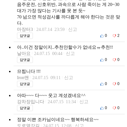
음주운전, 신호위반, 과속으로 사람 죽이는 게 20~30
대가 가장 많다는 기사를 못 본 듯~
70 넘으면 적성검사를 까다릅게 해야 한다는 것은 맞
다.
마장터3
24.07.14 23:59
신고
0
2
답댓글
아..이건 정말이지..추천안할수가 없네요ㅠ추천!!
날아요
24.07.15 00:44
신고
0
0
답댓글
므찝니다 !!!
Iron맨
24.07.15 09:11
신고
0
0
답댓글
아따~~~ 다~~~ 웃고 계셨겠네요^^
강차장입니다
24.07.15 11:34
신고
0
0
답댓글
정말 이쁜 조카님이네요~~ 행복하세요~~
도로옆갓길
24.07.15 12:08
신고