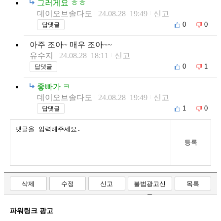
그러게요 ㅎㅎ
데이오브솔다도
24.08.28 19:49
신고
0
0
답댓글
아주 조아~ 매우 조아~~
유수지
24.08.28 18:11
신고
0
1
답댓글
좋빠가 ㅋ
데이오브솔다도
24.08.28 19:49
신고
1
0
답댓글
등록
삭제
수정
신고
불법광고신
목록
고
파워링크 광고