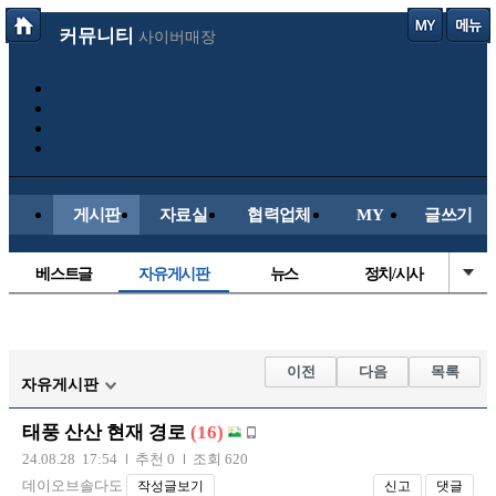
커뮤니티
사이버매장
게시판
자료실
협력업체
MY
글쓰기
베스트글
자유게시판
뉴스
정치/시사
시배목
유명인의차
보배드림이야기
성인게시판
국내야구
해외야구
해외축구
국내축구
이전
다음
목록
자유게시판
태풍 산산 현재 경로
(16)
24.08.28 17:54
추천 0
조회 620
데이오브솔다도
작성글보기
신고
댓글