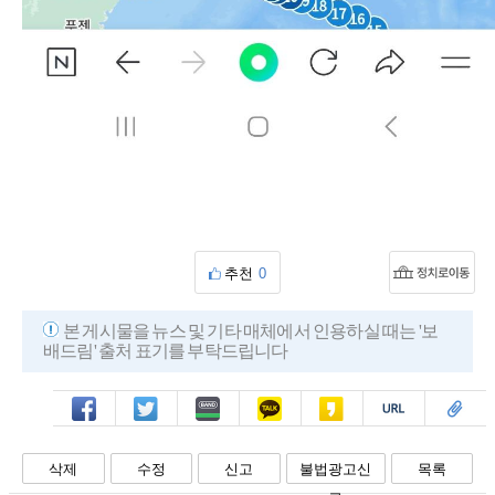
추천
0
본 게시물을 뉴스 및 기타 매체에서 인용하실 때는 '보
배드림' 출처 표기를 부탁드립니다
페북
트윗
밴드
카톡
카스
복사
스크랩
삭제
수정
신고
불법광고신
목록