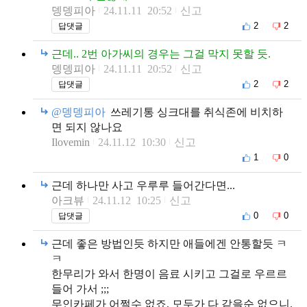
뎅뎅피아
24.11.11 20:52
신고
2
2
답댓글
근데.. 2번 아가씨의 경우는 그걸 막지 못할 듯.
뎅뎅피아
24.11.11 20:52
신고
2
2
답댓글
@뎅뎅피아
쓰레기통 싱크대를 취식존에 비치하
면 되지 않나요
Ilovemin
24.11.12 10:30
신고
1
0
근데 하나만 사고 우루루 들어간다면...
아크뷰
24.11.12 10:25
신고
0
0
답댓글
근데 좋은 방법인듯 하지만 애들에겐 안통할듯 ㅋ
ㅋ
한무리가 와서 한명이 음료 시키고 그걸로 우르르
들어 가서 ;;;
무인카페가 어쩔수 없죠, 모두가 다 같을순 없으니.