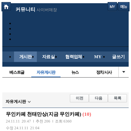
커뮤니티
사이버매장
게시판
자료실
협력업체
MY
글쓰기
베스트글
자유게시판
뉴스
정치/시사
시배목
유명인의차
보배드림이야기
성인게시판
국내야구
해외야구
해외축구
국내축구
이전
다음
목록
자유게시판
무인카페 천태만상(지금 무인카페)
(10)
24.11.11 20:47
추천 206
조회 6360
수정 24.11.11 21:04