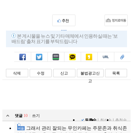
추천
206
본 게시물을 뉴스 및 기타 매체에서 인용하실 때는 '보
배드림' 출처 표기를 부탁드립니다
페북
트윗
밴드
카톡
카스
복사
스크랩
삭제
수정
신고
불법광고신
목록
고
댓글
10
쓰기
등록순
최신순
추천순
그래서 관리 잘되는 무인카페는 주문존과 취식존
베플