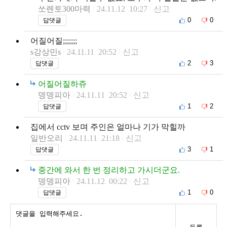
쏘렌토300마력
24.11.12 10:27
신고
0
0
답댓글
어질어질;;;;;;;
s강상민s
24.11.11 20:52
신고
2
3
답댓글
어질어질하쥬
뎅뎅피아
24.11.11 20:52
신고
1
2
답댓글
집에서 cctv 보며 주인은 얼마나 기가 막힐까
일반오리
24.11.11 21:18
신고
3
1
답댓글
중간에 와서 한 번 정리하고 가시더군요.
뎅뎅피아
24.11.12 00:22
신고
1
0
답댓글