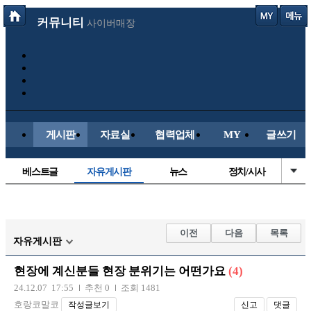
커뮤니티
사이버매장
게시판
자료실
협력업체
MY
글쓰기
베스트글
자유게시판
뉴스
정치/시사
시배목
유명인의차
보배드림이야기
성인게시판
국내야구
해외야구
해외축구
국내축구
이전
다음
목록
자유게시판
현장에 계신분들 현장 분위기는 어떤가요
(4)
24.12.07 17:55
추천 0
조회 1481
호랑코말코
작성글보기
신고
댓글