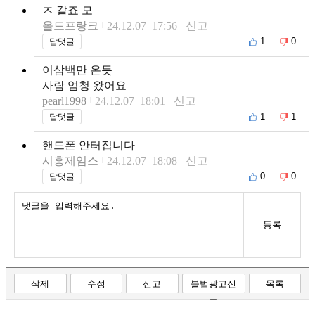
ㅈ 같죠 모
올드프랑크
24.12.07 17:56
신고
1
0
답댓글
이삼백만 온듯
사람 엄청 왔어요
pearl1998
24.12.07 18:01
신고
1
1
답댓글
핸드폰 안터집니다
시흥제임스
24.12.07 18:08
신고
0
0
답댓글
등록
삭제
수정
신고
불법광고신
목록
고