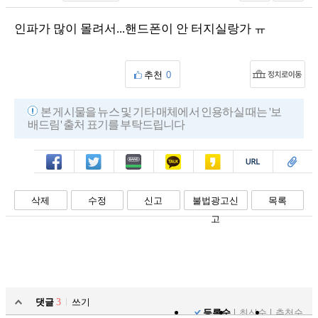
인파가 많이 몰려서...핸드폰이 안 터지실랑가 ㅠ
추천
0
본 게시물을 뉴스 및 기타 매체에서 인용하실 때는 '보
배드림' 출처 표기를 부탁드립니다
페북
트윗
밴드
카톡
카스
복사
스크랩
삭제
수정
신고
불법광고신
목록
고
댓글
3
쓰기
등록순
최신순
추천순